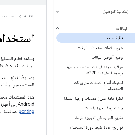
إمكانية التوصيل
AOSP
المستندات
البيانات
استخدام بيا
نظرة عامة
شرح علامات استخدام البيانات
وضع "توفير البيانات"
البيانات وتتيح ضبط 
مراقبة حركة البيانات باستخدام واجهة
برمجة التطبيقات e
BPF
يتم أيضًا تتبُّع اس
استبعاد أنواع الشبكات من بيانات
للمستخدمين أيضًا تق
الاستخدام
هذه المستندات مخصّص
نظرة عامة على إحصاءات واجهة الشبكة
Android إلى أجهزة معيّنة. ويمكنك الاطّلاع على مزيد من التفاصيل في الرابط أدناه، كما يمكنك التواصل معنا من خلال القائمة البريدية
بيانات ربط الجهاز بالشبكة
porting
لمناقشة ال
تفريغ الموارد في الأجهزة للربط
تواريخ إعادة ضبط دورة الاستخدام