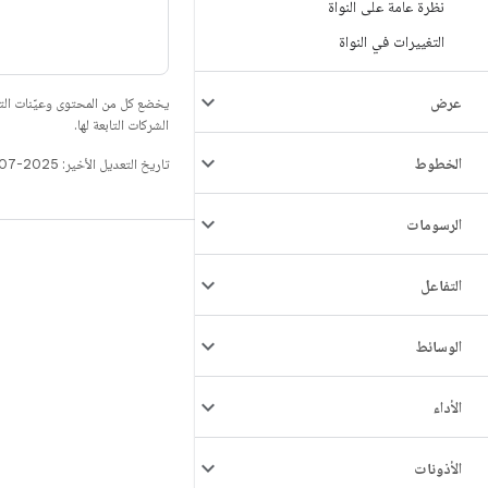
نظرة عامة على النواة
التغييرات في النواة
عرض
يخضع كل من المحتوى وعيّنات الت
الشركات التابعة لها.
الخطوط
تاريخ التعديل الأخير: 2025-07-27 (حسب التوقيت العالمي المتفَّق عليه)
الرسومات
الإصدار
التفاعل
مستودع Android
المتطلّبات
الوسائط
التنزيل
معاينة البرامج الثنائية
الأداء
نسخة برامج الجهة المصنِّعة
الأذونات
البرامج الثنائية لبرنامج التشغيل