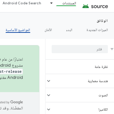
المستندات
Android Code Search
الوثائق
الميزات الجديدة
البدء
الأمان
المواضيع الأساسية
مشروع Android مفتوح المصدر (AOSP) في الربعَين الثاني والرابع. لبناء مشروع Android مفتوح المصدر والمساهمة فيه، استخدِم
نظرة عامة
st-release
Android مفتوح المصدر. لمزيد من المعلومات، يُرجى الاطّلاع على
هندسة معمارية
الصوت
المفضّلة، وقد 
الكاميرا