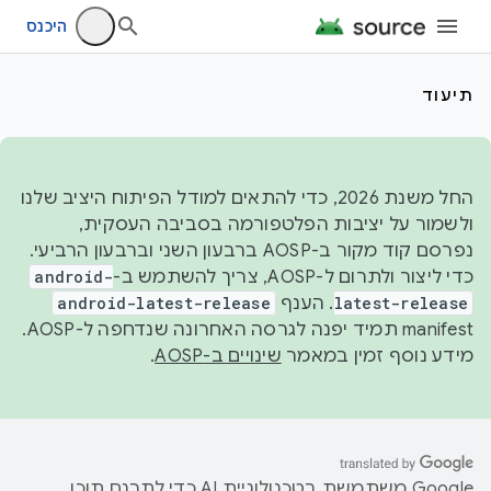
היכנס
תיעוד
החל משנת 2026, כדי להתאים למודל הפיתוח היציב שלנו
ולשמור על יציבות הפלטפורמה בסביבה העסקית,
נפרסם קוד מקור ב-AOSP ברבעון השני וברבעון הרביעי.
כדי ליצור ולתרום ל-AOSP, צריך להשתמש ב-
android-
latest-release
. הענף
android-latest-release
manifest תמיד יפנה לגרסה האחרונה שנדחפה ל-AOSP.
מידע נוסף זמין במאמר
שינויים ב-AOSP
.
‫Google משתמשת בטכנולוגיית AI כדי לתרגם תוכן