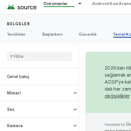
Dokümanlar
Android Kod Arama
BELGELER
Yenilikler
Başlarken
Güvenlik
Temel Ko
2026'dan iti
sağlamak am
Genel bakış
AOSP'ye kat
dalı her zam
Mimari
değişiklikler
Ses
Kamera