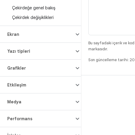
Çekirdeğe genel bakış
Çekirdek değişiklikleri
Ekran
Bu sayfadaki içerik ve kod
markasıdır.
Yazı tipleri
Son güncelleme tarihi: 
Grafikler
Etkileşim
DERLEME
Android kod deposu
Medya
Gereksinimler
İndirme
Performans
İkili programları önizle
Fabrika ayarı görüntüleri