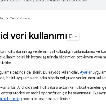
isini kullanır. Yapay zeka çevirilerinde hata olabilir.
lar
Temel Konular
d veri kullanımı
ıların cihazlarının ağ verilerini nasıl kullandığını anlamalarına ve 
 ve kullanım belirli bir kotayı aştığında bildirimleri tetikleyen veya
estekler.
ygulama bazında da izlenir. Bu sayede kullanıcılar,
Ayarlar
uygulama
ca, belirli uygulamaların arka planda çalışırken verileri nasıl kullanm
ümanlar, Android'i belirli cihazlara aktarırken dikkat etmeleri ge
entegratörleri ve mobil operatörler için hazırlanmıştır. Bu ayrı
droid-porting
posta listesine katılabilirsiniz.