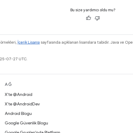
Bu size yardımcı oldu mu?
 örnekleri,
İçerik Lisansı
sayfasında açıklanan lisanslara tabidir. Java ve OpenJ
2025-07-27 UTC.
AĞ
X'te @Android
X'te @AndroidDev
Android Blogu
Google Güvenlik Blogu
Google Grupları'nda Platform