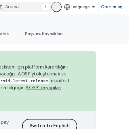
/
Oturum aç
tive
Başvuru Kaynakları
istem için platform kararlılığını
yacağız. AOSP'yi oluşturmak ve
roid-latest-release
manifest
a bilgi için
AOSP'de yapılan
yapay