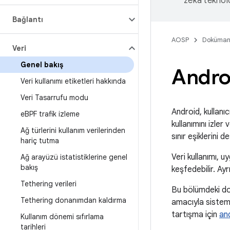
zeka teknoloj
Bağlantı
AOSP
Doküman
Veri
Genel bakış
Androi
Veri kullanımı etiketleri hakkında
Veri Tasarrufu modu
Android, kullanıc
e
BPF trafik izleme
kullanımını izler
Ağ türlerini kullanım verilerinden
sınır eşiklerini d
hariç tutma
Veri kullanımı, u
Ağ arayüzü istatistiklerine genel
bakış
keşfedebilir. Ayrı
Tethering verileri
Bu bölümdeki dok
Tethering donanımdan kaldırma
amacıyla sistem 
tartışma için
an
Kullanım dönemi sıfırlama
tarihleri