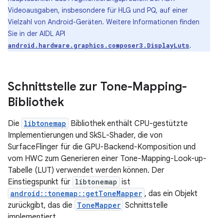
Videoausgaben, insbesondere für HLG und PQ, auf einer
Vielzahl von Android-Geräten. Weitere Informationen finden
Sie in der AIDL API
.
android.hardware.graphics.composer3.DisplayLuts
Schnittstelle zur Tone-Mapping-
Bibliothek
Die
libtonemap
Bibliothek enthält CPU-gestützte
Implementierungen und SkSL-Shader, die von
SurfaceFlinger für die GPU-Backend-Komposition und
vom HWC zum Generieren einer Tone-Mapping-Look-up-
Tabelle (LUT) verwendet werden können. Der
Einstiegspunkt für
libtonemap
ist
android::tonemap::getToneMapper
, das ein Objekt
zurückgibt, das die
ToneMapper
Schnittstelle
implementiert.