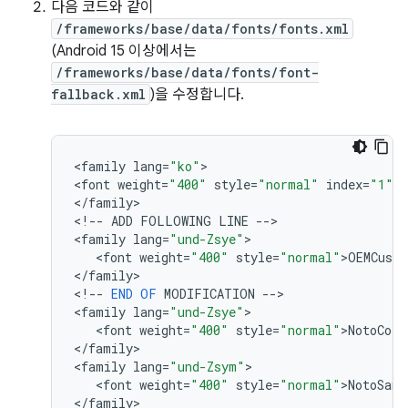
다음 코드와 같이
/frameworks/base/data/fonts/fonts.xml
(Android 15 이상에서는
/frameworks/base/data/fonts/font-
fallback.xml
)을 수정합니다.
<
family
lang
=
"ko"
>

<
font
weight
=
"400"
style
=
"normal"
index
=
"1"
>
N
<
/
family
>

<
!
--
ADD
FOLLOWING
LINE
--
>

<
family
lang
=
"und-Zsye"
>

   <
font
weight
=
"400"
style
=
"normal"
>
OEMCust
<
/
family
>

<
!
--
END
OF
MODIFICATION
--
>

<
family
lang
=
"und-Zsye"
>

   <
font
weight
=
"400"
style
=
"normal"
>
NotoColo
<
/
family
>

<
family
lang
=
"und-Zsym"
>

   <
font
weight
=
"400"
style
=
"normal"
>
NotoSans
<
/
family