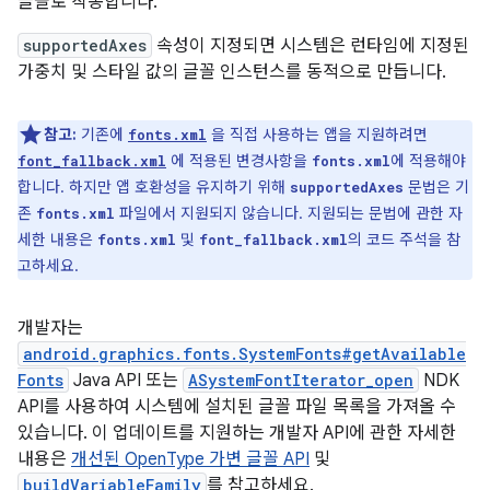
글꼴로 작동합니다.
supportedAxes
속성이 지정되면 시스템은 런타임에 지정된
가중치 및 스타일 값의 글꼴 인스턴스를 동적으로 만듭니다.
참고:
기존에
을 직접 사용하는 앱을 지원하려면
fonts.xml
에 적용된 변경사항을
에 적용해야
font_fallback.xml
fonts.xml
합니다. 하지만 앱 호환성을 유지하기 위해
문법은 기
supportedAxes
존
파일에서 지원되지 않습니다. 지원되는 문법에 관한 자
fonts.xml
세한 내용은
및
의 코드 주석을 참
fonts.xml
font_fallback.xml
고하세요.
개발자는
android.graphics.fonts.SystemFonts#getAvailable
Fonts
Java API 또는
ASystemFontIterator_open
NDK
API를 사용하여 시스템에 설치된 글꼴 파일 목록을 가져올 수
있습니다. 이 업데이트를 지원하는 개발자 API에 관한 자세한
내용은
개선된 OpenType 가변 글꼴 API
및
buildVariableFamily
를 참고하세요.