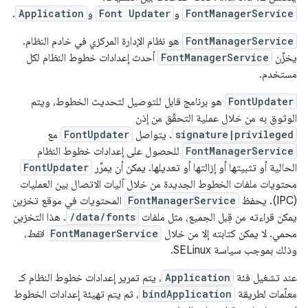
FontManagerService
و
Font Updater
و
Application
.
FontManagerService
هو نظام الإدارة المركزي في خادم النظام.
يخزِّن
FontManagerService
أحدث إعدادات خطوط النظام لكل
مستخدم.
FontUpdater
هو برنامج قابل للتوصيل لتحديث الخطوط، ويتم
الوثوق به من خلال عملية التحقّق من إذن
signature|privileged
. يتواصل
FontUpdater
مع
FontManagerService
للحصول على إعدادات خطوط النظام
الحالية أو تثبيتها أو إزالتها أو تعديلها. يمكن أن يمرِّر
FontUpdater
محتويات ملفات الخطوط الجديدة من خلال آليات الاتصال بين العمليات
(IPC). يحفظ
FontManagerService
المحتويات في موقع تخزين
يمكن قراءته من قِبل الجميع، مثل ملفات
/data/fonts
. هذا التخزين
محمي. لا يمكن كتابته إلا من خلال
FontManagerService
فقط
،
وذلك بموجب سياسة SELinux.
عند تشغيل فئة
Application
، يتم تمرير إعدادات خطوط النظام كـ
معلّمات لطريقة
bindApplication
، ثم يتم تهيئة إعدادات الخطوط