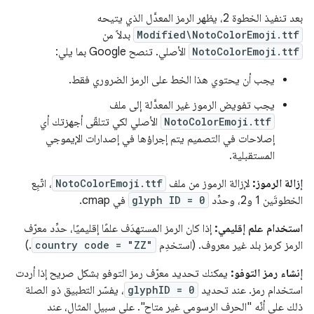
بعد تنفيذ الخطوة 2، يظهر الرمز المعدَّل الذي يتيحه
Modified\NotoColorEmoji.ttf
بدلاً من
NotoColorEmoji.ttf
الأصلي. تنصح Google بما يلي:
يجب أن يحتوي هذا الخط على الرمز الضروري فقط.
يجب تفويض الرموز غير المعدَّلة إلى ملف
NotoColorEmoji.ttf
الأصلي لكي تتلقّى أجهزتك أي
إصلاحات في التصميم يتم إجراؤها في إصدارات الإيموجي
المستقبلية.
إزالة الرموز:
لإزالة الرموز من ملف
NotoColorEmoji.ttf
، اتّبِع
الخطوتَين 1 و2، وحدِّد
glyph ID = 0
في cmap.
استخدام علم إقليمي:
إذا كان الرمز المستهدَف علمًا إقليميًا، حدِّد معرّف
الرمز كرمز بلد غير معروف. (استخدِم
country code = "ZZ"
.)
إنشاء رمز التوفو:
يمكنك تحديد معرّف رمز التوفو بشكل صريح إذا أردت
استخدام رمز. عند تحديد
glyphID = 0
، يفسّر التطبيق ذو الصلة
ذلك على أنّه "الحرف الرسومي غير متاح". على سبيل المثال، عند