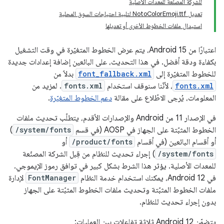
للشركة المصنّعة للمعدات الأصلية
تعديل NotoColorEmoji.ttf لتلبية احتياجات السوق المحلية
استبدال ملفات الخطوط الأخرى أو تعديلها
اعتبارًا من Android 15، يتم عرض الخطوط المتغيّرة في وقت التشغيل
بكفاءة ودقة أفضل. في هذا التحديث، على البائعين إضافة إعدادات جديدة
للخطوط المتغيّرة إلى
font_fallback.xml
بدلاً من
fonts.xml
، لأنّنا سنوقف استخدام
fonts.xml
. لمزيد من
المعلومات، يُرجى الاطّلاع على مقالة
دعم الخطوط المتغيّرة
.
في الإصدار 11 من Android والإصدارات الأقدم، يتطلّب تحديث ملفات
الخطوط المثبّتة على الجهاز في AOSP (في قسم
/system/fonts
)
أو أقسام البائعين (في أقسام
/product/fonts
أو
/system/fonts
) إجراء تحديث للنظام من قِبل الشركة المصنّعة
للمعدات الأصلية. يؤثر هذا الشرط بشكل كبير في توافق رموز الإيموجي.
في Android 12، يمكنك استخدام خدمة النظام
FontManager
لإدارة
ملفات الخطوط المثبّتة وتحديث ملفات الخطوط المثبّتة على الجهاز
بدون إجراء تحديث للنظام.
يتضمّن Android 12 ثلاثة تفاعلات بين العمليات: