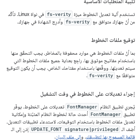
تلبية المتطلبات الأساسية
تستخدم آلية تعديل الخطوط ميزة
fs-verity
في نواة Linux. تأكَّد
من أنّ جهازك متوافق مع
fs-verity
وأدرِج الشهادة في جهازك.
توقيع ملفات الخطوط
بما أنّ ملفات الخطوط هي موارد محفوفة بالمخاطر، يجب التحقّق منها
باستخدام مفاتيح موثوق بها. راجِع بعناية جميع ملفات الخطوط التي
سيتم تعديلها، ووقِّعها باستخدام مفتاحك الخاص. يجب أن يكون التوقيع
متوافقًا مع
fs-verity
.
إجراء تعديلات على الخطوط في وقت التشغيل
يُجري تطبيق النظام
FontManager
تعديلات على الخطوط. يوفّر
تطبيق
FontManager
أحدث حالة لخطوط النظام المثبّتة وإمكانية
تعديل ملفات الخطوط باستخدام التوقيعات. لاستدعاء تطبيقات التعديل،
أضِف الـ
UPDATE_FONT signature|privileged
إذن إلى الـ
قائمة المسموح بها لتطبيقك
، و
إلى ملف البيان
.