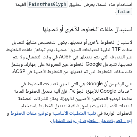
استخدام هذه السمة، يعرض التطبيق
Paint#hasGlyph
القيمة
.
false
استبدال ملفات الخطوط الأخرى أو تعديلها
لاستبدال الخطوط الأخرى أو تعديلها، يكون التخصيص مشابهًا لتعديل
ملفات TTF لتلبية احتياجات السوق المحلية. يتم تجاهل ملفات الخطوط
غير المعروفة التي يتم تعديلها في AOSP في وقت التشغيل، ولا يتم
تعديلها. تتجاهل Google الخطوط غير المعروفة على جهازك. ويشمل
ذلك ملفات الخطوط التي تم تعديلها من الخطوط الأصلية في AOSP.
على الرغم من أنّ Google هي التي تجري تعديلات الخطوط في
"خدمات Google للأجهزة الجوّالة"، فإنّ آلية تعديل الخطوط العامة
متاحة لجميع المصنّعين الأصليين للأجهزة. يمكن للشركات المصنّعة
للمعدات الأصلية تثبيت برامج إضافية لتعديل الخطوط باستخدام
الخطوات الواردة في
تلبية المتطلبات الأساسية
و
توقيع ملفات الخطوط
و
إجراء تعديلات على الخطوط في وقت التشغيل
.