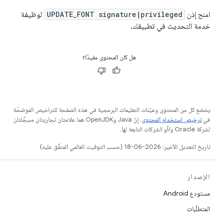
امنح إذن
UPDATE_FONT signature|privileged
لوظيفة
خدمة التحديث في تطبيقك.
هل كان المحتوى مفيدًا؟
يخضع كل من المحتوى وعيّنات التعليمات البرمجية في هذه الصفحة للتراخيص الموضحّة
في
ترخيص استخدام المحتوى
. إنّ Java وOpenJDK هما علامتان تجاريتان مسجَّلتان
لشركة Oracle و/أو الشركات التابعة لها.
تاريخ التعديل الأخير: 2026-06-18 (حسب التوقيت العالمي المتفَّق عليه)
الإصدار
مستودع Android
المتطلّبات