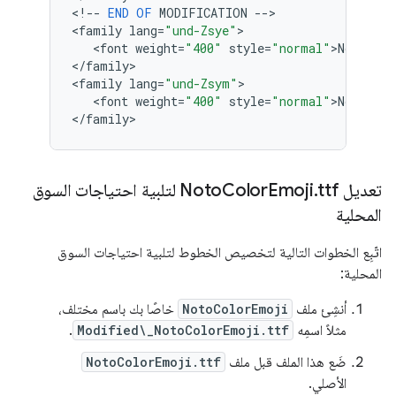
<
!
--
END
OF
MODIFICATION
--
>

<
family
lang
=
"und-Zsye"
>

   <
font
weight
=
"400"
style
=
"normal"
>
NotoColo
<
/
family
>

<
family
lang
=
"und-Zsym"
>

   <
font
weight
=
"400"
style
=
"normal"
>
NotoSans
<
/
family
تعديل Noto
.
Emoji
Color
ttf لتلبية احتياجات السوق
المحلية
اتّبِع الخطوات التالية لتخصيص الخطوط لتلبية احتياجات السوق
المحلية:
أنشِئ ملف
NotoColorEmoji
خاصًا بك باسم مختلف،
مثلاً اسمِه
Modified\_NotoColorEmoji.ttf
.
ضَع هذا الملف قبل ملف
NotoColorEmoji.ttf
الأصلي.