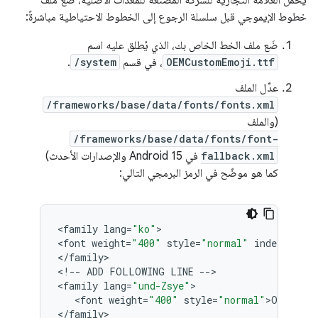
يحمل العلامة التجارية للشركة المصنّعة للمعدات الأصلية، ضَع ملف
خطوط الإيموجي قبل سلسلة الرجوع إلى الخطوط الاحتياطية مباشرةً:
ضَع ملف الخط الخاص بك، الذي يُطلق عليه اسم
OEMCustomEmoji.ttf
، في قسم
/system
.
عدِّل الملف
/frameworks/base/data/fonts/fonts.xml
(والملف
/frameworks/base/data/fonts/font-
fallback.xml
في Android 15 والإصدارات الأحدث)
كما هو موضّح في الرمز البرمجي التالي:
<
family
lang
=
"ko"
>

<
font
weight
=
"400"
style
=
"normal"
index
=
"1"
>
N
<
/
family
>

<
!
--
ADD
FOLLOWING
LINE
--
>

<
family
lang
=
"und-Zsye"
>

   <
font
weight
=
"400"
style
=
"normal"
>
OEMCust
<
/
family
>
