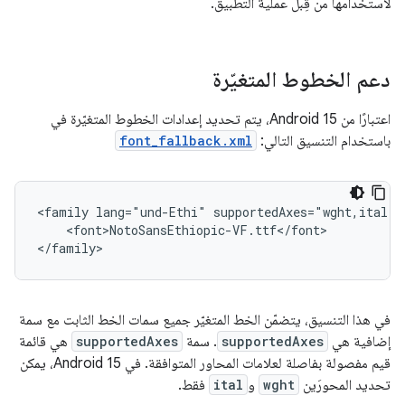
لاستخدامها من قِبل عملية التطبيق.
دعم الخطوط المتغيّرة
اعتبارًا من Android 15، يتم تحديد إعدادات الخطوط المتغيّرة في
باستخدام التنسيق التالي:
font_fallback.xml
<family lang="und-Ethi" supportedAxes="wght,ital">

    <font>NotoSansEthiopic-VF.ttf</font>

في هذا التنسيق، يتضمّن الخط المتغيّر جميع سمات الخط الثابت مع سمة
إضافية هي
supportedAxes
. سمة
supportedAxes
هي قائمة
قيم مفصولة بفاصلة لعلامات المحاور المتوافقة. في Android 15، يمكن
تحديد المحورَين
wght
و
ital
فقط.