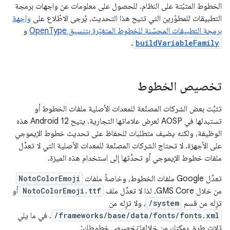
الخطوط المثبّتة على النظام. للحصول على معلومات عن واجهات برمجة
التطبيقات للمطوّرين التي تتيح هذا التحديث، يُرجى الاطّلاع على
واجهة
برمجة التطبيقات المحسّنة للخطوط المتغيّرة بتنسيق OpenType
و
.
buildVariableFamily
تخصيص الخطوط
تثبِّت بعض الشركات المصنّعة للمعدات الأصلية ملفات الخطوط أو
تستبدلها في AOSP لعرض علاماتها التجارية. يتيح Android 12 هذه
الوظيفة، ولكنه يضيف متطلبات للحفاظ على تحديث خطوط الإيموجي
على الأجهزة. لا تحتاج الشركات المصنّعة للمعدات الأصلية التي لا تعدِّل
ملفات خطوط الإيموجي أو تحدِّثها إلى استخدام هذه الميزة.
تعدِّل Google ملفات الخطوط، وخاصةً ملفات
NotoColorEmoji
من خلال GMS Core، لذا لا تعدِّل ملف
NotoColorEmoji.ttf
أو
تزِله من قسم
/system
، ولا تزِله من
/frameworks/base/data/fonts/fonts.xml
. في ما يلي
ثلاث طرق يمكنك من خلالها
تخصيص
خطوطك: