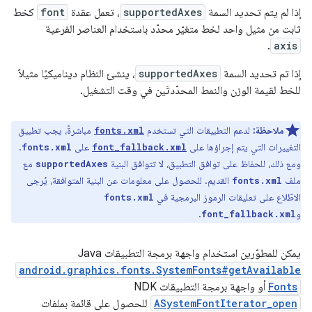
إذا لم يتم تحديد السمة
supportedAxes
، تعمل عقدة
font
كخط
ثابت من مثيل واحد لخط متغيّر محدّد باستخدام العناصر الفرعية
.
axis
إذا تم تحديد السمة
supportedAxes
، ينشئ النظام ديناميكيًا مثيلاً
للخط لقيمة الوزن والنمط المحدّدتَين في وقت التشغيل.
ملاحظة:
لدعم التطبيقات التي تستخدم
مباشرةً، يجب تطبيق
fonts.xml
التغييرات التي يتم إجراؤها على
على
.
fonts.xml
font_fallback.xml
ومع ذلك، للحفاظ على توافق التطبيق، لا تتوافق البنية
مع
supportedAxes
ملف
القديم. للحصول على معلومات عن البنية المتوافقة، يُرجى
fonts.xml
الاطّلاع على تعليقات الرموز البرمجية في
fonts.xml
و
.
font_fallback.xml
يمكن للمطوّرين استخدام واجهة برمجة التطبيقات Java‏
android.graphics.fonts.SystemFonts#getAvailable
Fonts
أو واجهة برمجة التطبيقات NDK‏
ASystemFontIterator_open
للحصول على قائمة بملفات