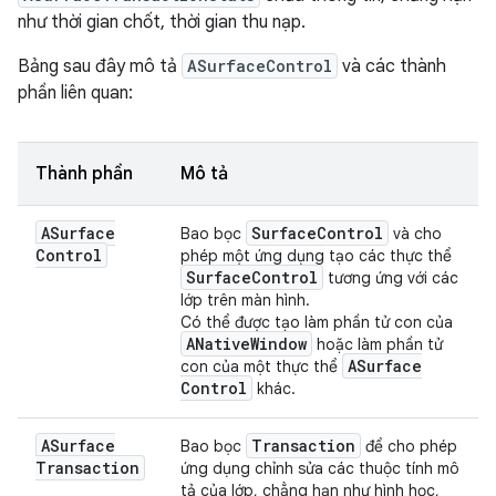
như thời gian chốt, thời gian thu nạp.
Bảng sau đây mô tả
ASurfaceControl
và các thành
phần liên quan:
Thành phần
Mô tả
ASurface
Surface
Control
Bao bọc
và cho
Control
phép một ứng dụng tạo các thực thể
Surface
Control
tương ứng với các
lớp trên màn hình.
Có thể được tạo làm phần tử con của
ANative
Window
hoặc làm phần tử
ASurface
con của một thực thể
Control
khác.
ASurface
Transaction
Bao bọc
để cho phép
Transaction
ứng dụng chỉnh sửa các thuộc tính mô
tả của lớp, chẳng hạn như hình học,