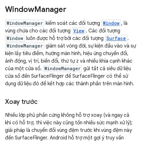
Window
Manager
WindowManager
kiểm soát các đối tượng
Window
, là
vùng chứa cho các đối tượng
View
. Các đối tượng
Window
luôn được hỗ trợ bởi các đối tượng
Surface
.
WindowManager
giám sát vòng đời, sự kiện đầu vào và sự
kiện lấy tiêu điểm, hướng màn hình, hiệu ứng chuyển đổi,
ảnh động, vị trí, biến đổi, thứ tự z và nhiều khía cạnh khác
của một cửa sổ.
WindowManager
gửi tất cả siêu dữ liệu
cửa sổ đến SurfaceFlinger để SurfaceFlinger có thể sử
dụng dữ liệu đó để kết hợp các thành phần trên màn hình.
Xoay trước
Nhiều lớp phủ phần cứng không hỗ trợ xoay (và ngay cả
khi có hỗ trợ, thì việc này cũng tốn nhiều sức mạnh xử lý);
giải pháp là chuyển đổi vùng đệm trước khi vùng đệm này
đến SurfaceFlinger. Android hỗ trợ một gợi ý truy vấn