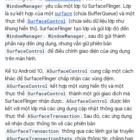
WindowManager
yêu cầu một lớp từ SurfaceFlinger. Lớp
là sự kết hợp của một
surface
(chứa BufferQueue) và một
thực thể
SurfaceControl
(chứa siêu dữ liệu lớp như
khung hiển thị). SurfaceFlinger tạo lớp và gửi lớp đó đến
WindowManager
.
WindowManager
, sau đó gửi thành
phần này đến ứng dụng, nhưng vẫn giữ phiên bản
SurfaceControl
để điều chỉnh giao diện của ứng dụng
trên màn hình.
Kể từ Android 10,
ASurfaceControl
cung cấp một cách
khác để SurfaceFlinger chấp nhận các vùng đệm.
ASurfaceControl
kết hợp một vùng hiển thị và một
thực thể
SurfaceControl
thành một gói giao dịch mà
SurfaceFlinger nhận được.
ASurfaceControl
được liên
kết với một lớp mà các ứng dụng cập nhật thông qua các
thực thể
ASurfaceTransaction
. Sau đó, các ứng dụng
sẽ nhận được thông tin về các phiên bản
ASurfaceTransaction
thông qua các lệnh gọi lại truyền
ASurfaceTransactionStats
chứa thông tin, chẳng hạn