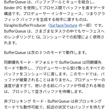
BufferQueue は、バッファプールとキューを結合し、
Binder IPC を使用してプロセス間でバッファを渡すデータ
構造です。プロデューサー インターフェース、つまりグラ
フィック バッファを生成する相手に渡すものは、
IGraphicBufferProducer（
SurfaceTexture
の一部）です。
BufferQueue は、さまざまなタスクの中でもサーフェスへ
のレンダリングと GL コンシューマでの処理によく使用さ
れます。
BufferQueue は次の 3 つのモードで動作します。
同期優先モード - デフォルトで BufferQueue は同期優先
モードで動作し、プロデューサーから受け取ったすべての
バッファをコンシューマに渡します。
このモードでは、バ
ッファが破棄されることはありません。プロデューサーの
速度が速すぎて、使いきる前にバッファが作成される場合
は、ブロックして空きバッファを待機します。
非ブロッキング モード - BufferQueue は非ブロッキング
モードでも動作可能で、前述の状況ではバッファを待たず