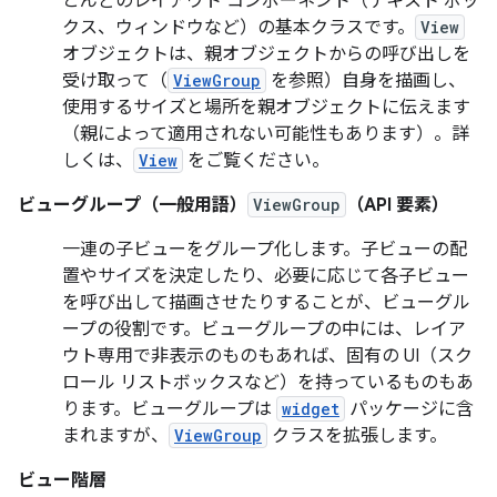
とんどのレイアウト コンポーネント（テキスト ボッ
クス、ウィンドウなど）の基本クラスです。
View
オブジェクトは、親オブジェクトからの呼び出しを
受け取って（
ViewGroup
を参照）自身を描画し、
使用するサイズと場所を親オブジェクトに伝えます
（親によって適用されない可能性もあります）。詳
しくは、
View
をご覧ください。
ビューグループ（一般用語）
ViewGroup
（API 要素）
一連の子ビューをグループ化します。子ビューの配
置やサイズを決定したり、必要に応じて各子ビュー
を呼び出して描画させたりすることが、ビューグル
ープの役割です。ビューグループの中には、レイア
ウト専用で非表示のものもあれば、固有の UI（スク
ロール リストボックスなど）を持っているものもあ
ります。ビューグループは
widget
パッケージに含
まれますが、
ViewGroup
クラスを拡張します。
ビュー階層