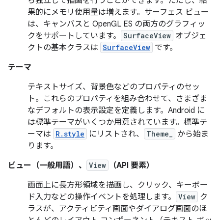
ら独立して描画を行うことができます。ただし、結
果的にメモリ使用量は増えます。サーフェス ビュー
は、キャンバスと OpenGL ES の両方のグラフィッ
クをサポートしています。
SurfaceView
オブジェ
クトの基本クラスは
SurfaceView
です。
テーマ
テキストサイズ、背景色などのプロパティのセッ
ト。これらのプロパティを組み合わせて、さまざま
なデフォルトの表示設定を定義します。Android に
は標準テーマがいくつか用意されています。標準テ
ーマは
R.style
にリストされ、
Theme_
から始ま
ります。
ビュー（一般用語）、
View
（API 要素）
画面上に長方形領域を描画し、クリック、キーボー
ド入力などの操作イベントを処理します。
View
ク
ラスが、アクティビティ画面やダイアログ画面のほ