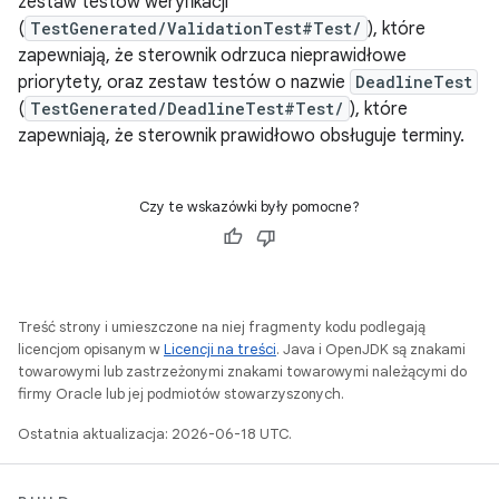
zestaw testów weryfikacji
(
TestGenerated/ValidationTest#Test/
), które
zapewniają, że sterownik odrzuca nieprawidłowe
priorytety, oraz zestaw testów o nazwie
DeadlineTest
(
TestGenerated/DeadlineTest#Test/
), które
zapewniają, że sterownik prawidłowo obsługuje terminy.
Czy te wskazówki były pomocne?
Treść strony i umieszczone na niej fragmenty kodu podlegają
licencjom opisanym w
Licencji na treści
. Java i OpenJDK są znakami
towarowymi lub zastrzeżonymi znakami towarowymi należącymi do
firmy Oracle lub jej podmiotów stowarzyszonych.
Ostatnia aktualizacja: 2026-06-18 UTC.