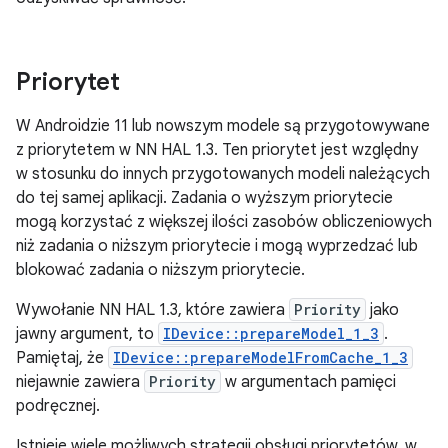
Priorytet
W Androidzie 11 lub nowszym modele są przygotowywane
z priorytetem w NN HAL 1.3. Ten priorytet jest względny
w stosunku do innych przygotowanych modeli należących
do tej samej aplikacji. Zadania o wyższym priorytecie
mogą korzystać z większej ilości zasobów obliczeniowych
niż zadania o niższym priorytecie i mogą wyprzedzać lub
blokować zadania o niższym priorytecie.
Wywołanie NN HAL 1.3, które zawiera
Priority
jako
jawny argument, to
IDevice::prepareModel_1_3
.
Pamiętaj, że
IDevice::prepareModelFromCache_1_3
niejawnie zawiera
Priority
w argumentach pamięci
podręcznej.
Istnieje wiele możliwych strategii obsługi priorytetów, w