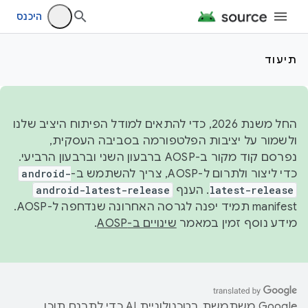
היכנס
תיעוד
החל משנת 2026, כדי להתאים למודל הפיתוח היציב שלנו
ולשמור על יציבות הפלטפורמה בסביבה העסקית,
נפרסם קוד מקור ב-AOSP ברבעון השני וברבעון הרביעי.
כדי ליצור ולתרום ל-AOSP, צריך להשתמש ב-
android-
latest-release
. הענף
android-latest-release
manifest תמיד יפנה לגרסה האחרונה שנדחפה ל-AOSP.
מידע נוסף זמין במאמר
שינויים ב-AOSP
.
‫Google משתמשת בטכנולוגיית AI כדי לתרגם תוכן