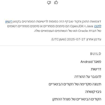
דוגמאות התוכן והקוד שבדף הזה כפופות לרישיונות המפורטים בקטע
רישיון
לתוכן
.‏ Java ו-OpenJDK הם סימנים מסחריים או סימנים מסחריים רשומים
של חברת Oracle ו/או של השותפים העצמאיים שלה.
עדכון אחרון: 2025-07-27 (שעון UTC).
BUILD
מאגר Android
דרישות
להסבר על ההורדה
תצוגה מקדימה של הקודים הבינאריים
גיבוי קושחה
הקודים הבינאריים של מנהל ההתקן