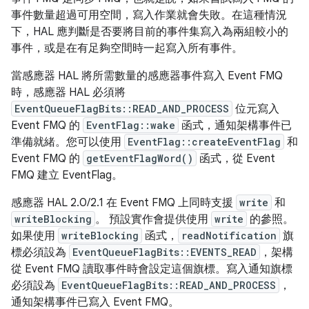
事件數量超過可用空間，寫入作業就會失敗。在這種情況
下，HAL 應判斷是否要將目前的事件集寫入為兩組較小的
事件，或是在有足夠空間時一起寫入所有事件。
當感應器 HAL 將所需數量的感應器事件寫入 Event FMQ
時，感應器 HAL 必須將
EventQueueFlagBits::READ_AND_PROCESS
位元寫入
Event FMQ 的
EventFlag::wake
函式，通知架構事件已
準備就緒。您可以使用
EventFlag::createEventFlag
和
Event FMQ 的
getEventFlagWord()
函式，從 Event
FMQ 建立 EventFlag。
感應器 HAL 2.0/2.1 在 Event FMQ 上同時支援
write
和
writeBlocking
。 預設實作會提供使用
write
的參照。
如果使用
writeBlocking
函式，
readNotification
旗
標必須設為
EventQueueFlagBits::EVENTS_READ
，架構
從 Event FMQ 讀取事件時會設定這個旗標。寫入通知旗標
必須設為
EventQueueFlagBits::READ_AND_PROCESS
，
通知架構事件已寫入 Event FMQ。