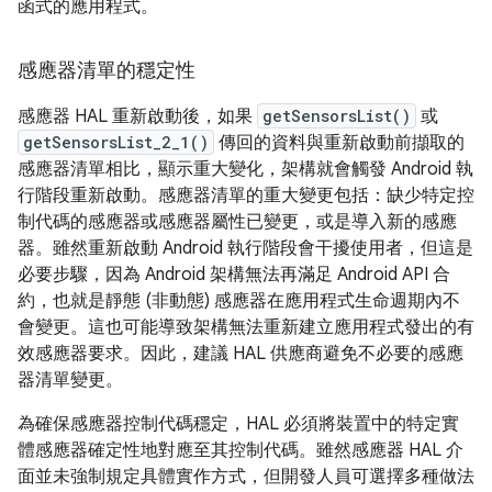
函式的應用程式。
感應器清單的穩定性
感應器 HAL 重新啟動後，如果
getSensorsList()
或
getSensorsList_2_1()
傳回的資料與重新啟動前擷取的
感應器清單相比，顯示重大變化，架構就會觸發 Android 執
行階段重新啟動。感應器清單的重大變更包括：缺少特定控
制代碼的感應器或感應器屬性已變更，或是導入新的感應
器。雖然重新啟動 Android 執行階段會干擾使用者，但這是
必要步驟，因為 Android 架構無法再滿足 Android API 合
約，也就是靜態 (非動態) 感應器在應用程式生命週期內不
會變更。這也可能導致架構無法重新建立應用程式發出的有
效感應器要求。因此，建議 HAL 供應商避免不必要的感應
器清單變更。
為確保感應器控制代碼穩定，HAL 必須將裝置中的特定實
體感應器確定性地對應至其控制代碼。雖然感應器 HAL 介
面並未強制規定具體實作方式，但開發人員可選擇多種做法