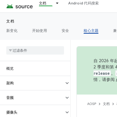
文档
Android 代码搜索
文档
新变化
开始使用
安全
核心主题
兼
自 202
2 季度和第
概览
release
。
情，请参阅
架构
音频
AOSP
文档
摄像头