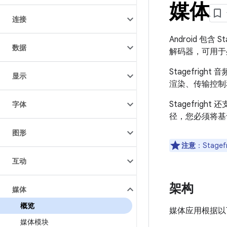
媒体
连接
Android 包含
数据
解码器，可用于
Stagefri
显示
渲染、传输控制和
Stagefri
字体
径，您必须将基于
图形
注意
：Stagef
互动
架构
媒体
概览
媒体应用根据以下
媒体模块