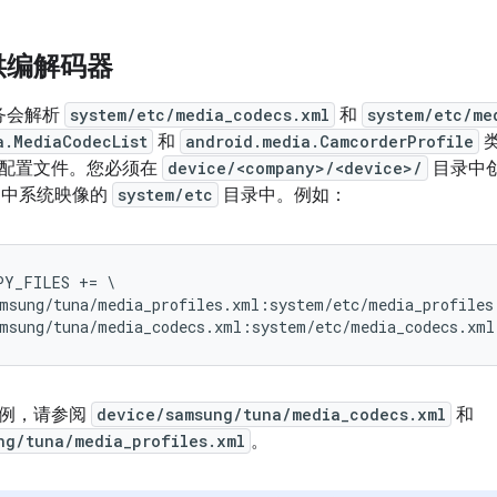
供编解码器
 服务会解析
system/etc/media_codecs.xml
和
system/etc/me
a.MediaCodecList
和
android.media.CamcorderProfile
配置文件。您必须在
device/<company>/<device>/
目录中
le 中系统映像的
system/etc
目录中。例如：
Y_FILES += \

msung/tuna/media_profiles.xml:system/etc/media_profiles.
示例，请参阅
device/samsung/tuna/media_codecs.xml
和
ng/tuna/media_profiles.xml
。