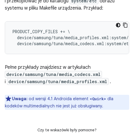
i przekopiować je do katalogu
system/etc
obrazu
systemu w pliku Makefile urządzenia. Przykład:
PRODUCT_COPY_FILES += \

  device/samsung/tuna/media_profiles.xml:system/et
Pełne przykłady znajdziesz w artykułach
device/samsung/tuna/media_codecs.xml
i
device/samsung/tuna/media_profiles.xml
.
Uwaga:
od wersji 4.1 Androida element
dla
<Quirk>
kodeków multimedialnych nie jest już obsługiwany.
Czy te wskazówki były pomocne?