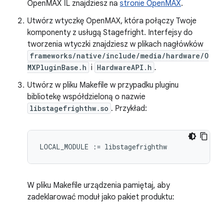
OpenMAX IL znajdziesz na
stronie OpenMAX
.
Utwórz wtyczkę OpenMAX, która połączy Twoje
komponenty z usługą Stagefright. Interfejsy do
tworzenia wtyczki znajdziesz w plikach nagłówków
frameworks/native/include/media/hardware/O
MXPluginBase.h
i
HardwareAPI.h
.
Utwórz w pliku Makefile w przypadku pluginu
bibliotekę współdzieloną o nazwie
libstagefrighthw.so
. Przykład:
W pliku Makefile urządzenia pamiętaj, aby
zadeklarować moduł jako pakiet produktu: