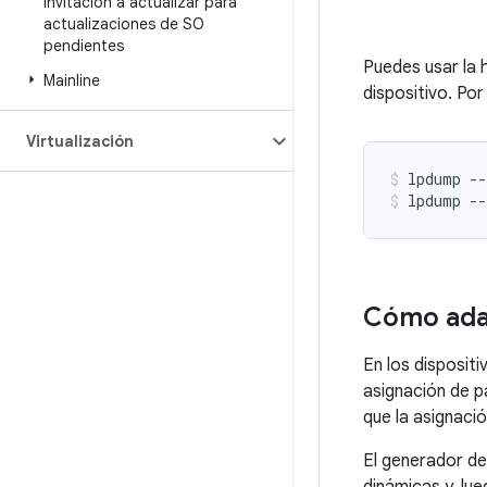
Invitación a actualizar para
actualizaciones de SO
pendientes
Puedes usar la
Mainline
dispositivo. Por
Virtualización
lpdump --
lpdump --
Cómo adap
En los dispositi
asignación de p
que la asignació
El generador de