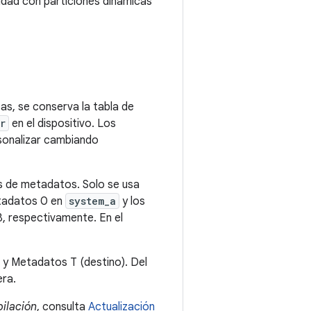
lidad con particiones dinámicas
cas, se conserva la tabla de
r
en el dispositivo. Los
sonalizar cambiando
s de metadatos. Solo se usa
etadatos 0 en
system_a
y los
B, respectivamente. En el
 y Metadatos T (destino). Del
era.
ilación
, consulta
Actualización