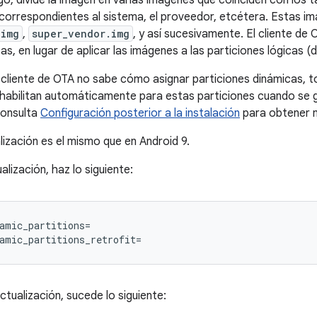
ego, divide la imagen en varias imágenes que coinciden con los 
 correspondientes al sistema, el proveedor, etcétera. Estas 
.img
,
super_vendor.img
, y así sucesivamente. El cliente de
cas, en lugar de aplicar las imágenes a las particiones lógicas (
 cliente de OTA no sabe cómo asignar particiones dinámicas, t
inhabilitan automáticamente para estas particiones cuando se 
Consulta
Configuración posterior a la instalación
para obtener m
alización es el mismo que en Android 9.
alización, haz lo siguiente:
amic_partitions=

amic_partitions_retrofit=
tualización, sucede lo siguiente: