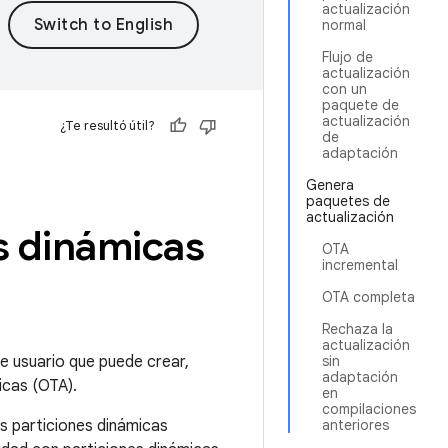
actualización
normal
Flujo de
actualización
con un
paquete de
actualización
¿Te resultó útil?
de
adaptación
Genera
paquetes de
actualización
es dinámicas
OTA
incremental
OTA completa
Rechaza la
actualización
de usuario que puede crear,
sin
adaptación
icas (OTA).
en
compilaciones
s particiones dinámicas
anteriores