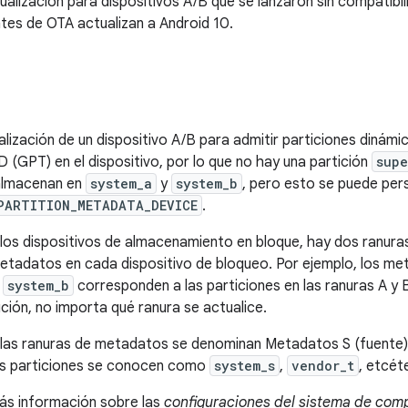
ualización para dispositivos A/B que se lanzaron sin compatibi
ntes de OTA actualizan a Android 10.
lización de un dispositivo A/B para admitir particiones dinámi
D (GPT) en el dispositivo, por lo que no hay una partición
supe
almacenan en
system_a
y
system_b
, pero esto se puede per
PARTITION_METADATA_DEVICE
.
los dispositivos de almacenamiento en bloque, hay dos ranura
etadatos en cada dispositivo de bloqueo. Por ejemplo, los m
n
system_b
corresponden a las particiones en las ranuras A y 
ción, no importa qué ranura se actualice.
 las ranuras de metadatos se denominan Metadatos S (fuente)
s particiones se conocen como
system_s
,
vendor_t
, etcét
ás información sobre las
configuraciones del sistema de comp