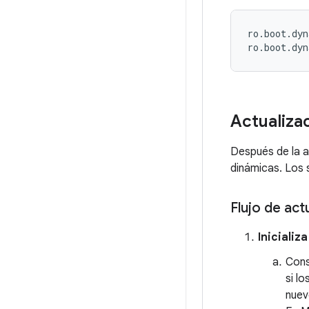
ro.boot.dyn
ro.boot.dyn
Actualiza
Después de la a
dinámicas. Los 
Flujo de act
Inicializ
Cons
si l
nuev