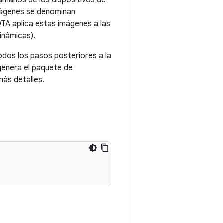
tamaños de los dispositivos de
imágenes se denominan
 OTA aplica estas imágenes a las
dinámicas).
odos los pasos posteriores a la
genera el paquete de
ás detalles.