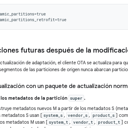
amic_partitions=true

amic_partitions_retrofit=true
ciones futuras después de la modificac
ctualización de adaptación, el cliente OTA se actualiza para q
segmentos de las particiones de origen nunca abarcan particion
ualización con un paquete de actualización norm
a los metadatos de la partición
super
.
truye metadatos nuevos M a partir de los metadatos S (metad
os metadatos S usan [
system_s
,
vendor_s
,
product_s
] com
os metadatos M usan [
system_t
,
vendor_t
,
product_t
] c