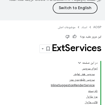
AOSP
اسناد
موضوعات اصلی
این مرور مفید بود؟
Ext
Services
در این صفحه
اجزای سرویس
سرویس هش نمایش
سرویس طبقه‌بندی متن
InlineSuggestionRenderService
نام بسته
مرز ماژول
قالب ماژول