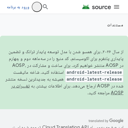
ورود به برنامه
مستندات
از سال ۲۰۲۶، برای همسو شدن با مدل توسعه پایدار ترانک و تضمین
پایداری پلتفرم برای اکوسیستم، کد منبع را در سه‌ماهه دوم و چهارم
در AOSP منتشر خواهیم کرد. برای ساخت و مشارکت در AOSP،
android-latest-release
استفاده کنید. شاخه مانیفست
android-latest-release
همیشه به جدیدترین نسخه منتشر
شده در AOSP ارجاع می‌دهد. برای اطلاعات بیشتر، به
تغییرات در
AOSP
مراجعه کنید.
این صفحه به‌وسیله
ترجمه شده است.