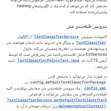
استفاده می‌شود. هنگام تولید hash نمایش، فراخوانی‌کننده می‌تواند
مشخص کند که می‌خواهد از کدام یک از الگوریتم‌های hashing
پشتیبانی‌شده استفاده کند.
سرویس طبقه‌بندی متن
کامپوننت سرویس
TextClassifierService
از
APIهای
TextClassifier
و ویژگی‌های اندروید مانند انتخاب هوشمند متن
و پیشنهادهای هوشمند در اعلان‌ها پشتیبانی می‌کند. ماژول
ExtServices شامل کلاسه‌بندی‌کننده متن پیش‌فرض است که توسط
آزمون CTS به نام
TextClassifierPolicyTest.java
تأیید
می‌شود.
در صورت نیاز، می‌توانید با مشخص کردن
config_defaultTextClassifierPackage
در
config.xml
، یک سرویس طبقه‌بندی متن سفارشی پیکربندی کنید.
طبقه‌بندی‌کننده‌های متن سفارشی می‌توانند با فراخوانی
TextClassifierService.getDefaultTextClassifierI
mplementation(Context)
برای دریافت نمونه‌ای از آن، به