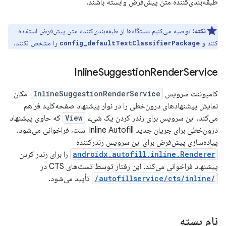
طبقه‌بندی‌کننده متن پیش‌فرض وابسته باشند.
نکته:
توصیه می‌کنیم دستگاه‌ها از طبقه‌بندی‌کننده متن پیش‌فرض استفاده
کنند و
را مشخص نکنند.
config_defaultTextClassifierPackage
Inline
Suggestion
Render
Service
کامپوننت سرویس
InlineSuggestionRenderService
امکان
نمایش پیشنهادهای درون‌خطی را در نوار پیشنهاد صفحه‌کلید فراهم
می‌کند. این سرویس برای رندر کردن یک شیء
View
که حاوی پیشنهاد
درون‌خطی برای جریان جدید Inline Autofill است، فراخوانی می‌شود.
پیاده‌سازی پیش‌فرض برای این سرویس رندرکننده
androidx.autofill.inline.Renderer
را برای رندر کردن
پیشنهاد فراخوانی می‌کند. این رفتار توسط تست‌های CTS در
/autofillservice/cts/inline/
تأیید می‌شود.
نام بسته