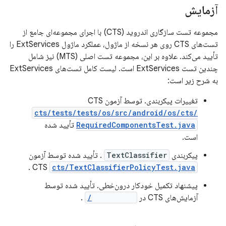
آزمایش
مجموعه تست سازگاری اندروید (CTS) با اجرای مجموعه‌ای جامع از
تست‌های CTS روی هر نسخه از ماژول، عملکرد ماژول ExtServices را
تأیید می‌کند. علاوه بر این، مجموعه تست اصلی (MTS) نیز شامل
چندین تست ExtServices است. لیست کامل تست‌های ExtServices
به شرح زیر است:
تغییرات پیکربندی. توسط آزمون CTS
cts/tests/tests/os/src/android/os/cts/
RequiredComponentsTest.java
تأیید شده
است.
پیکربندی
TextClassifier
. تأیید شده توسط آزمون
.
CTS
cts/TextClassifierPolicyTest.java
پیشنهاد تکمیل خودکار درون‌خطی. تأیید شده توسط
آزمایش‌های CTS در
cts/inline/
.