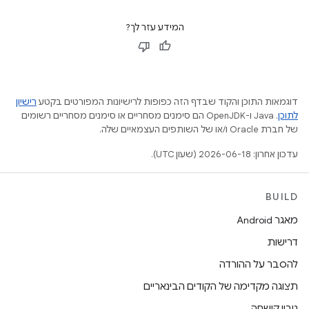
המידע עזר לך?
דוגמאות התוכן והקוד שבדף הזה כפופות לרישיונות המפורטים בקטע
רישיון
לתוכן
.‏ Java ו-OpenJDK הם סימנים מסחריים או סימנים מסחריים רשומים
של חברת Oracle ו/או של השותפים העצמאיים שלה.
עדכון אחרון: 2026-06-18 (שעון UTC).
BUILD
מאגר Android
דרישות
להסבר על ההורדה
תצוגה מקדימה של הקודים הבינאריים
גיבוי קושחה