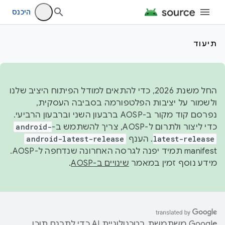
היכנס
תיעוד
החל משנת 2026, כדי להתאים למודל הפיתוח היציב שלנו
ולשמור על יציבות הפלטפורמה בסביבה העסקית,
נפרסם קוד מקור ב-AOSP ברבעון השני וברבעון הרביעי.
כדי ליצור ולתרום ל-AOSP, צריך להשתמש ב-
android-
latest-release
. הענף
android-latest-release
manifest תמיד יפנה לגרסה האחרונה שנדחפה ל-AOSP.
מידע נוסף זמין במאמר
שינויים ב-AOSP
.
‫Google משתמשת בטכנולוגיית AI כדי לתרגם תוכן