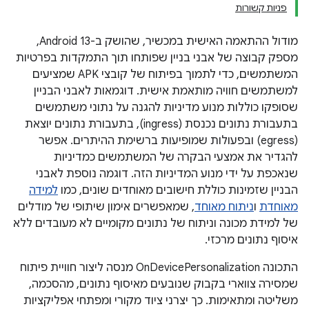
פניות קשורות
מודול ההתאמה האישית במכשיר, שהושק ב-Android 13,
מספק קבוצה של אבני בניין שפותחו תוך התמקדות בפרטיות
המשתמשים, כדי לתמוך בפיתוח של קובצי APK שמציעים
למשתמשים חוויה מותאמת אישית. דוגמאות לאבני הבניין
שסופקו כוללות מנוע מדיניות להגנה על נתוני משתמשים
בתעבורת נתונים נכנסת (ingress), בתעבורת נתונים יוצאת
(egress) ובפעולות שמופיעות ברשימת ההיתרים. אפשר
להגדיר את אמצעי הבקרה של המשתמשים כמדיניות
שנאכפת על ידי מנוע המדיניות הזה. דוגמה נוספת לאבני
הבניין שזמינות כוללת חישובים מאוחדים שונים, כמו
למידה
מאוחדת
ו
ניתוח מאוחד
, שמאפשרים אימון שיתופי של מודלים
של למידת מכונה וניתוח של נתונים מקומיים לא מעובדים ללא
איסוף נתונים מרכזי.
התכונה OnDevicePersonalization מנסה ליצור חוויית פיתוח
שמסירה צווארי בקבוק שנובעים מאיסוף נתונים, מהסכמה,
משליטה ומתאימות. כך יצרני ציוד מקורי ומפתחי אפליקציות