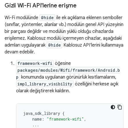
Gizli Wi-Fi API'lerine erişme
Wi-Fi modülünde
@hide
ile ek açıklama eklenen semboller
(sınıflar, yöntemler, alanlar vb.) modülün genel API yüzeyinin
bir parçası değildir ve modülün yüklü olduğu cihazlarda
erişilemez. Kablosuz modülü içermeyen cihazlar, aşağıdaki
adımları uygulayarak
@hide
Kablosuz API'lerini kullanmaya
devam edebilir.
framework-wifi
öğesine
packages/modules/Wifi/framework/Android.b
p
konumunda uygulanan görünürlük kısıtlamalarını,
impl_library_visibility
özelliğini herkese açık
olarak değiştirerek kaldırın.
java_sdk_library
{
name
:
"framework-wifi"
,
...