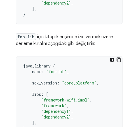
"dependency2"
,
],
}
foo-lib
için kitaplık erişimine izin vermek üzere
derleme kuralını aşağıdaki gibi değiştirin:
java_library
{
name
:
"foo-lib"
,
sdk_version
:
"core_platform"
,
libs
:
[
"framework-wifi.impl"
,
"framework"
,
"dependency1"
,
"dependency2"
,
],