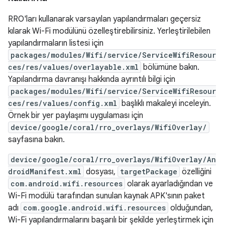
RRO'ları kullanarak varsayılan yapılandırmaları geçersiz
kılarak Wi-Fi modülünü özelleştirebilirsiniz. Yerleştirilebilen
yapılandırmaların listesi için
packages/modules/Wifi/service/ServiceWifiResour
ces/res/values/overlayable.xml
bölümüne bakın.
Yapılandırma davranışı hakkında ayrıntılı bilgi için
packages/modules/Wifi/service/ServiceWifiResour
ces/res/values/config.xml
başlıklı makaleyi inceleyin.
Örnek bir yer paylaşımı uygulaması için
device/google/coral/rro_overlays/WifiOverlay/
sayfasına bakın.
device/google/coral/rro_overlays/WifiOverlay/An
droidManifest.xml
dosyası,
targetPackage
özelliğini
com.android.wifi.resources
olarak ayarladığından ve
Wi-Fi modülü tarafından sunulan kaynak APK'sının paket
adı
com.google.android.wifi.resources
olduğundan,
Wi-Fi yapılandırmalarını başarılı bir şekilde yerleştirmek için