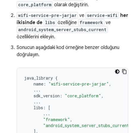
core_platform
olarak değiştirin.
wifi-service-pre-jarjar
ve
service-wifi
her
ikisinde de
libs
özelliğine
framework
ve
android_system_server_stubs_current
özelliklerini ekleyin.
Sonucun aşağıdaki kod örneğine benzer olduğunu
doğrulayın.
java_library
{
name
:
"wifi-service-pre-jarjar"
,
...
sdk_version
:
"core_platform"
,
...
libs
:
[
...
"framework"
,
"android_system_server_stubs_current"
],