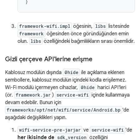
}
framework-wifi.impl
öğesinin,
libs
listesinde
framework
öğesinden önce göründüğünden emin
olun.
libs
özelliğindeki bağımlılıkların sırası önemlidir.
Gizli çerçeve API'lerine erişme
Kablosuz modülün dışında
@hide
ile açıklama eklenen
sembollere, kablosuz modülün içindeki kodla erişilemez.
Wi-Fi modülü içermeyen cihazlar,
@hide
harici API'leri
(ör.
framework.jar
)
service-wifi
içinde kullanmaya
devam edebilir. Bunun için
frameworks/opt/net/wifi/service/Android.bp
'de
aşağıdaki değişiklikleri yapın.
wifi-service-pre-jarjar
ve
service-wifi
'de
her ikisinde de
sdk_version
özelliğini