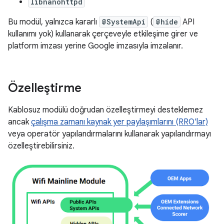
libnanohttpd
Bu modül, yalnızca kararlı
@SystemApi
(
@hide
API
kullanımı yok) kullanarak çerçeveyle etkileşime girer ve
platform imzası yerine Google imzasıyla imzalanır.
Özelleştirme
Kablosuz modülü doğrudan özelleştirmeyi desteklemez
ancak
çalışma zamanı kaynak yer paylaşımlarını (RRO'lar)
veya operatör yapılandırmalarını kullanarak yapılandırmayı
özelleştirebilirsiniz.