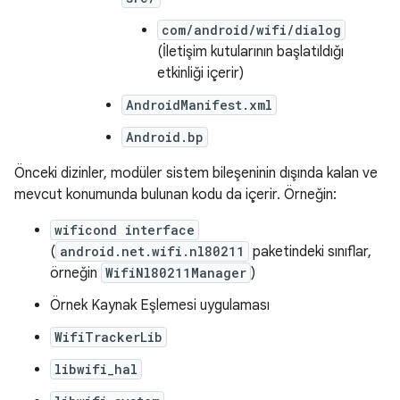
com/android/wifi/dialog
(İletişim kutularının başlatıldığı
etkinliği içerir)
AndroidManifest.xml
Android.bp
Önceki dizinler, modüler sistem bileşeninin dışında kalan ve
mevcut konumunda bulunan kodu da içerir. Örneğin:
wificond interface
(
android.net.wifi.nl80211
paketindeki sınıflar,
örneğin
WifiNl80211Manager
)
Örnek Kaynak Eşlemesi uygulaması
WifiTrackerLib
libwifi_hal