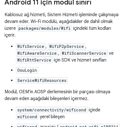
Android 11 için modül sınırı
Kablosuz ağ hizmeti, Sistem Hizmeti işleminde çalışmaya
devam eder. Wi-Fi modülü, aşağıdakiler de dahil olmak
üzere
packages/modules/Wifi
içindeki tüm kodları
içerir.
WifiService
,
WifiP2pService
,
WifiAwareService
,
WifiScannerService
ve
WifiRttService
için SDK ve hizmet sınıfları
OsuLogin
ServiceWifiResources
Modül, OEM'in AOSP derlemesinin bir parçası olmaya
devam eden aşağıdaki bileşenleri içermez.
system/connectivity/wificond
içinde
wificond
yerel bileşen
wificond
arayüzü (
android.net.wifi.nl80211