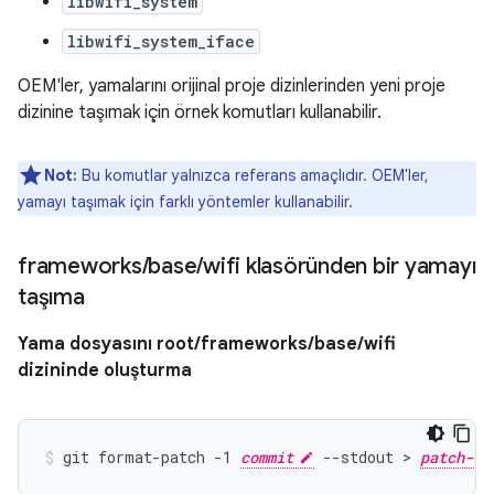
libwifi_system
libwifi_system_iface
OEM'ler, yamalarını orijinal proje dizinlerinden yeni proje
dizinine taşımak için örnek komutları kullanabilir.
Not:
Bu komutlar yalnızca referans amaçlıdır. OEM'ler,
yamayı taşımak için farklı yöntemler kullanabilir.
frameworks
/
base
/
wifi klasöründen bir yamayı
taşıma
Yama dosyasını root/frameworks/base/wifi
dizininde oluşturma
git format-patch -1 
commit
 --stdout > 
patch-fi