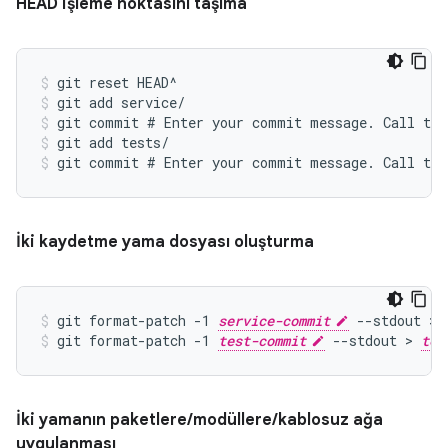
HEAD işleme noktasını taşıma
git reset HEAD^
git add service/
git commit # Enter your commit message. Call thi
git add tests/
git commit # Enter your commit message. Call thi
İki kaydetme yama dosyası oluşturma
git format-patch -1 
service-commit
 --stdout > 
git format-patch -1 
test-commit
 --stdout > 
tes
İki yamanın paketlere/modüllere/kablosuz ağa
uygulanması