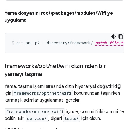
Yama dosyasını root/packages/modules/Wifi'ye
uygulama
git am -p2 --directory=framework/ 
patch-file.txt
frameworks
/
opt
/
net
/
wifi dizininden bir
yamayı taşıma
Yama, taşıma işlemi sırasında dizin hiyerarşisi değiştirildiği
için
frameworks/opt/net/wifi
konumundan taşınırken
karmaşık adımlar uygulanması gerekir.
frameworks/opt/net/wifi
içinde, commit'i iki commit'e
bölün. Biri
service/
, diğeri
tests/
için olsun.