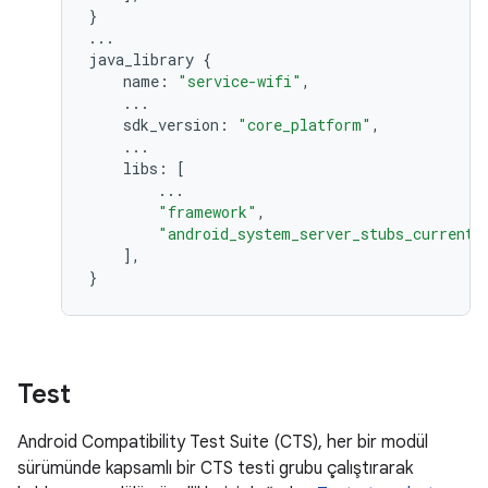
}
...
java_library
{
name
:
"service-wifi"
,
...
sdk_version
:
"core_platform"
,
...
libs
:
[
...
"framework"
,
"android_system_server_stubs_current"
],
}
Test
Android Compatibility Test Suite (CTS), her bir modül
sürümünde kapsamlı bir CTS testi grubu çalıştırarak