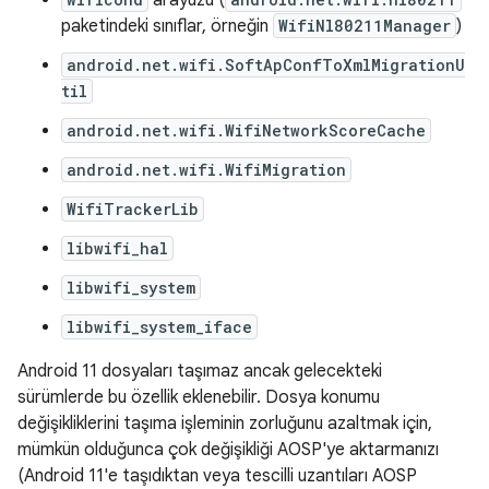
paketindeki sınıflar, örneğin
WifiNl80211Manager
)
android.net.wifi.SoftApConfToXmlMigrationU
til
android.net.wifi.WifiNetworkScoreCache
android.net.wifi.WifiMigration
WifiTrackerLib
libwifi_hal
libwifi_system
libwifi_system_iface
Android 11 dosyaları taşımaz ancak gelecekteki
sürümlerde bu özellik eklenebilir. Dosya konumu
değişikliklerini taşıma işleminin zorluğunu azaltmak için,
mümkün olduğunca çok değişikliği AOSP'ye aktarmanızı
(Android 11'e taşıdıktan veya tescilli uzantıları AOSP