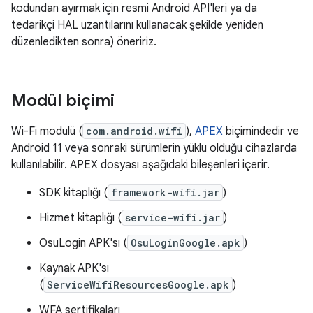
kodundan ayırmak için resmi Android API'leri ya da
tedarikçi HAL uzantılarını kullanacak şekilde yeniden
düzenledikten sonra) öneririz.
Modül biçimi
Wi-Fi modülü (
com.android.wifi
),
APEX
biçimindedir ve
Android 11 veya sonraki sürümlerin yüklü olduğu cihazlarda
kullanılabilir. APEX dosyası aşağıdaki bileşenleri içerir.
SDK kitaplığı (
framework-wifi.jar
)
Hizmet kitaplığı (
service-wifi.jar
)
OsuLogin APK'sı (
OsuLoginGoogle.apk
)
Kaynak APK'sı
(
ServiceWifiResourcesGoogle.apk
)
WFA sertifikaları