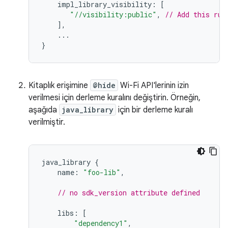
impl_library_visibility
:
[
"//visibility:public"
,
// Add this rul
],
...
}
Kitaplık erişimine
@hide
Wi-Fi API'lerinin izin
verilmesi için derleme kuralını değiştirin. Örneğin,
aşağıda
java_library
için bir derleme kuralı
verilmiştir.
java_library
{
name
:
"foo-lib"
,
// no sdk_version attribute defined
libs
:
[
"dependency1"
,