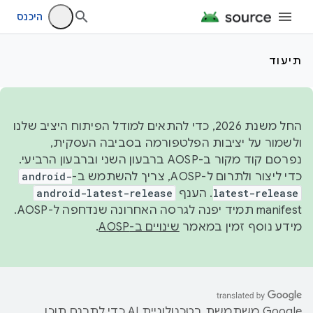
היכנס
תיעוד
החל משנת 2026, כדי להתאים למודל הפיתוח היציב שלנו
ולשמור על יציבות הפלטפורמה בסביבה העסקית,
נפרסם קוד מקור ב-AOSP ברבעון השני וברבעון הרביעי.
כדי ליצור ולתרום ל-AOSP, צריך להשתמש ב-
android-
latest-release
. הענף
android-latest-release
manifest תמיד יפנה לגרסה האחרונה שנדחפה ל-AOSP.
מידע נוסף זמין במאמר
שינויים ב-AOSP
.
‫Google משתמשת בטכנולוגיית AI כדי לתרגם תוכן