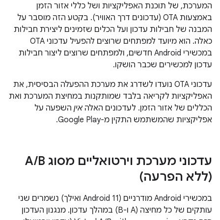
המערכת, של תוכנת האפליקציות ושל כללי אזור הזמן
באמצעות OTA (עדכונים דרך האוויר). בקטע הזה מוסבר על
המבנה של חבילות עדכון ועל הכלים שזמינים ליצירת חבילות
כאלה. הוא מיועד למפתחים שרוצים להפעיל עדכוני OTA
במכשירי Android חדשים, ולמפתחים שרוצים ליצור חבילות
עדכון למכשירים שכבר הושקו.
עדכוני OTA נועדו לשדרג את מערכת ההפעלה הבסיסית, את
האפליקציות לקריאה בלבד שמותקנות במחיצת המערכת ואת
הכללים של אזור הזמן. לעדכונים האלה
אין
השפעה על
אפליקציות שהמשתמש התקין מ-Google Play.
עדכוני מערכת וירטואליים מסוג A
B
/
(ללא הפרעה)
במכשירי Android מודרניים (Android 11 ואילך) נשמרים שני
עותקים של כל מחיצה (A ו-B) במהלך עדכון. מנגנון העדכון