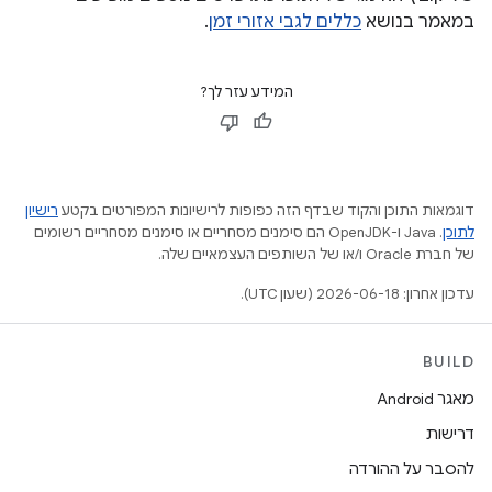
במאמר בנושא
כללים לגבי אזורי זמן
.
המידע עזר לך?
דוגמאות התוכן והקוד שבדף הזה כפופות לרישיונות המפורטים בקטע
רישיון
לתוכן
.‏ Java ו-OpenJDK הם סימנים מסחריים או סימנים מסחריים רשומים
של חברת Oracle ו/או של השותפים העצמאיים שלה.
עדכון אחרון: 2026-06-18 (שעון UTC).
BUILD
מאגר Android
דרישות
להסבר על ההורדה