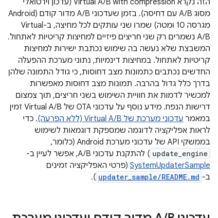
הזה נקרא Virtual A/B with compression (עדכון וירטואלי
מסוג A/B עם דחיסה). בזמן שעדכוני A/B מדור קודם (Android
מגרסה 10 ומטה) שמרו שני עותקים לכל מחיצה, ב-Virtual
A/B נשמרים רק שני חריצים פיזיים למחיצות קריטיות לאתחול.
המשבצת שלא נעשה בה שימוש נכתבת ישירות למחיצות
קריטיות לאתחול. במחיצות דינמיות, נתוני מערכת ההפעלה
החדשים נכתבים כתמונות מצב דחוסות, כי גודל התמונה שלהן
בדרך כלל גדול בהרבה. תמונות מצב דחוסות מאפשרות
למכשיר לדמות את חוויית השימוש בשני חריצים, תוך צמצום
דרישות הנפח. מידע נוסף על עדכוני OTA של Virtual A/B זמין
במאמר
עדכוני מערכת של Virtual A/B (ללא הפרעה)
. כדי
לראות אפליקציה לדוגמה שמספקת דוגמאות לשימוש
בממשקי API של עדכוני מערכת Android (כלומר,
update_engine
) להתקנת עדכוני A/B, אפשר לעיין ב-
SystemUpdaterSample
(פרטי האפליקציה זמינים
ב-
updater_sample/README.md
).