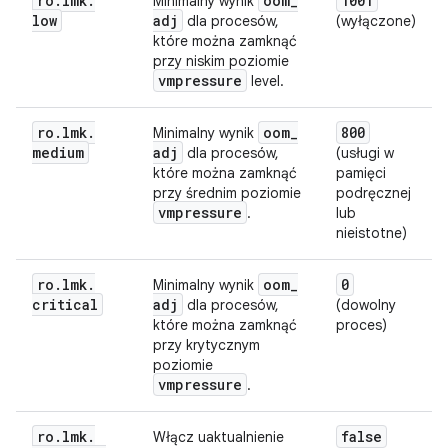
ro
.
lmk
.
oom
_
1001
Minimalny wynik
low
adj
dla procesów,
(wyłączone)
które można zamknąć
przy niskim poziomie
vmpressure
level.
ro
.
lmk
.
oom
_
800
Minimalny wynik
medium
adj
dla procesów,
(usługi w
które można zamknąć
pamięci
przy średnim poziomie
podręcznej
vmpressure
.
lub
nieistotne)
ro
.
lmk
.
oom
_
0
Minimalny wynik
critical
adj
dla procesów,
(dowolny
które można zamknąć
proces)
przy krytycznym
poziomie
vmpressure
.
ro
.
lmk
.
false
Włącz uaktualnienie