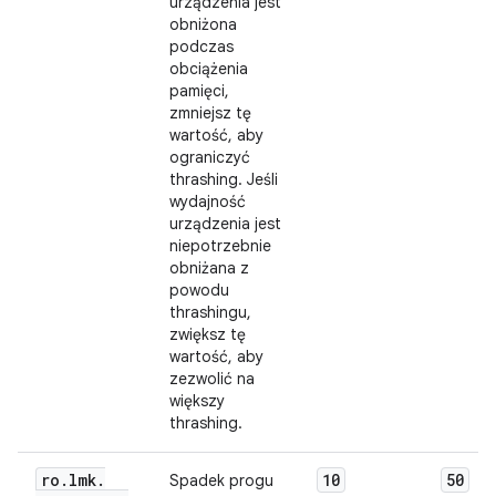
urządzenia jest
obniżona
podczas
obciążenia
pamięci,
zmniejsz tę
wartość, aby
ograniczyć
thrashing. Jeśli
wydajność
urządzenia jest
niepotrzebnie
obniżana z
powodu
thrashingu,
zwiększ tę
wartość, aby
zezwolić na
większy
thrashing.
ro
.
lmk
.
10
50
Spadek progu