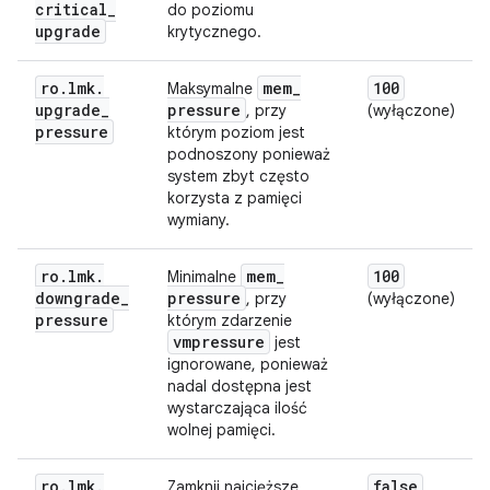
critical
_
do poziomu
upgrade
krytycznego.
ro
.
lmk
.
mem
_
100
Maksymalne
upgrade
_
pressure
, przy
(wyłączone)
pressure
którym poziom jest
podnoszony ponieważ
system zbyt często
korzysta z pamięci
wymiany.
ro
.
lmk
.
mem
_
100
Minimalne
downgrade
_
pressure
, przy
(wyłączone)
pressure
którym zdarzenie
vmpressure
jest
ignorowane, ponieważ
nadal dostępna jest
wystarczająca ilość
wolnej pamięci.
ro
.
lmk
.
false
Zamknij najcięższe