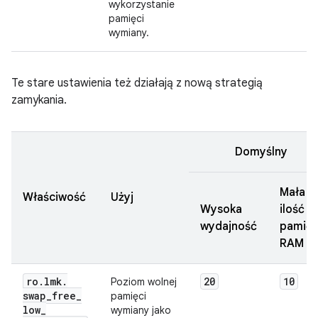
wykorzystanie
pamięci
wymiany.
Te stare ustawienia też działają z nową strategią
zamykania.
Domyślny
Mała
Właściwość
Użyj
Wysoka
ilość
wydajność
pamięc
RAM
ro
.
lmk
.
20
10
Poziom wolnej
swap
_
free
_
pamięci
low
_
wymiany jako