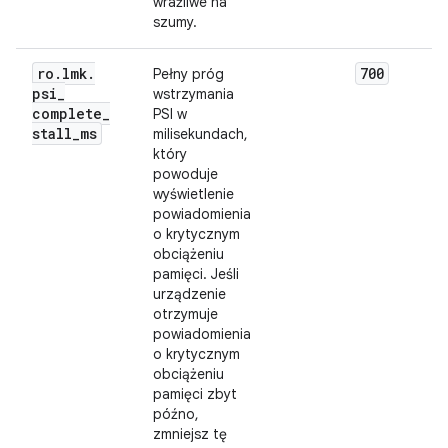
wrażliwe na
szumy.
ro
.
lmk
.
700
Pełny próg
psi
_
wstrzymania
complete
_
PSI w
stall
_
ms
milisekundach,
który
powoduje
wyświetlenie
powiadomienia
o krytycznym
obciążeniu
pamięci. Jeśli
urządzenie
otrzymuje
powiadomienia
o krytycznym
obciążeniu
pamięci zbyt
późno,
zmniejsz tę