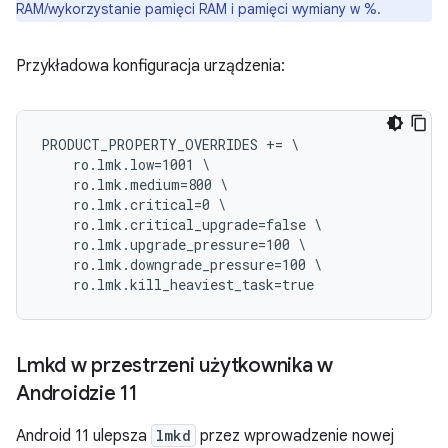
RAM/wykorzystanie pamięci RAM i pamięci wymiany w %.
Przykładowa konfiguracja urządzenia:
PRODUCT_PROPERTY_OVERRIDES += \

    ro.lmk.low=1001 \

    ro.lmk.medium=800 \

    ro.lmk.critical=0 \

    ro.lmk.critical_upgrade=false \

    ro.lmk.upgrade_pressure=100 \

    ro.lmk.downgrade_pressure=100 \

Lmkd w przestrzeni użytkownika w
Androidzie 11
Android 11 ulepsza
lmkd
przez wprowadzenie nowej