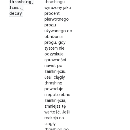
thrashing
_
thrashingu
limit
_
wyrażony jako
decay
procent
pierwotnego
progu
używanego do
obniżania
progu, gdy
system nie
odzyskuje
sprawności
nawet po
zamknięciu.
Jeśli ciągły
thrashing
powoduje
niepotrzebne
zamknięcia,
zmniejsz tę
wartość. Jeśli
reakcja na
ciągły
thrashing po