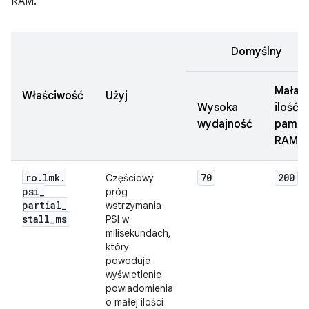
RAM.
Domyślny
Mała
Właściwość
Użyj
Wysoka
ilość
wydajność
pamię
RAM
ro
.
lmk
.
70
200
Częściowy
psi
_
próg
partial
_
wstrzymania
stall
_
ms
PSI w
milisekundach,
który
powoduje
wyświetlenie
powiadomienia
o małej ilości