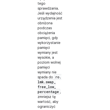
tego
sprawdzania.
Jeśli wydajność
urządzenia jest
obniżona
podczas
obciążenia
pamięci, gdy
wykorzystanie
pamięci
wymiany jest
wysokie, a
poziom wolnej
pamięci
wymiany nie
ro
.
spada do
lmk
.
swap
_
free
_
low
_
percentage
,
zmniejsz tę
wartość, aby
ograniczyć