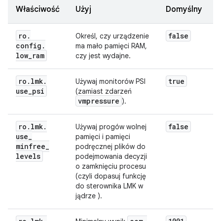
Właściwość
Użyj
Domyślny
ro
.
false
Określ, czy urządzenie
config
.
ma mało pamięci RAM,
low
_
ram
czy jest wydajne.
ro
.
lmk
.
true
Używaj monitorów PSI
use
_
psi
(zamiast zdarzeń
vmpressure
).
ro
.
lmk
.
false
Używaj progów wolnej
use
_
pamięci i pamięci
minfree
_
podręcznej plików do
levels
podejmowania decyzji
o zamknięciu procesu
(czyli dopasuj funkcję
do sterownika LMK w
jądrze ).