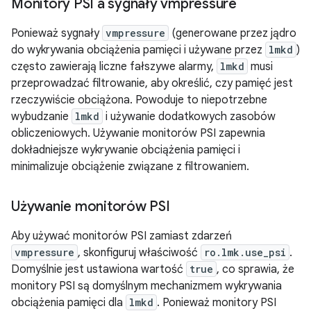
Monitory PSI a sygnały vmpressure
Ponieważ sygnały
vmpressure
(generowane przez jądro
do wykrywania obciążenia pamięci i używane przez
lmkd
)
często zawierają liczne fałszywe alarmy,
lmkd
musi
przeprowadzać filtrowanie, aby określić, czy pamięć jest
rzeczywiście obciążona. Powoduje to niepotrzebne
wybudzanie
lmkd
i używanie dodatkowych zasobów
obliczeniowych. Używanie monitorów PSI zapewnia
dokładniejsze wykrywanie obciążenia pamięci i
minimalizuje obciążenie związane z filtrowaniem.
Używanie monitorów PSI
Aby używać monitorów PSI zamiast zdarzeń
vmpressure
, skonfiguruj właściwość
ro.lmk.use_psi
.
Domyślnie jest ustawiona wartość
true
, co sprawia, że
monitory PSI są domyślnym mechanizmem wykrywania
obciążenia pamięci dla
lmkd
. Ponieważ monitory PSI