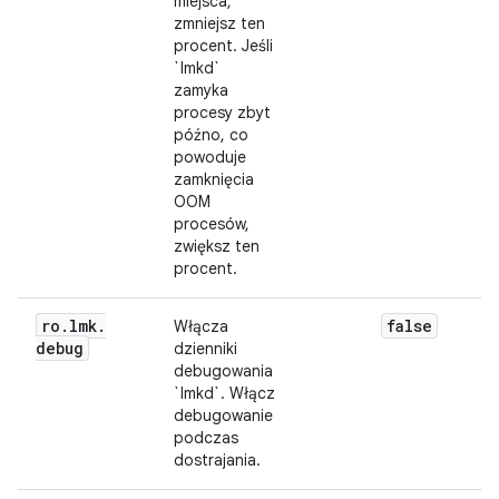
miejsca,
zmniejsz ten
procent. Jeśli
`lmkd`
zamyka
procesy zbyt
późno, co
powoduje
zamknięcia
OOM
procesów,
zwiększ ten
procent.
ro
.
lmk
.
false
Włącza
debug
dzienniki
debugowania
`lmkd`. Włącz
debugowanie
podczas
dostrajania.