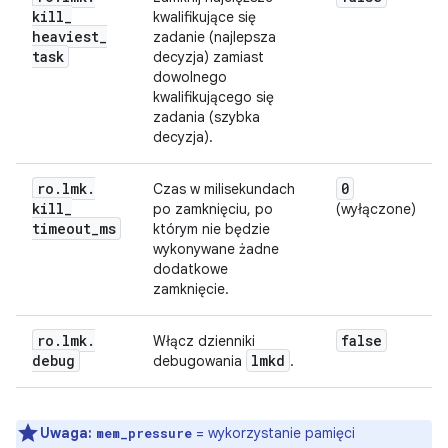
kill
_
kwalifikujące się
heaviest
_
zadanie (najlepsza
task
decyzja) zamiast
dowolnego
kwalifikującego się
zadania (szybka
decyzja).
ro
.
lmk
.
0
Czas w milisekundach
kill
_
po zamknięciu, po
(wyłączone)
timeout
_
ms
którym nie będzie
wykonywane żadne
dodatkowe
zamknięcie.
ro
.
lmk
.
false
Włącz dzienniki
debug
lmkd
debugowania
.
Uwaga:
= wykorzystanie pamięci
mem_pressure