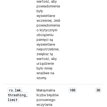
wartość, aby
powiadomienia
były
wyświetlane
wcześniej. Jeśli
powiadomienia
o krytycznym
obciążeniu
pamięci są
wyświetlane
niepotrzebnie,
zwiększ tę
wartość, aby
urządzenie
było mniej
wrażliwe na
szumy.
ro
.
lmk
.
100
30
Maksymalna
thrashing
_
liczba błędów
limit
ponownego
wczytania