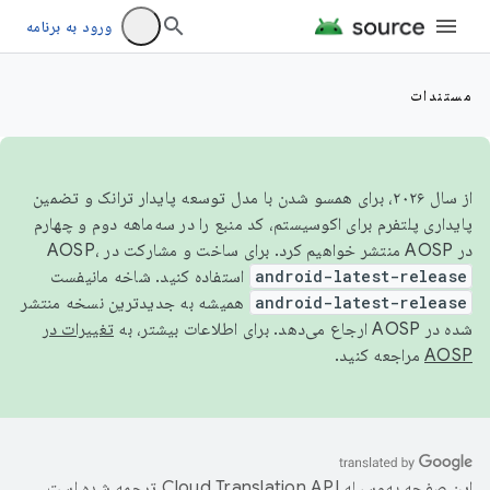
ورود به برنامه
مستندات
از سال ۲۰۲۶، برای همسو شدن با مدل توسعه پایدار ترانک و تضمین
پایداری پلتفرم برای اکوسیستم، کد منبع را در سه‌ماهه دوم و چهارم
در AOSP منتشر خواهیم کرد. برای ساخت و مشارکت در AOSP،
android-latest-release
استفاده کنید. شاخه مانیفست
android-latest-release
همیشه به جدیدترین نسخه منتشر
شده در AOSP ارجاع می‌دهد. برای اطلاعات بیشتر، به
تغییرات در
AOSP
مراجعه کنید.
این صفحه به‌وسیله
ترجمه شده است.