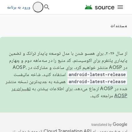
ورود به برنامه
مستندات
از سال ۲۰۲۶، برای همسو شدن با مدل توسعه پایدار ترانک و تضمین
پایداری پلتفرم برای اکوسیستم، کد منبع را در سه‌ماهه دوم و چهارم
در AOSP منتشر خواهیم کرد. برای ساخت و مشارکت در AOSP،
android-latest-release
استفاده کنید. شاخه مانیفست
android-latest-release
همیشه به جدیدترین نسخه منتشر
شده در AOSP ارجاع می‌دهد. برای اطلاعات بیشتر، به
تغییرات در
AOSP
مراجعه کنید.
این صفحه به‌وسیله
ترجمه شده است.