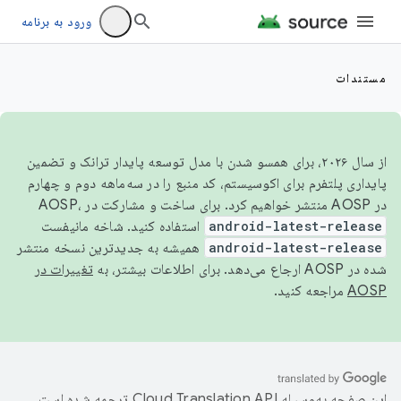
ورود به برنامه
مستندات
از سال ۲۰۲۶، برای همسو شدن با مدل توسعه پایدار ترانک و تضمین
پایداری پلتفرم برای اکوسیستم، کد منبع را در سه‌ماهه دوم و چهارم
در AOSP منتشر خواهیم کرد. برای ساخت و مشارکت در AOSP،
android-latest-release
استفاده کنید. شاخه مانیفست
android-latest-release
همیشه به جدیدترین نسخه منتشر
شده در AOSP ارجاع می‌دهد. برای اطلاعات بیشتر، به
تغییرات در
AOSP
مراجعه کنید.
این صفحه به‌وسیله
ترجمه شده است.