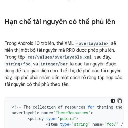
Hạn chế tài nguyên có thể phủ lên
Trong Android 10 trở lên, thẻ XML
<overlayable>
sẽ
hiển thị một bộ tài nguyên mà RRO được phép phủ lên.
Trong tệp
res/values/overlayable.xml
sau đây,
string/foo
và
integer/bar
là các tài nguyên được
dùng để tạo giao diện cho thiết bị; để phủ các tài nguyên
này, lớp phủ phải nhắm đến một cách rõ ràng tập hợp các
tài nguyên có thể phủ theo tên.
<
!
--
The
collection
of
resources
for
theming
the
a
<
overlayable
name
=
"ThemeResources"
<
policy
type
=
"public"
<
item
type
=
"string"
name
=
"foo/"
/