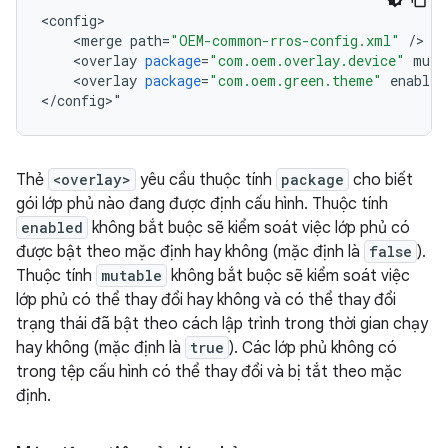
<
config
<
merge
path
=
"OEM-common-rros-config.xml"
/
<
overlay
package
=
"com.oem.overlay.device"
muta
<
overlay
package
=
"com.oem.green.theme"
enabled
<
/
config
>
"
Thẻ
<overlay>
yêu cầu thuộc tính
package
cho biết
gói lớp phủ nào đang được định cấu hình. Thuộc tính
enabled
không bắt buộc sẽ kiểm soát việc lớp phủ có
được bật theo mặc định hay không (mặc định là
false
).
Thuộc tính
mutable
không bắt buộc sẽ kiểm soát việc
lớp phủ có thể thay đổi hay không và có thể thay đổi
trạng thái đã bật theo cách lập trình trong thời gian chạy
hay không (mặc định là
true
). Các lớp phủ không có
trong tệp cấu hình có thể thay đổi và bị tắt theo mặc
định.