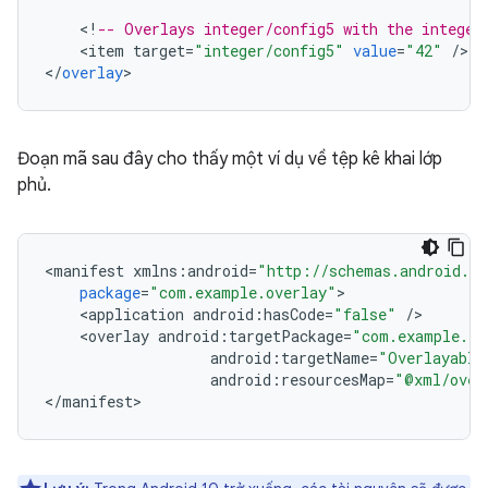
<
!
-- Overlays integer/config5 with the integer
<
item
target
=
"integer/config5"
value
=
"42"
/
>

<
/
overlay
Đoạn mã sau đây cho thấy một ví dụ về tệp kê khai lớp
phủ.
<
manifest
xmlns
:
android
=
"http://schemas.android.co
package
=
"com.example.overlay"
<
application
android
:
hasCode
=
"false"
/
<
overlay
android
:
targetPackage
=
"com.example.ta
android
:
targetName
=
"Overlayable
android
:
resourcesMap
=
"@xml/over
<
/
manifest