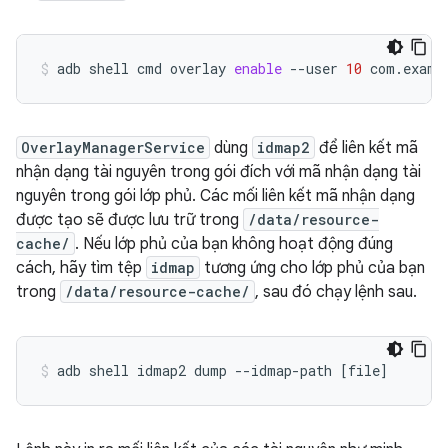
adb
shell
cmd
overlay
enable
--user
10
com.examp
OverlayManagerService
dùng
idmap2
để liên kết mã
nhận dạng tài nguyên trong gói đích với mã nhận dạng tài
nguyên trong gói lớp phủ. Các mối liên kết mã nhận dạng
được tạo sẽ được lưu trữ trong
/data/resource-
cache/
. Nếu lớp phủ của bạn không hoạt động đúng
cách, hãy tìm tệp
idmap
tương ứng cho lớp phủ của bạn
trong
/data/resource-cache/
, sau đó chạy lệnh sau.
adb
shell
idmap2
dump
--idmap-path
[
file
]