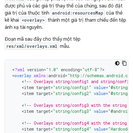
được phủ và các giá trị thay thế của chúng, sau đó đặt
giá trị của thuộc tính
android:resourcesMap
của thẻ
kê khai
<overlay>
thành một giá trị tham chiếu đến tệp
ánh xạ tài nguyên.
Đoạn mã sau đây cho thấy một tệp
res/xml/overlays.xml
mẫu.
<
?
xml
version
=
"1.0"
encoding
=
"utf-8"
?
>

<
overlay
xmlns
:
android
=
"http://schemas.android.com
<
!
-- Overlays string/config1 and string/config
<
item
target
=
"string/config1"
value
=
"@string/o
<
item
target
=
"string/config2"
value
=
"@string/o
<
!
-- Overlays string/config3 with the string "
<
item
target
=
"string/config3"
value
=
"@android:
<
!
-- Overlays string/config4 with the string "
<
item
target
=
"string/config4"
value
=
"Hardcoded