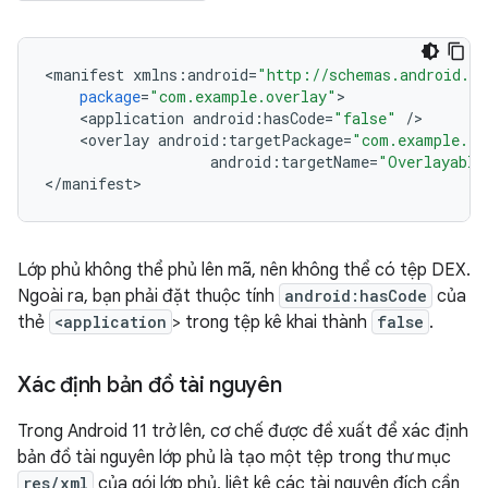
<
manifest
xmlns
:
android
=
"http://schemas.android.co
package
=
"com.example.overlay"
<
application
android
:
hasCode
=
"false"
/
<
overlay
android
:
targetPackage
=
"com.example.ta
android
:
targetName
=
"Overlayable
<
/
manifest
Lớp phủ không thể phủ lên mã, nên không thể có tệp DEX.
Ngoài ra, bạn phải đặt thuộc tính
android:hasCode
của
thẻ
<application
> trong tệp kê khai thành
false
.
Xác định bản đồ tài nguyên
Trong Android 11 trở lên, cơ chế được đề xuất để xác định
bản đồ tài nguyên lớp phủ là tạo một tệp trong thư mục
res/xml
của gói lớp phủ, liệt kê các tài nguyên đích cần