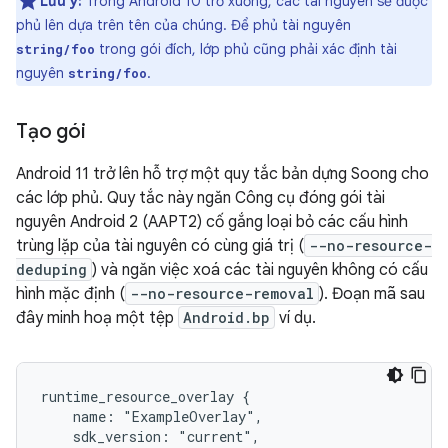
Lưu ý:
Trong Android 10 trở xuống, các tài nguyên sẽ được
phủ lên dựa trên tên của chúng. Để phủ tài nguyên
trong gói đích, lớp phủ cũng phải xác định tài
string/foo
nguyên
.
string/foo
Tạo gói
Android 11 trở lên hỗ trợ một quy tắc bản dựng Soong cho
các lớp phủ. Quy tắc này ngăn Công cụ đóng gói tài
nguyên Android 2 (AAPT2) cố gắng loại bỏ các cấu hình
trùng lặp của tài nguyên có cùng giá trị (
--no-resource-
deduping
) và ngăn việc xoá các tài nguyên không có cấu
hình mặc định (
--no-resource-removal
). Đoạn mã sau
đây minh hoạ một tệp
Android.bp
ví dụ.
runtime_resource_overlay {

    name: "ExampleOverlay",

    sdk_version: "current",
