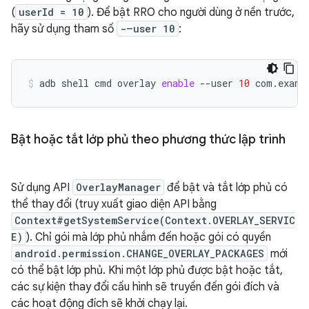
(
userId = 10
). Để bật RRO cho người dùng ở nền trước,
hãy sử dụng tham số
-–user 10
:
adb
shell
cmd
overlay
enable
--user
10
com.examp
Bật hoặc tắt lớp phủ theo phương thức lập trình
Sử dụng API
OverlayManager
để bật và tắt lớp phủ có
thể thay đổi (truy xuất giao diện API bằng
Context#getSystemService(Context.OVERLAY_SERVIC
E)
). Chỉ gói mà lớp phủ nhắm đến hoặc gói có quyền
android.permission.CHANGE_OVERLAY_PACKAGES
mới
có thể bật lớp phủ. Khi một lớp phủ được bật hoặc tắt,
các sự kiện thay đổi cấu hình sẽ truyền đến gói đích và
các hoạt động đích sẽ khởi chạy lại.