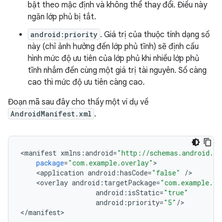
bật theo mặc định và không thể thay đổi. Điều này
ngăn lớp phủ bị tắt.
android:priority
. Giá trị của thuộc tính dạng số
này (chỉ ảnh hưởng đến lớp phủ tĩnh) sẽ định cấu
hình mức độ ưu tiên của lớp phủ khi nhiều lớp phủ
tĩnh nhắm đến cùng một giá trị tài nguyên. Số càng
cao thì mức độ ưu tiên càng cao.
Đoạn mã sau đây cho thấy một ví dụ về
AndroidManifest.xml
.
<
manifest
xmlns
:
android
=
"http://schemas.android.co
package
=
"com.example.overlay"
<
application
android
:
hasCode
=
"false"
/
<
overlay
android
:
targetPackage
=
"com.example.ta
android
:
isStatic
=
"true"
android
:
priority
=
"5"
/
>

<
/
manifest