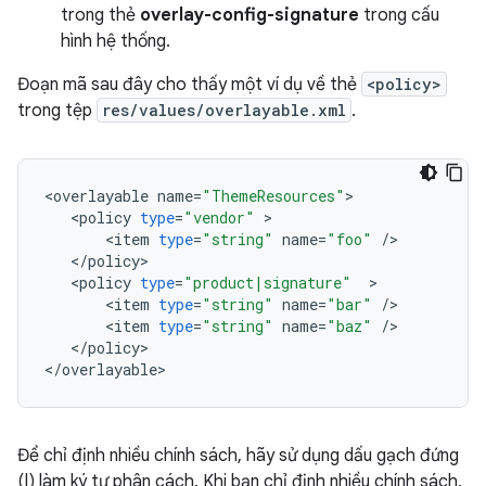
trong thẻ
overlay-config-signature
trong cấu
hình hệ thống.
Đoạn mã sau đây cho thấy một ví dụ về thẻ
<policy>
trong tệp
res/values/overlayable.xml
.
<
overlayable
name
=
"ThemeResources"
<
policy
type
=
"vendor"
<
item
type
=
"string"
name
=
"foo"
/
<
/
policy
<
policy
type
=
"product|signature"
<
item
type
=
"string"
name
=
"bar"
/
<
item
type
=
"string"
name
=
"baz"
/
<
/
policy
>

<
/
overlayable
Để chỉ định nhiều chính sách, hãy sử dụng dấu gạch đứng
(|) làm ký tự phân cách. Khi bạn chỉ định nhiều chính sách,