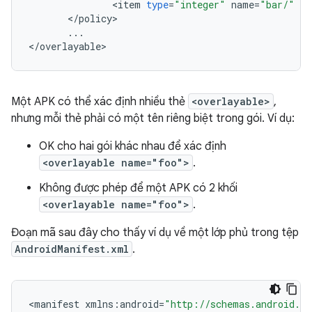
<
item
type
=
"integer"
name
=
"bar/"
/
<
/
policy
...
<
/
overlayable
Một APK có thể xác định nhiều thẻ
<overlayable>
,
nhưng mỗi thẻ phải có một tên riêng biệt trong gói. Ví dụ:
OK cho hai gói khác nhau để xác định
<overlayable name="foo">
.
Không được phép để một APK có 2 khối
<overlayable name="foo">
.
Đoạn mã sau đây cho thấy ví dụ về một lớp phủ trong tệp
AndroidManifest.xml
.
<
manifest
xmlns
:
android
=
"http://schemas.android.co