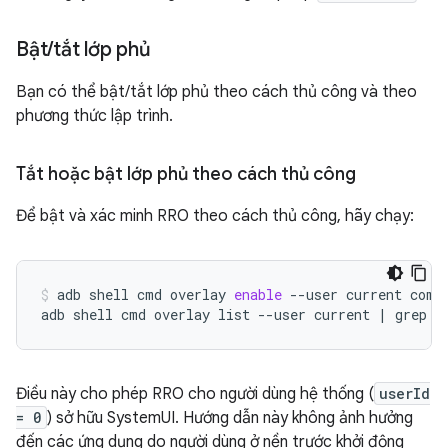
Bật
/
tắt lớp phủ
Bạn có thể bật/tắt lớp phủ theo cách thủ công và theo
phương thức lập trình.
Tắt hoặc bật lớp phủ theo cách thủ công
Để bật và xác minh RRO theo cách thủ công, hãy chạy:
adb
shell
cmd
overlay
enable
--user
current
com.
adb
shell
cmd
overlay
list
--user
current
|
grep
-
Điều này cho phép RRO cho người dùng hệ thống (
userId
= 0
) sở hữu SystemUI. Hướng dẫn này không ảnh hưởng
đến các ứng dụng do người dùng ở nền trước khởi động