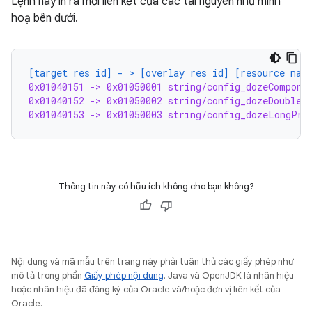
Lệnh này in ra mối liên kết của các tài nguyên như minh
hoạ bên dưới.
[target res id] - > [overlay res id] [resource nam
0x01040151 -> 0x01050001 string/config_dozeCompone
0x01040152 -> 0x01050002 string/config_dozeDoubleT
0x01040153 -> 0x01050003 string/config_dozeLongPre
Thông tin này có hữu ích không cho bạn không?
Nội dung và mã mẫu trên trang này phải tuân thủ các giấy phép như
mô tả trong phần
Giấy phép nội dung
. Java và OpenJDK là nhãn hiệu
hoặc nhãn hiệu đã đăng ký của Oracle và/hoặc đơn vị liên kết của
Oracle.