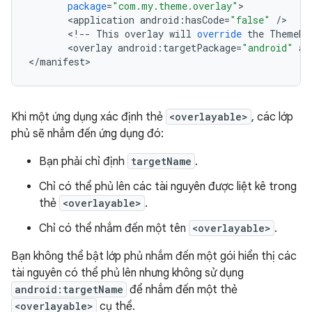
package
=
"com.my.theme.overlay"
<
application
android
:
hasCode
=
"false"
/
<
!
--
This
overlay
will
override
the
ThemeRe
<
overlay
android
:
targetPackage
=
"android"
an
<
/
manifest
Khi một ứng dụng xác định thẻ
<overlayable>
, các lớp
phủ sẽ nhắm đến ứng dụng đó:
Bạn phải chỉ định
targetName
.
Chỉ có thể phủ lên các tài nguyên được liệt kê trong
thẻ
<overlayable>
.
Chỉ có thể nhắm đến một tên
<overlayable>
.
Bạn không thể bật lớp phủ nhắm đến một gói hiển thị các
tài nguyên có thể phủ lên nhưng không sử dụng
android:targetName
để nhắm đến một thẻ
<overlayable>
cụ thể.