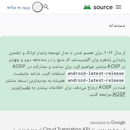
ورود به برنامه
مستندات
از سال ۲۰۲۶، برای همسو شدن با مدل توسعه پایدار ترانک و تضمین
پایداری پلتفرم برای اکوسیستم، کد منبع را در سه‌ماهه دوم و چهارم
در AOSP منتشر خواهیم کرد. برای ساخت و مشارکت در AOSP،
android-latest-release
استفاده کنید. شاخه مانیفست
android-latest-release
همیشه به جدیدترین نسخه منتشر
شده در AOSP ارجاع می‌دهد. برای اطلاعات بیشتر، به
تغییرات در
AOSP
مراجعه کنید.
این صفحه به‌وسیله
ترجمه شده است.