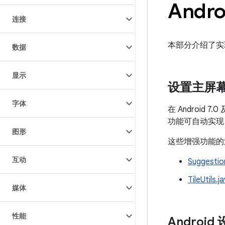
Andr
连接
本部分介绍了实现
数据
显示
设置主屏
字体
在 Androi
功能可自动实现
图形
这些增强功能的
互动
Suggestio
TileUtils.j
媒体
性能
Androi