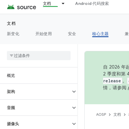
文档
Android 代码搜索
文档
新变化
开始使用
安全
核心主题
兼
自 202
2 季度和第
概览
release
。
情，请参阅
架构
音频
AOSP
文档
摄像头