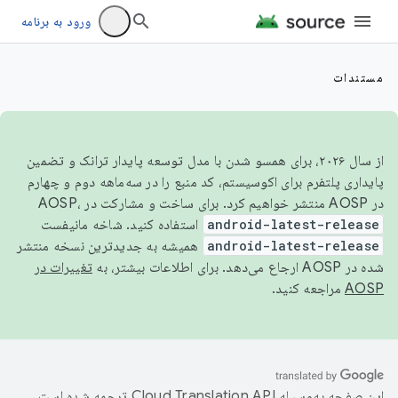
ورود به برنامه
مستندات
از سال ۲۰۲۶، برای همسو شدن با مدل توسعه پایدار ترانک و تضمین
پایداری پلتفرم برای اکوسیستم، کد منبع را در سه‌ماهه دوم و چهارم
در AOSP منتشر خواهیم کرد. برای ساخت و مشارکت در AOSP،
android-latest-release
استفاده کنید. شاخه مانیفست
android-latest-release
همیشه به جدیدترین نسخه منتشر
شده در AOSP ارجاع می‌دهد. برای اطلاعات بیشتر، به
تغییرات در
AOSP
مراجعه کنید.
این صفحه به‌وسیله
ترجمه شده است.