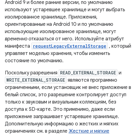
Android 9 и более ранние версии, по умолчанию
используют устаревшее хранилище и могут
выбрать
изолированное хранилище. Приложения,
ориентированные на Android 10 и по умолчанию
использующие изолированное хранилище, могут
временно отказаться
от него. Используйте атрибут
манифеста
requestLegacyExternalStorage
, который
управляет моделью хранения, чтобы изменить
состояние по умолчанию.
Поскольку разрешения
READ_EXTERNAL_STORAGE
и
WRITE_EXTERNAL_STORAGE
являются программно
ограниченными, если установщик не внес приложение в
белый список, это разрешение контролирует доступ
только к звуковым и визуальным коллекциям, без
доступа к SD-карте. Это применимо, даже если
приложение запрашивает устаревшее хранилище.
Дополнительную информацию о жестких и мягких
ограничениях см. в разделе
Жесткие и мягкие