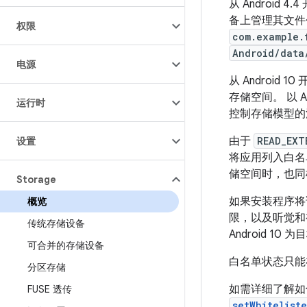
从 Androi
备上管理其文件
权限
com.example.
Android/data
电源
从 Android
存储空间。
以 
运行时
控制存储模型
由于
READ_EXT
设置
将应用列入白名
储空间时，也同
Storage
如果安装程序将
概览
限，以及听觉和视
传统存储设备
Android 
可合并的存储设备
白名单状态只能
分区存储
如需详细了解
FUSE 透传
setWhitelist