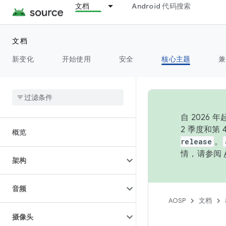
文档
Android 代码搜索
文档
新变化
开始使用
安全
核心主题
兼
自 202
2 季度和第
概览
release
。
情，请参阅
架构
音频
AOSP
文档
摄像头