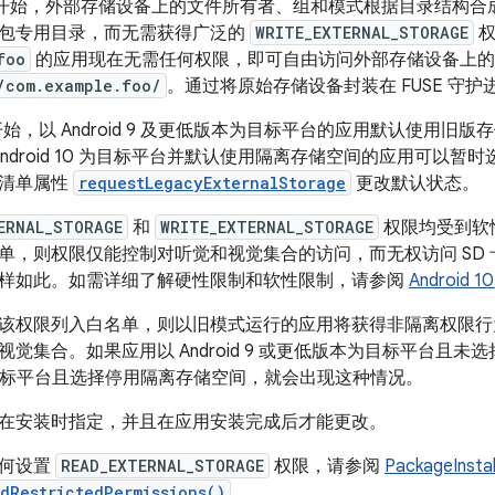
d 4.4 开始，外部存储设备上的文件所有者、组和模式根据目录结
包专用目录，而无需获得广泛的
WRITE_EXTERNAL_STORAGE
权
foo
的应用现在无需任何权限，即可自由访问外部存储设备上的
/com.example.foo/
。通过将原始存储设备封装在 FUSE 守
 10 开始，以 Android 9 及更低版本为目标平台的应用默认使
Android 10 为目标平台并默认使用隔离存储空间的应用可以
的清单属性
requestLegacyExternalStorage
更改默认状态。
ERNAL_STORAGE
和
WRITE_EXTERNAL_STORAGE
权限均受到软
单，则权限仅能控制对听觉和视觉集合的访问，而无权访问 SD
样如此。如需详细了解硬性限制和软性限制，请参阅
Androi
该权限列入白名单，则以旧模式运行的应用将获得非隔离权限行为
觉集合。如果应用以 Android 9 或更低版本为目标平台且
10 为目标平台且选择停用隔离存储空间，就会出现这种情况。
在安装时指定，并且在应用安装完成后才能更改。
如何设置
READ_EXTERNAL_STORAGE
权限，请参阅
PackageInsta
edRestrictedPermissions()
。