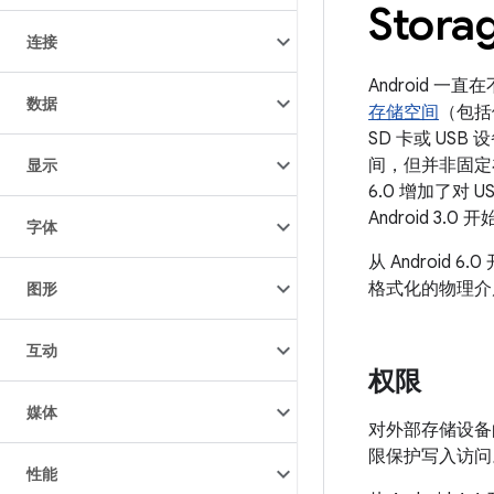
Stora
连接
Android 
数据
存储空间
（包括
SD 卡或 US
间，但并非固定在设
显示
6.0 增加了
Android 3.
字体
从 Android 6.
格式化的物理介质
图形
互动
权限
媒体
对外部存储设备的访
限保护写入访问。从
性能