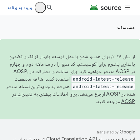
ورود به برنامه
مستندات
از سال ۲۰۲۶، برای همسو شدن با مدل توسعه پایدار ترانک و تضمین
پایداری پلتفرم برای اکوسیستم، کد منبع را در سه‌ماهه دوم و چهارم
در AOSP منتشر خواهیم کرد. برای ساخت و مشارکت در AOSP،
android-latest-release
استفاده کنید. شاخه مانیفست
android-latest-release
همیشه به جدیدترین نسخه منتشر
شده در AOSP ارجاع می‌دهد. برای اطلاعات بیشتر، به
تغییرات در
AOSP
مراجعه کنید.
این صفحه به‌وسیله
ترجمه شده است.