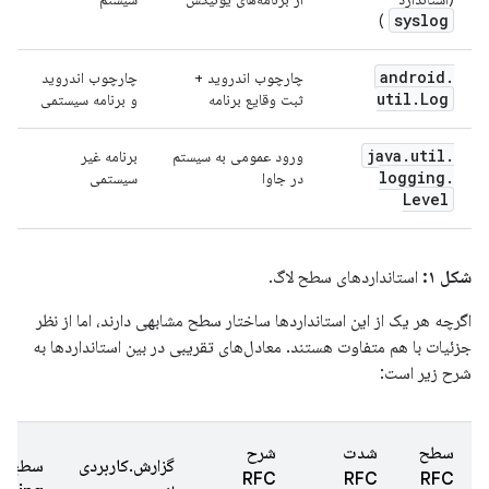
syslog
)
android
.
چارچوب اندروید +
چارچوب اندروید
util
.
Log
ثبت وقایع برنامه
و برنامه سیستمی
java
.
util
.
ورود عمومی به سیستم
برنامه غیر
logging
.
در جاوا
سیستمی
Level
شکل ۱:
استانداردهای سطح لاگ.
اگرچه هر یک از این استانداردها ساختار سطح مشابهی دارند، اما از نظر
جزئیات با هم متفاوت هستند. معادل‌های تقریبی در بین استانداردها به
شرح زیر است:
سطح
شدت
شرح
گزارش.کاربردی
سطح لا
RFC
RFC
RFC