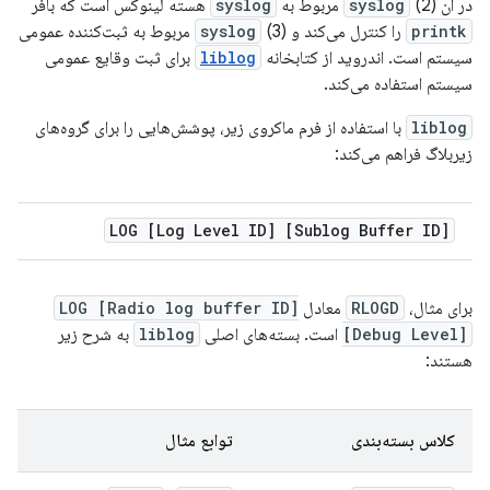
در آن
(2) مربوط به
syslog
syslog
هسته لینوکس است که بافر
printk
را کنترل می‌کند و
syslog
(3) مربوط به ثبت‌کننده عمومی
سیستم است. اندروید از کتابخانه
liblog
برای ثبت وقایع عمومی
سیستم استفاده می‌کند.
liblog
با استفاده از فرم ماکروی زیر، پوشش‌هایی را برای گروه‌های
زیربلاگ فراهم می‌کند:
[Sublog Buffer ID] LOG [Log Level ID]
برای مثال،
RLOGD
معادل
[Radio log buffer ID] LOG
[Debug Level]
است. بسته‌های اصلی
liblog
به شرح زیر
هستند:
کلاس بسته‌بندی
توابع مثال