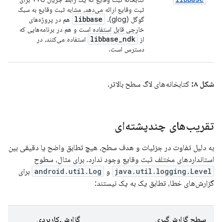
ثبت وقایع ارائه می‌دهد، مشابه ثبت وقایع به سبک
libbase
گوگل (glog).
هم در پروژه‌های
خارجی قابل استفاده است و هم در برنامه‌هایی که
libbase
_
ndk
از
استفاده می‌کنند، در
دسترس است.
شکل ۸:
کتابخانه‌های لاگ سطح بالاتر.
تقریب‌های چندپشته‌ای
به دلیل تفاوت در جزئیات و هدف سطح، هیچ تطابق واضح یا دقیقی بین
استانداردهای مختلف ثبت وقایع وجود ندارد. برای مثال، سطوح
java.util.logging.Level
و
android.util.Log
برای
گزارش‌های خطا، تطابق یک به یک نیستند:
سطح گزارش‌گیری
گزارش.کاربردی