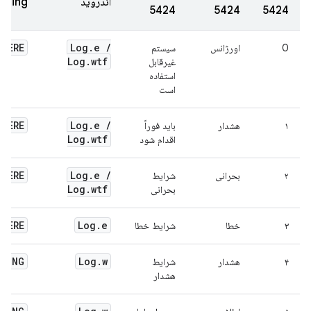
اندروید
ogging
5424
5424
5424
EVERE
Log
.
e
/
0
اورژانس
سیستم
Log
.
wtf
غیرقابل
استفاده
است
EVERE
Log
.
e
/
۱
هشدار
باید فوراً
Log
.
wtf
اقدام شود
EVERE
Log
.
e
/
۲
بحرانی
شرایط
Log
.
wtf
بحرانی
EVERE
Log
.
e
۳
خطا
شرایط خطا
RNING
Log
.
w
۴
هشدار
شرایط
هشدار