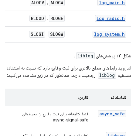
ALOGV
ALOGW
log_main.h
،
RLOGD
RLOGE
log_radio.h
،
SLOGI
SLOGW
log_system.h
،
شکل 7:
پوشش‌های
liblog
.
اندروید رابط‌های سطح بالاتری برای ثبت وقایع دارد که نسبت به استفاده
مستقیم
liblog
ارجحیت دارند، همانطور که در زیر مشاهده می‌کنید:
کتابخانه
کاربرد
async_safe
فقط کتابخانه برای ثبت وقایع از محیط‌های
async-signal-safe
libbase
کتابخانه ثبت وقایع که یک رابط جریان C++ برای