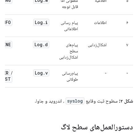
RNING
Log
.
w
۵
اطلاعیه
معمولی اما
قابل توجه
INFO
Log
.
i
۶
اطلاعات
پیام رسانی
اطلاعاتی
FINE
Log
.
d
۷
اشکال‌زدایی
پیام‌های
سطح
اشکال‌زدایی
INER
Log
.
v
-
-
پیام‌رسانی
/
INEST
طولانی
شکل ۲:
سطوح ثبت وقایع
syslog
، اندروید و جاوا.
دستورالعمل‌های سطح لاگ