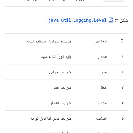
شکل ۴:
java.util.Logging.Level
.
0
اورژانس
سیستم غیرقابل استفاده است
۱
هشدار
باید فوراً اقدام شود
۲
بحرانی
شرایط بحرانی
۳
خطا
شرایط خطا
۴
هشدار
شرایط هشدار
۵
اطلاعیه
شرایط عادی اما قابل توجه