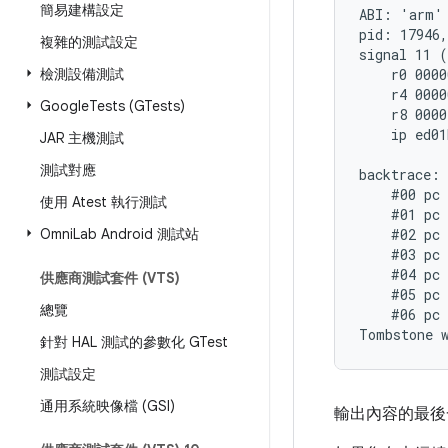
簡易建構設定
ABI: 'arm'

pid: 17946,
複雜的測試設定
signal 11 (
檢測設備測試
    r0 0000
    r4 0000
Google
Tests (GTests)
    r8 0000
    ip ed01
JAR 主機測試
測試對應
backtrace:

    #00 pc 
使用 Atest 執行測試
    #01 pc 
Omni
Lab Android 測試站
    #02 pc 
    #03 pc 
    #04 pc 
供應商測試套件 (VTS)
    #05 pc 
總覽
    #06 pc 
針對 HAL 測試的參數化 GTest
測試設定
通用系統映像檔 (GSI)
輸出內容的最後