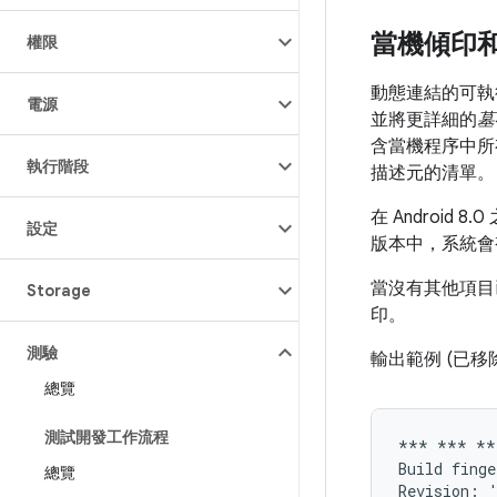
當機傾印
權限
動態連結的可執
電源
並將更詳細的
墓
含當機程序中所
執行階段
描述元的清單。
在 Android 
設定
版本中，系統
當沒有其他項目
Storage
印。
測驗
輸出範例 (已
總覽
測試開發工作流程
*** *** **
Build finge
總覽
Revision: '