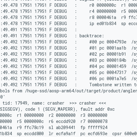
:49.478 17951 17951 F DEBUG   :     r0 0000000c  r1 0000
:49.478 17951 17951 F DEBUG   :     r4 00000000  r5 0000
:49.478 17951 17951 F DEBUG   :     r8 0000461a  r9 ffc7
:49.478 17951 17951 F DEBUG   :     ip ed01b834  sp eccd
:49.491 17951 17951 F DEBUG   :

:49.491 17951 17951 F DEBUG   : backtrace:

:49.492 17951 17951 F DEBUG   :     #00 pc 0004793e  /s
:49.492 17951 17951 F DEBUG   :     #01 pc 0001aa1b  /s
:49.492 17951 17951 F DEBUG   :     #02 pc 00001b91  /s
:49.492 17951 17951 F DEBUG   :     #03 pc 0000184b  /s
:49.492 17951 17951 F DEBUG   :     #04 pc 00001459  /s
:49.492 17951 17951 F DEBUG   :     #05 pc 00047317  /s
:49.492 17951 17951 F DEBUG   :     #06 pc 0001a7e5  /s
:49.492 17951 17951 F DEBUG   :     Tombstone written t
bols from /huge-ssd/aosp-arm64/out/target/product/angler
0'

 tid: 17949, name: crasher  >>> crasher <<<

SIGSEGV), code 1 (SEGV_MAPERR), fault addr 0xc

0000c  r1 00000000  r2 00000000  r3 00000000

00000  r5 0000000c  r6 eccdd920  r7 00000078

0461a  r9 ffc78c19  sl ab209441  fp fffff924

1b834  sp eccdd800  lr ecfa9a1f  pc ecfd693e  cpsr 600e00