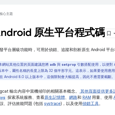
核心主題
Android 原生平台程式碼
發平台層級功能時，可用於偵錯、追蹤和剖析原生 Android 
本網站其他位置的頁面建議您將
與
引數搭配使用，以便對 A
adb
setprop
.x 以下版本中，屬性名稱的長度上限為 32 個半形字元。這表示，如果要使
 Android 8.0 以上版本中，這個限制會大幅提高，因此不應需要截斷。
ogcat 輸出內容中當機傾印的相關基本概念。
其他頁面提供更多
sys
探索系統服務、查看
原生記憶體
、
網路
和
RAM
用量、使用
誤、評估效能問題 (包括
systrace
)，以及使用
偵錯工具
。