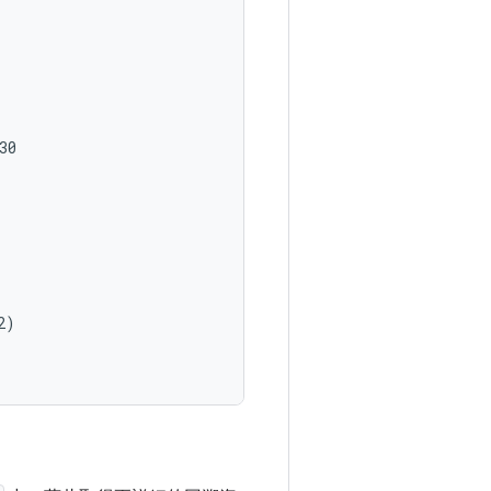
0

)
