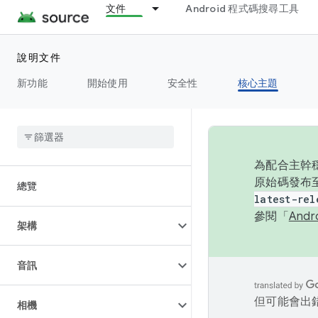
文件
Android 程式碼搜尋工具
說明文件
新功能
開始使用
安全性
核心主題
為配合主幹穩
原始碼發布至
總覽
latest-rel
參閱「
And
架構
音訊
但可能會出
相機