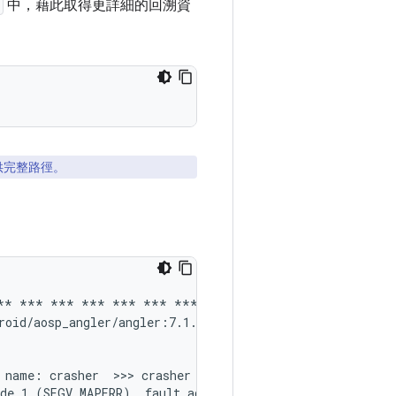
中，藉此取得更詳細的回溯資
供完整路徑。
*** *** *** *** *** *** *** *** *** *** ***

roid/aosp_angler/angler:7.1.1/NYC/enh12211018:eng/test-k
name: crasher  >>> crasher <<<

de 1 (SEGV_MAPERR), fault addr 0xc
