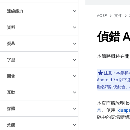
連線能力
AOSP
文件
資料
偵錯 
螢幕
本節將概述在開
字型
注意：
本節和
圖像
Android 7
斷名稱以便配合。在
互動
本頁面將說明 l
媒體
常
、使用
dump
碼中的記憶體錯
效能