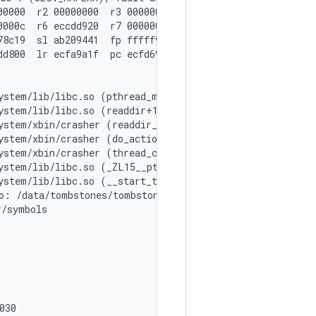
0000  r2 00000000  r3 00000000

000c  r6 eccdd920  r7 00000078

8c19  sl ab209441  fp fffff924

d800  lr ecfa9a1f  pc ecfd693e  cpsr 600e0030

ystem/lib/libc.so (pthread_mutex_lock+1)

ystem/lib/libc.so (readdir+10)

ystem/xbin/crasher (readdir_null+20)

ystem/xbin/crasher (do_action+978)

ystem/xbin/crasher (thread_callback+24)

ystem/lib/libc.so (_ZL15__pthread_startPv+22)

ystem/lib/libc.so (__start_thread+34)

o: /data/tombstones/tombstone_06

/symbols

30
