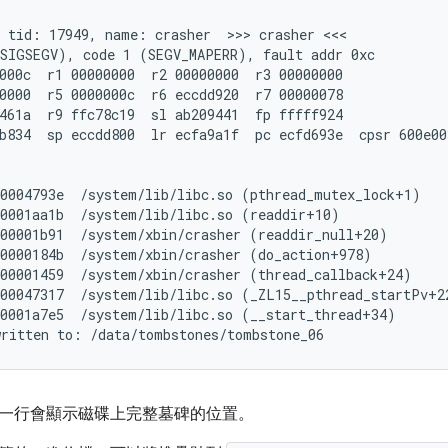
 tid: 17949, name: crasher  >>> crasher <<<

SIGSEGV), code 1 (SEGV_MAPERR), fault addr 0xc

000c  r1 00000000  r2 00000000  r3 00000000

0000  r5 0000000c  r6 eccdd920  r7 00000078

461a  r9 ffc78c19  sl ab209441  fp fffff924

b834  sp eccdd800  lr ecfa9a1f  pc ecfd693e  cpsr 600e003
0004793e  /system/lib/libc.so (pthread_mutex_lock+1)

0001aa1b  /system/lib/libc.so (readdir+10)

00001b91  /system/xbin/crasher (readdir_null+20)

0000184b  /system/xbin/crasher (do_action+978)

00001459  /system/xbin/crasher (thread_callback+24)

00047317  /system/lib/libc.so (_ZL15__pthread_startPv+22
0001a7e5  /system/lib/libc.so (__start_thread+34)

一行會顯示磁碟上完整墓碑的位置。