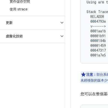
實作儲存空間
Using arm t
使用 strace
Stack Trace
  RELADDR  
  0004793e 
更新
  v------> 
  0001aa1b 
  00001b91 
虛擬化技術
  0000184b 
  00001459 
  00047317 
注意：
部分系
未經移除的版本少
您可以在整個