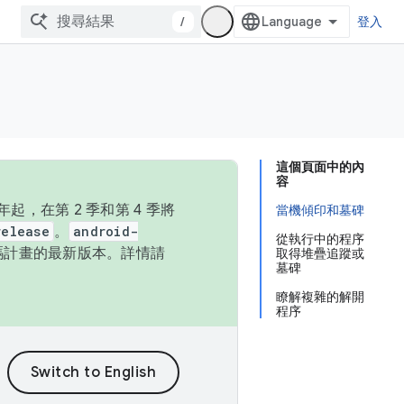
/
登入
這個頁面中的內
容
，在第 2 季和第 4 季將
當機傾印和墓碑
release
。
android-
從執行中的程序
始碼計畫的最新版本。詳情請
取得堆疊追蹤或
墓碑
瞭解複雜的解開
程序