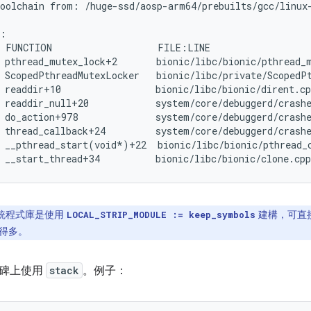
oolchain from: /huge-ssd/aosp-arm64/prebuilts/gcc/linux-
:

 FUNCTION                   FILE:LINE

 pthread_mutex_lock+2       bionic/libc/bionic/pthread_m
 ScopedPthreadMutexLocker   bionic/libc/private/ScopedPt
 readdir+10                 bionic/libc/bionic/dirent.cp
 readdir_null+20            system/core/debuggerd/crashe
 do_action+978              system/core/debuggerd/crashe
 thread_callback+24         system/core/debuggerd/crashe
 __pthread_start(void*)+22  bionic/libc/bionic/pthread_c
統程式庫是使用
建構，可直
LOCAL_STRIP_MODULE := keep_symbols
得多。
墓碑上使用
stack
。例子：