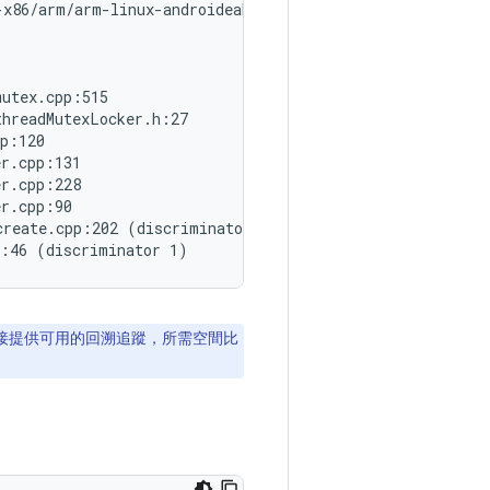
x86/arm/arm-linux-androideabi-4.9/bin/

utex.cpp:515

hreadMutexLocker.h:27

p:120

r.cpp:131

r.cpp:228

r.cpp:90

reate.cpp:202 (discriminator 1)

接提供可用的回溯追蹤，所需空間比