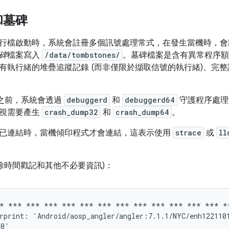
和墓碑
行檔啟動時，系統會註冊多個訊號處理常式，在發生當機時，會將基
碑
檔案寫入
/data/tombstones/
。墓碑檔案是含有異常程序額
有執行緒的堆疊追蹤記錄 (而非僅限於擷取信號的執行緒)、完
8.0 之前，系統會透過
debuggerd
和
debuggerd64
守護程序處理當機
會視需要產生
crash_dump32
和
crash_dump64
。
已連結時，當機傾印程式才會連結，這表示使用
strace
或
ll
移除時間戳記和其他不必要資訊)：
* *** *** *** *** *** *** *** *** *** *** *** *** **
rprint: 'Android/aosp_angler/angler:7.1.1/NYC/enh1221101
0'
