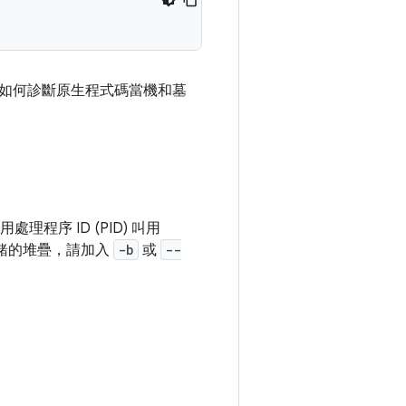
如何診斷原生程式碼當機和墓
序 ID (PID) 叫用
緒的堆疊，請加入
-b
或
--