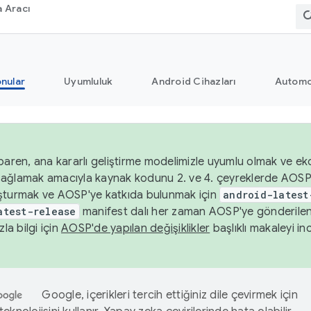
 Aracı
nular
Uyumluluk
Android Cihazları
Automo
baren, ana kararlı geliştirme modelimizle uyumlu olmak ve ek
nı sağlamak amacıyla kaynak kodunu 2. ve 4. çeyreklerde AOSP
şturmak ve AOSP'ye katkıda bulunmak için
android-latest
atest-release
manifest dalı her zaman AOSP'ye gönderile
zla bilgi için
AOSP'de yapılan değişiklikler
başlıklı makaleyi inc
Google, içerikleri tercih ettiğiniz dile çevirmek için