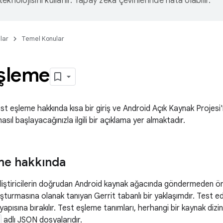
eknolojisini kullanır. Yapay zeka çevirilerinde hata olabilir.
lar
Temel Konular
eşleme
t eşleme hakkında kısa bir giriş ve Android Açık Kaynak Projesi
sıl başlayacağınızla ilgili bir açıklama yer almaktadır.
me hakkında
liştiricilerin doğrudan Android kaynak ağacında göndermeden
uşturmasına olanak tanıyan Gerrit tabanlı bir yaklaşımdır. Test edil
yapısına bırakılır. Test eşleme tanımları, herhangi bir kaynak dizi
adlı JSON dosyalarıdır.