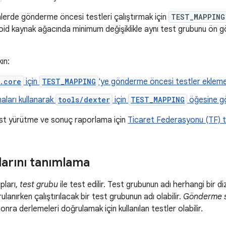
dizinlerde gönderme öncesi testleri çalıştırmak için
TEST_MAPPING
roid kaynak ağacında minimum değişiklikle aynı test grubunu ön 
ın:
.core
için
TEST_MAPPING
'ye gönderme öncesi testler eklem
aları kullanarak
tools/dexter
için
TEST_MAPPING
öğesine g
st yürütme ve sonuç raporlama için
Ticaret Federasyonu (TF) t
larını tanımlama
pları,
test grubu
ile test edilir. Test grubunun adı herhangi bir di
rulanırken çalıştırılacak bir test grubunun adı olabilir.
Gönderme s
 sonra derlemeleri doğrulamak için kullanılan testler olabilir.