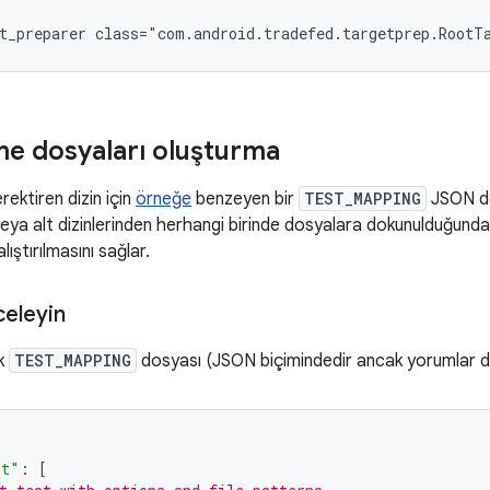
me dosyaları oluşturma
ektiren dizin için
örneğe
benzeyen bir
TEST_MAPPING
JSON dos
veya alt dizinlerinden herhangi birinde dosyalara dokunulduğund
lıştırılmasını sağlar.
celeyin
ek
TEST_MAPPING
dosyası (JSON biçimindedir ancak yorumlar des
it"
:
[