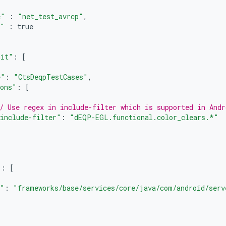
e"
:
"net_test_avrcp"
,
t"
:
true
mit"
:
[
e"
:
"CtsDeqpTestCases"
,
ions"
:
[
/ Use regex in include-filter which is supported in Andr
include-filter"
:
"dEQP-EGL.functional.color_clears.*"
"
:
[
h"
:
"frameworks/base/services/core/java/com/android/serv