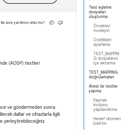
Test eşleme
dosyaları
oluşturma
Bu size yardımcı oldu mu?
Örnekleri
inceleyin
Özellikleri
ayarlama
TEST_MAPPIN
G dosyalarını
'nde (AOSP) testleri
içe aktarma
TEST_MAPPING
doğrulamaları
Atest ile testler
yapma
Kaynak
kodunu
 önce ve göndermeden sonra
yapılandırma
ecek dallar ve cihazlarla ilgili
Hedef dizinleri
ne yerleştirebileceğiniz
belirtin