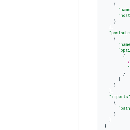
{
"nam
"hos
}
],
"postsub
{
"nam
"opt
{
/
"
}
]
}
],
"imports
{
"pat
}
]
}