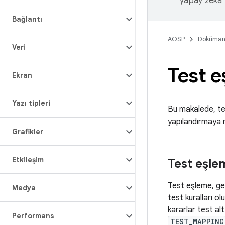
yapay zeka t
Bağlantı
AOSP
Doküman
Veri
Test 
Ekran
Yazı tipleri
Bu makalede, tes
yapılandırmaya na
Grafikler
Etkileşim
Test eşle
Test eşleme, ge
Medya
test kuralları ol
kararlar test alt
Performans
TEST_MAPPING