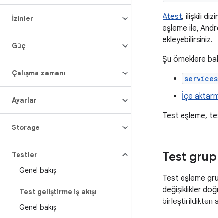
Atest
, ilişkili 
İzinler
eşleme ile, And
ekleyebilirsiniz.
Güç
Şu örneklere bak
Çalışma zamanı
services
İçe aktarm
Ayarlar
Test eşleme, te
Storage
Test grup
Testler
Genel bakış
Test eşleme gru
değişiklikler doğ
Test geliştirme iş akışı
birleştirildikten
Genel bakış