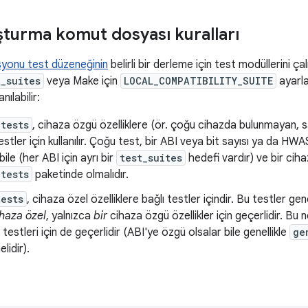
şturma komut dosyası kuralları
yonu test düzeneğinin
belirli bir derleme için test modüllerini ç
t_suites
veya Make için
LOCAL_COMPATIBILITY_SUITE
ayarla
nılabilir:
tests
, cihaza özgü özelliklere (ör. çoğu cihazda bulunmayan, 
stler için kullanılır. Çoğu test, bir ABI veya bit sayısı ya da HWA
ile (her ABI için ayrı bir
test_suites
hedefi vardır) ve bir cih
tests
paketinde olmalıdır.
ests
, cihaza özel özelliklere bağlı testler içindir. Bu testler gen
haza özel
, yalnızca
bir
cihaza özgü özellikler için geçerlidir. Bu n
testleri için de geçerlidir (ABI'ye özgü olsalar bile genellikle
ge
lidir).