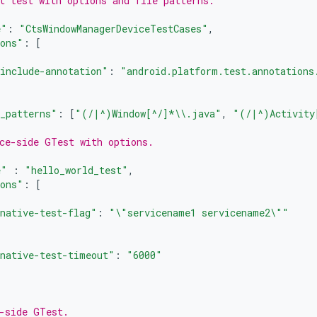
t test with options and file patterns.
e"
:
"CtsWindowManagerDeviceTestCases"
,
ions"
:
[
include-annotation"
:
"android.platform.test.annotations
_patterns"
:
[
"(/|^)Window[^/]*
\\
.java"
,
"(/|^)Activity
ce-side GTest with options.
e"
:
"hello_world_test"
,
ions"
:
[
native-test-flag"
:
"
\"
servicename1 servicename2
\"
"
native-test-timeout"
:
"6000"
-side GTest.