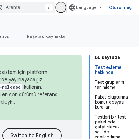
/
Oturum aç
tive
Başvuru Kaynakları
Bu sayfada
Test eşleme
osistem için platform
hakkında
'de yayınlayacağız.
Test gruplarını
-release
kullanın.
tanımlama
n en son sürümü referans
Paket oluşturma
eleyin.
komut dosyası
kuralları
Testleri bir test
paketinde
çalıştırılacak
şekilde
yapılandırma