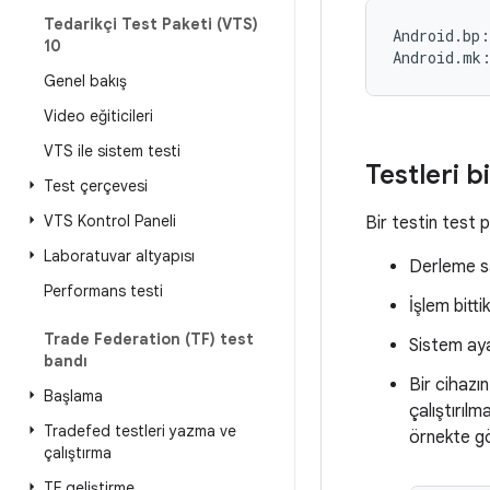
Tedarikçi Test Paketi (VTS)
Android
.
bp
:
10
Android
.
mk
Genel bakış
Video eğiticileri
VTS ile sistem testi
Testleri b
Test çerçevesi
VTS Kontrol Paneli
Bir testin test p
Laboratuvar altyapısı
Derleme sa
Performans testi
İşlem bitti
Trade Federation (TF) test
Sistem ayar
bandı
Bir cihazı
Başlama
çalıştırıl
Tradefed testleri yazma ve
örnekte gö
çalıştırma
TF geliştirme