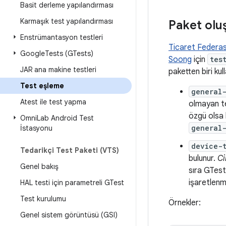
Basit derleme yapılandırması
Karmaşık test yapılandırması
Paket olu
Enstrümantasyon testleri
Ticaret Federas
Google
Tests (GTests)
Soong
için
tes
JAR ana makine testleri
paketten biri kulla
Test eşleme
general-
Atest ile test yapma
olmayan te
özgü olsa b
Omni
Lab Android Test
general-
İstasyonu
device-t
Tedarikçi Test Paketi (VTS)
bulunur.
Ci
Genel bakış
sıra GTest 
işaretlenme
HAL testi için parametreli GTest
Test kurulumu
Örnekler:
Genel sistem görüntüsü (GSI)