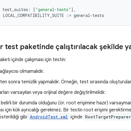
test_suites
:
[
"general-tests"
]
,
:
LOCAL_COMPATIBILITY_SUITE
:=
general
-
tests
ir test paketinde çalıştırılacak şekilde 
aketi içinde çalışması için testin:
ğlayıcısı olmamalıdır.
kten sonra temizlik yapmalıdır. Örneğin, test sırasında oluşturulan
ları varsayılan veya orijinal değere değiştirilmelidir.
n belirli bir durumda olduğunu (ör. root erişimine hazır) varsayma
ması için kök ayrıcalığı gerekmez. Bir testin root erişimi gerektir
sterildiği gibi
AndroidTest.xml
içinde
RootTargetPreparer