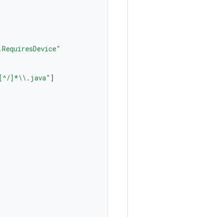
.RequiresDevice"
[^/]*
\\
.java"
]