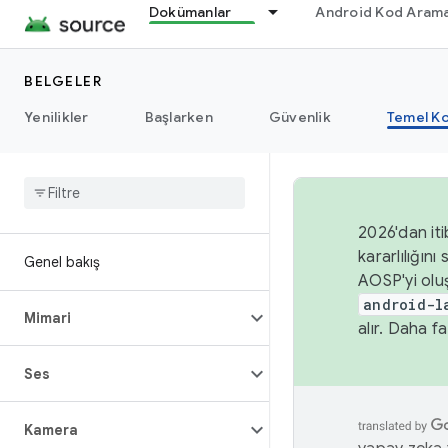
Dokümanlar
Android Kod Arama
BELGELER
Yenilikler
Başlarken
Güvenlik
Temel Ko
2026'dan iti
kararlılığı
Genel bakış
AOSP'yi olu
android-l
Mimari
alır. Daha fa
Ses
Kamera