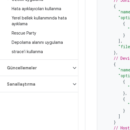
// JUni
{
Hata ayıklayıcıları kullanma
"nam
"opt
Yerel bellek kullanımında hata
{
ayıklama
"
Rescue Party
}
],
Depolama alanını uygulama
"file
strace'i kullanma
},
// Devi
{
Güncellemeler
"nam
"opt
{
Sanallaştırma
"
},
{
"
}
]
}
// Host