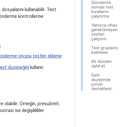
Gönderme
sonrası test
dosyalarını kullanabilir. Test
kurallarını
gönderme kontrollerine
çalıştırma
Yalnızca cihaz
gerektirmeyen
testleri
çalıştırın
e
Test gruplarını
belirleme
önderme öncesi testler ekleme
Alt dizinleri
dahil et
est düzeneğini
kullanır.
Satır
düzeyinde
yorum
desteklenir.
ze olabilir. Örneğin,
presubmit
,
onrası
ise değişiklikler