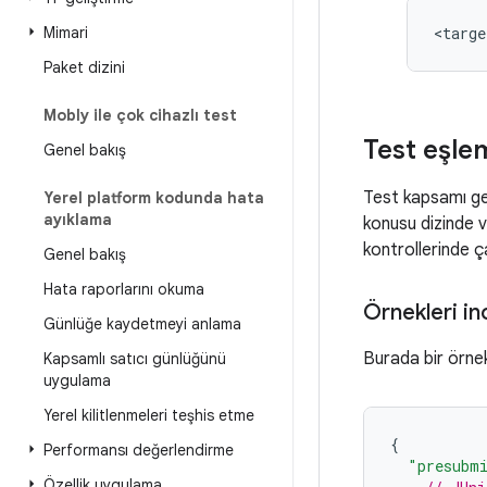
Mimari
Paket dizini
Mobly ile çok cihazlı test
Test eşle
Genel bakış
Test kapsamı ger
Yerel platform kodunda hata
ayıklama
konusu dizinde 
kontrollerinde ça
Genel bakış
Hata raporlarını okuma
Örnekleri in
Günlüğe kaydetmeyi anlama
Burada bir örn
Kapsamlı satıcı günlüğünü
uygulama
Yerel kilitlenmeleri teşhis etme
{
Performansı değerlendirme
"presubm
Özellik uygulama