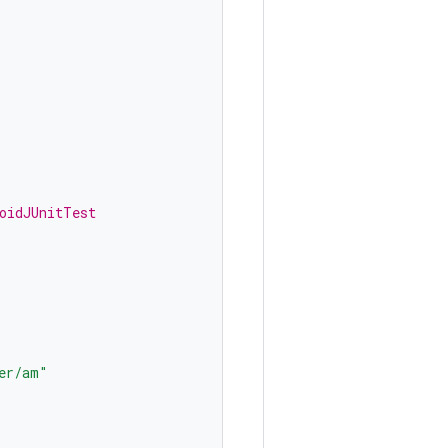
oidJUnitTest
er/am"