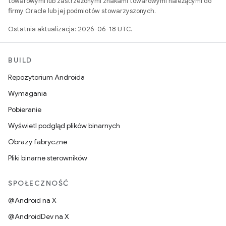
towarowymi lub zastrzeżonymi znakami towarowymi należącymi do
firmy Oracle lub jej podmiotów stowarzyszonych.
Ostatnia aktualizacja: 2026-06-18 UTC.
BUILD
Repozytorium Androida
Wymagania
Pobieranie
Wyświetl podgląd plików binarnych
Obrazy fabryczne
Pliki binarne sterowników
SPOŁECZNOŚĆ
@Android na X
@AndroidDev na X