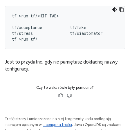
tf
>run
tf/<HIT
TAB>

tf/acceptance
tf/fake
t
tf/stress
tf/uiautomator
tf
>run
Jest to przydatne, gdy nie pamiętasz dokładnej nazwy
konfiguracji.
Czy te wskazówki były pomocne?
Treść strony i umieszczone na niej fragmenty kodu podlegają
licencjom opisanym w
Licencji na treści
. Java i OpenJDK są znakami