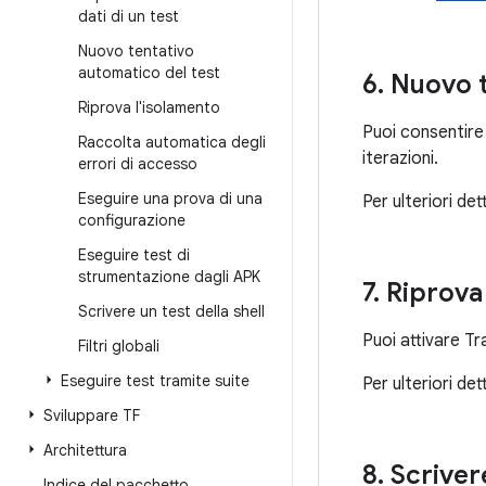
dati di un test
Nuovo tentativo
automatico del test
6
.
Nuovo t
Riprova l'isolamento
Puoi consentire 
Raccolta automatica degli
iterazioni.
errori di accesso
Eseguire una prova di una
Per ulteriori de
configurazione
Eseguire test di
strumentazione dagli APK
7
.
Riprova 
Scrivere un test della shell
Puoi attivare Tr
Filtri globali
Eseguire test tramite suite
Per ulteriori de
Sviluppare TF
Architettura
8
.
Scrivere
Indice del pacchetto