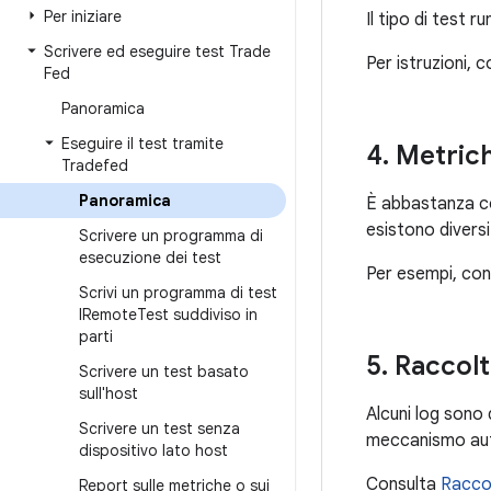
Per iniziare
Il tipo di test 
Scrivere ed eseguire test Trade
Per istruzioni, c
Fed
Panoramica
Eseguire il test tramite
4
.
Metrich
Tradefed
Panoramica
È abbastanza com
esistono divers
Scrivere un programma di
esecuzione dei test
Per esempi, co
Scrivi un programma di test
IRemote
Test suddiviso in
parti
5
.
Raccolt
Scrivere un test basato
sull'host
Alcuni log sono
Scrivere un test senza
meccanismo auto
dispositivo lato host
Consulta
Raccol
Report sulle metriche o sui