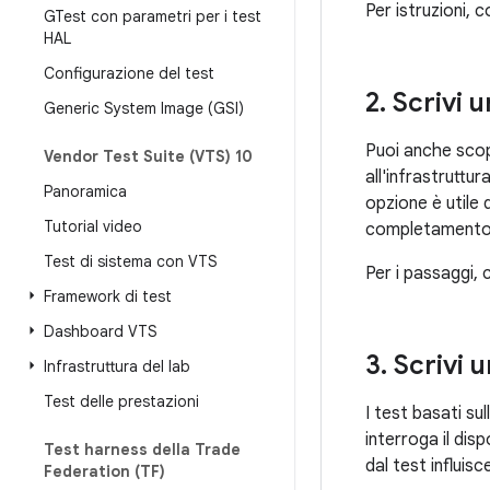
Per istruzioni, c
GTest con parametri per i test
HAL
Configurazione del test
2
.
Scrivi u
Generic System Image (GSI)
Puoi anche scop
Vendor Test Suite (VTS) 10
all'infrastruttu
Panoramica
opzione è utile 
Tutorial video
completamento
Test di sistema con VTS
Per i passaggi,
Framework di test
Dashboard VTS
3
.
Scrivi u
Infrastruttura del lab
Test delle prestazioni
I test basati su
interroga il dis
Test harness della Trade
dal test influisc
Federation (TF)