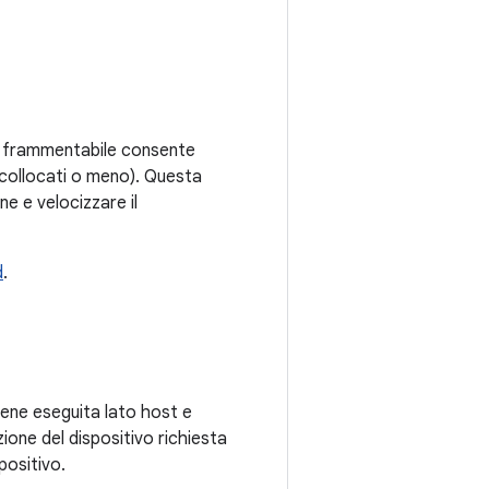
er frammentabile consente
i (collocati o meno). Questa
ne e velocizzare il
d
.
viene eseguita lato host e
zione del dispositivo richiesta
positivo.