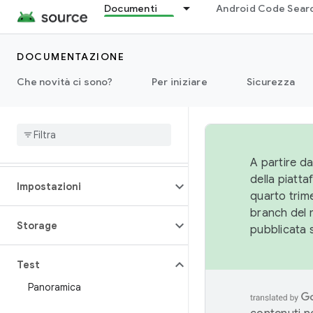
Documenti
Android Code Sear
Rendimento
DOCUMENTAZIONE
Autorizzazioni
Che novità ci sono?
Per iniziare
Sicurezza
Alimentazione
Runtime
A partire da
della piatt
Impostazioni
quarto trime
branch del 
Storage
pubblicata 
Test
Panoramica