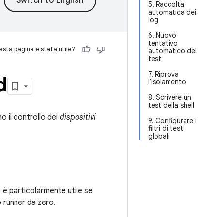
5. Raccolta
automatica dei
log
6. Nuovo
tentativo
sta pagina è stata utile?
automatico del
test
7. Riprova
d
l'isolamento
8. Scrivere un
test della shell
 il controllo dei
dispositivi
9. Configurare i
filtri di test
globali
ò è particolarmente utile se
o runner da zero.