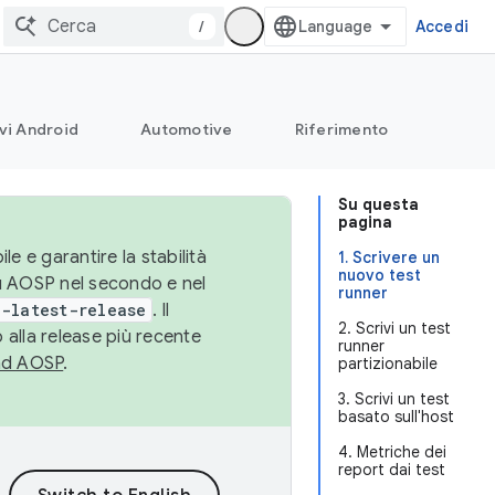
/
Accedi
vi Android
Automotive
Riferimento
Su questa
pagina
le e garantire la stabilità
1. Scrivere un
nuovo test
su AOSP nel secondo e nel
runner
-latest-release
. Il
2. Scrivi un test
 alla release più recente
runner
ad AOSP
.
partizionabile
3. Scrivi un test
basato sull'host
4. Metriche dei
report dai test