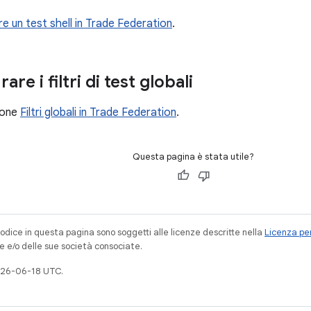
re un test shell in Trade Federation
.
re i filtri di test globali
ione
Filtri globali in Trade Federation
.
Questa pagina è stata utile?
codice in questa pagina sono soggetti alle licenze descritte nella
Licenza per
e e/o delle sue società consociate.
026-06-18 UTC.