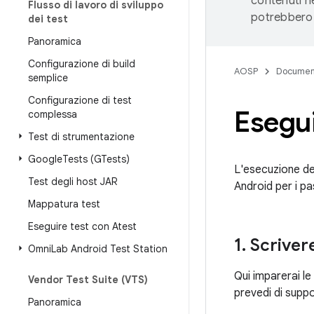
contenuti ne
Flusso di lavoro di sviluppo
potrebbero 
dei test
Panoramica
Configurazione di build
AOSP
Documen
semplice
Configurazione di test
Esegui
complessa
Test di strumentazione
Google
Tests (GTests)
L'esecuzione de
Test degli host JAR
Android per i pa
Mappatura test
Eseguire test con Atest
1
.
Scrivere
Omni
Lab Android Test Station
Qui imparerai le
Vendor Test Suite (VTS)
prevedi di suppo
Panoramica