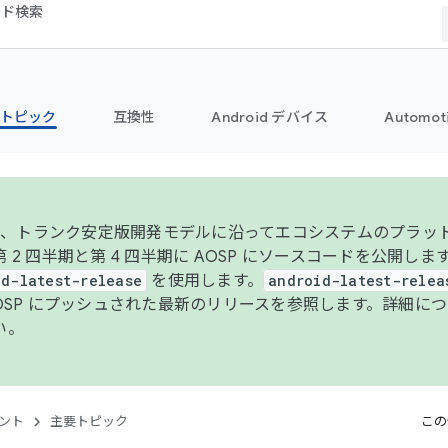
コード検索
トピック
互換性
Android デバイス
Automot
年より、トランク安定版開発モデルに沿ってエコシステムのプラ
 2 四半期と第 4 四半期に AOSP にソースコードを公開しま
id-latest-release
を使用します。
android-latest-relea
AOSP にプッシュされた最新のリリースを参照します。詳細に
い。
ント
主要トピック
この