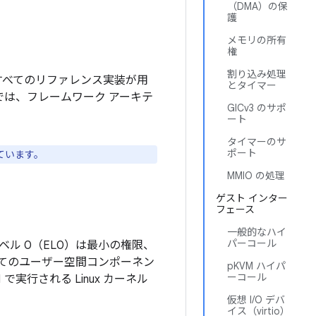
（DMA）の保
護
メモリの所有
権
割り込み処理
ントすべてのリファレンス実装が用
とタイマー
では、フレームワーク アーキテ
GICv3 のサポ
ート
タイマーのサ
ポート
ています。
MMIO の処理
ゲスト インター
フェース
一般的なハイ
パーコール
ベル 0（EL0）は最小の権限、
すべてのユーザー空間コンポーネン
pKVM ハイパ
ーコール
で実行される Linux カーネル
仮想 I/O デバ
イス（virtio）