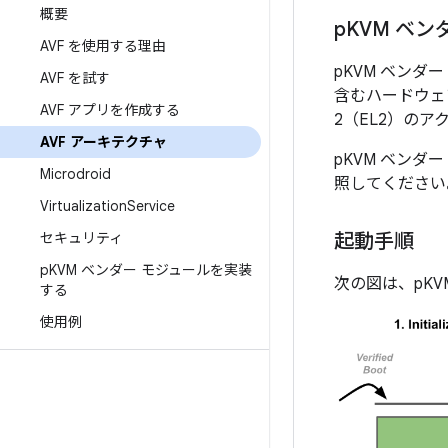
概要
p
KVM ベン
AVF を使用する理由
pKVM ベン
AVF を試す
含むハードウェ
AVF アプリを作成する
2（EL2）の
AVF アーキテクチャ
pKVM ベン
Microdroid
照してください
Virtualization
Service
セキュリティ
起動手順
p
KVM ベンダー モジュールを実装
次の図は、pK
する
使用例