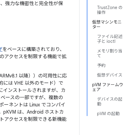
できる、強力な機密性と完全性が保
TrustZone の
操作
仮想マシンモニ
ター
ファイル記述
子と ioctl
ザ
をベースに構築されており、
メモリ割り当
て
のアクセスを制限する機能で拡
予約
仮想デバイス
VHE）（ARMv8.1 以降））の可用性に応
は VHE 以外のモード）で
pVM ファームウ
ェア
 にインストールされますが、カ
 コードベースの一部ですが、複数の
デバイスの起
動
ネントは Linux でコンパイ
M は、Android ホストカ
pVM の起動
トアクセスを制限できる新機能