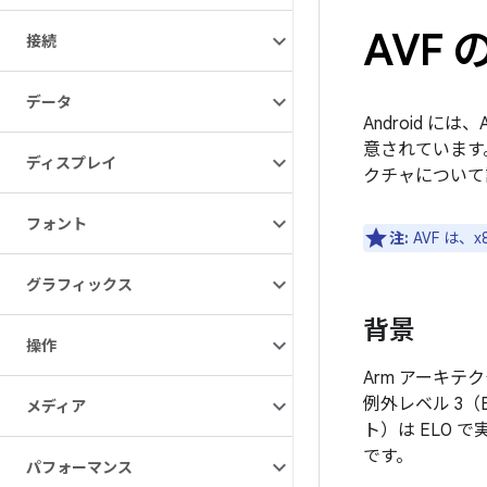
AVF
接続
データ
Android 
意されています
ディスプレイ
クチャについて
フォント
注:
AVF は
グラフィックス
背景
操作
Arm アーキテ
例外レベル 3（
メディア
ト）は EL0 で
です。
パフォーマンス