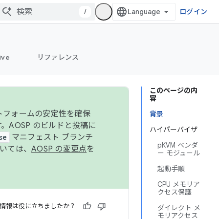
/
ログイン
ive
リファレンス
このページの内
容
ットフォームの安定性を確保
背景
す。AOSP のビルドと投稿に
ハイパーバイザ
se
マニフェスト ブランチ
pKVM ベンダ
ついては、
AOSP の変更点
を
ー モジュール
起動手順
CPU メモリア
クセス保護
情報は役に立ちましたか？
ダイレクト メ
モリアクセス