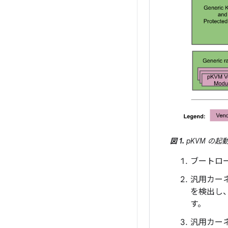
図 1.
pKVM の起
ブートロー
汎用カーネ
を検出し、
す。
汎用カー