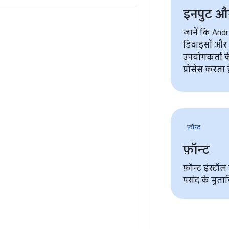
इनपुट और
जानें कि And
डिवाइसों और स
उपयोगकर्ता क
प्रोसेस करता ह
फ़ॉन्ट
फ़ॉन्ट
फ़ॉन्ट इंस्टॉल
पसंद के मुता