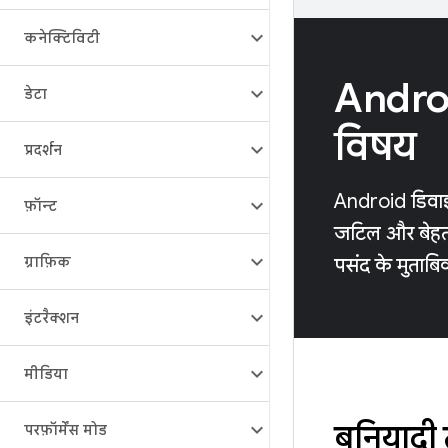
कनेक्टिविटी
Androi
डेटा
विषय
प्रदर्शन
Android डिवाइस
फ़ॉन्ट
जटिल और बेहत
ग्राफ़िक
पसंद के मुताबिक 
इंटरैक्शन
मीडिया
बुनियादी
परफ़ॉर्मेंस मोड