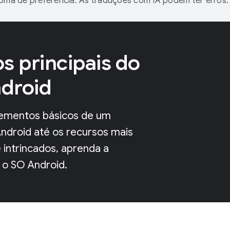
ioma de preferência. As traduções com IA podem ter erros.
s principais do
droid
ementos básicos de um
Android até os recursos mais
 intrincados, aprenda a
 o SO Android.