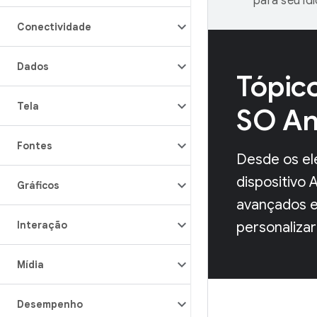
para seu id
Conectividade
Dados
Tópico
Tela
SO An
Fontes
Desde os el
dispositivo 
Gráficos
avançados e
Interação
personalizar
Mídia
Desempenho