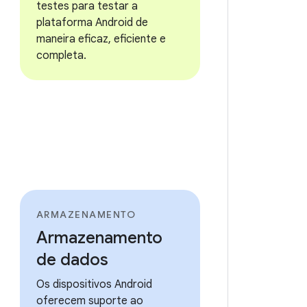
testes para testar a
plataforma Android de
maneira eficaz, eficiente e
completa.
ARMAZENAMENTO
Armazenamento
de dados
Os dispositivos Android
oferecem suporte ao