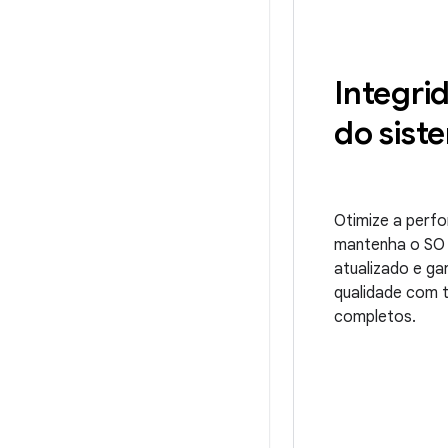
Integri
do sist
Otimize a perf
mantenha o SO 
atualizado e ga
qualidade com 
completos.