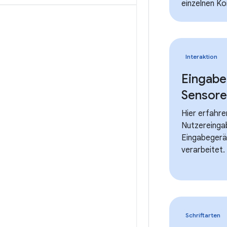
einzelnen K
Interaktion
Eingabe
Sensor
Hier erfahre
Nutzereinga
Eingabegerä
verarbeitet.
Schriftarten