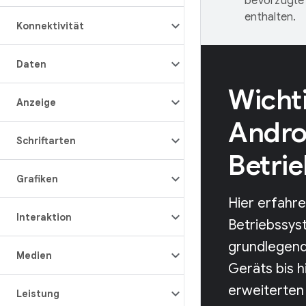
bevorzugte 
enthalten.
Konnektivität
Daten
Wicht
Anzeige
Andro
Schriftarten
Betri
Grafiken
Hier erfahre
Interaktion
Betriebssys
grundlegend
Medien
Geräts bis h
erweiterten
Leistung