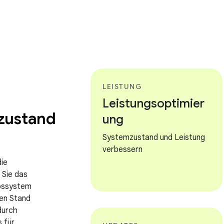
LEISTUNG
Leistungsoptimier
zustand
ung
Systemzustand und Leistung
verbessern
die
 Sie das
bssystem
en Stand
durch
s für