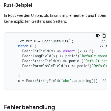
Rust-Beispiel
In Rust werden Unions als Enums implementiert und haben
keine expliziten Getters und Setters.
let
mut
u
=
Foo
::
Default
();
//
de
match
u
{
//
ta
Foo
::
IntField
(
x
)
=
>
assert
!
(
x
==
0
);
Foo
::
LongField
(
x
)
=
>
panic
!
(
"Default constr
Foo
::
StringField
(
x
)
=
>
panic
!
(
"Default cons
Foo
::
ParcelableField
(
x
)
=
>
panic
!
(
"Default 
...
}
u
=
Foo
::
StringField
(
"abc"
.
to_string
());
//
s
Fehlerbehandlung