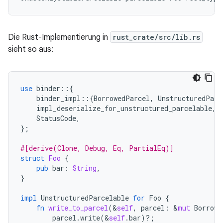
Die Rust-Implementierung in
rust_crate/src/lib.rs
sieht so aus:
use
binder
::{
binder_impl
::{
BorrowedParcel
,
UnstructuredParc
impl_deserialize_for_unstructured_parcelable
,
StatusCode
,
};
#[derive(Clone, Debug, Eq, PartialEq)]
struct
Foo
{
pub
bar
:
String
,
}
impl
UnstructuredParcelable
for
Foo
{
fn
write_to_parcel
(
&
self
,
parcel
:
&
mut
Borrowe
parcel
.
write
(
&
self
.
bar
)
?
;