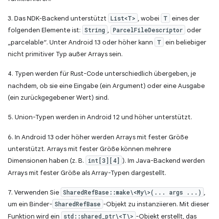
3. Das NDK-Backend unterstützt
List<T>
, wobei
T
eines der
folgenden Elemente ist:
String
,
ParcelFileDescriptor
oder
„parcelable“. Unter Android 13 oder höher kann
T
ein beliebiger
nicht primitiver Typ außer Arrays sein.
4. Typen werden für Rust-Code unterschiedlich übergeben, je
nachdem, ob sie eine Eingabe (ein Argument) oder eine Ausgabe
(ein zurückgegebener Wert) sind.
5. Union-Typen werden in Android 12 und höher unterstützt.
6. In Android 13 oder höher werden Arrays mit fester Größe
unterstützt. Arrays mit fester Größe können mehrere
Dimensionen haben (z. B.
int[3][4]
). Im Java-Backend werden
Arrays mit fester Größe als Array-Typen dargestellt.
7. Verwenden Sie
SharedRefBase::make\<My\>(... args ...)
,
um ein Binder-
SharedRefBase
-Objekt zu instanziieren. Mit dieser
Funktion wird ein
std::shared_ptr\<T\>
-Objekt erstellt, das