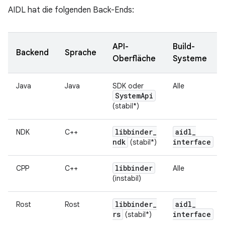
AIDL hat die folgenden Back-Ends:
API-
Build-
Backend
Sprache
Oberfläche
Systeme
Java
Java
SDK oder
Alle
System
Api
(stabil*)
libbinder
_
aidl
_
NDK
C++
ndk
interface
(stabil*)
libbinder
CPP
C++
Alle
(instabil)
libbinder
_
aidl
_
Rost
Rost
rs
interface
(stabil*)