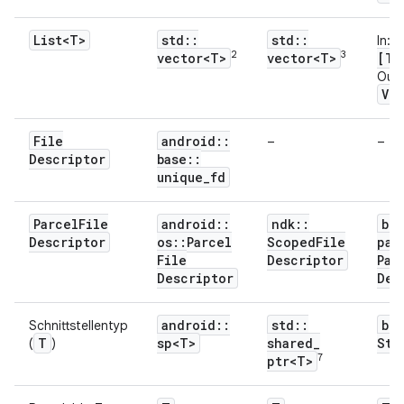
List<T>
std
::
std
::
In:
2
3
vector<T>
vector<T>
[T]
Out:
Ve
File
android
::
–
–
Descriptor
base
::
unique
_
fd
Parcel
File
android
::
ndk
::
bi
Descriptor
os
::
Parcel
Scoped
File
par
File
Descriptor
Par
Descriptor
Des
android
::
std
::
bi
Schnittstellentyp
T
sp<T>
shared
_
Str
(
)
7
ptr<T>