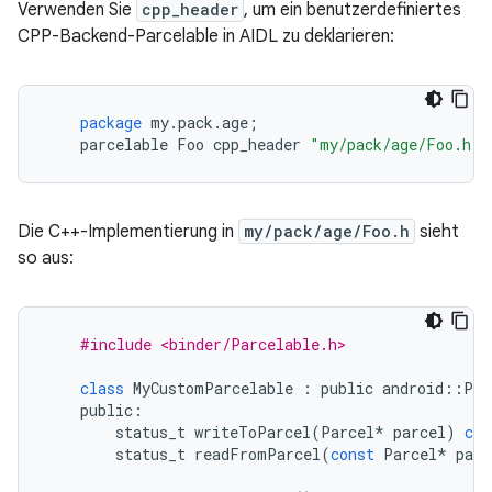
Verwenden Sie
cpp_header
, um ein benutzerdefiniertes
CPP-Backend-Parcelable in AIDL zu deklarieren:
package
my
.
pack
.
age
;
parcelable
Foo
cpp_header
"my/pack/age/Foo.h"
;
Die C++-Implementierung in
my/pack/age/Foo.h
sieht
so aus:
#include <binder/Parcelable.h>
class
MyCustomParcelable
:
public
android
::
Par
public
:
status_t
writeToParcel
(
Parcel
*
parcel
)
con
status_t
readFromParcel
(
const
Parcel
*
parc