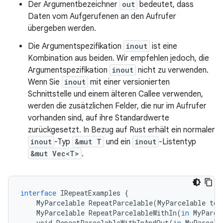
Der Argumentbezeichner
out
bedeutet, dass
Daten vom Aufgerufenen an den Aufrufer
übergeben werden.
Die Argumentspezifikation
inout
ist eine
Kombination aus beiden. Wir empfehlen jedoch, die
Argumentspezifikation
inout
nicht zu verwenden.
Wenn Sie
inout
mit einer versionierten
Schnittstelle und einem älteren Callee verwenden,
werden die zusätzlichen Felder, die nur im Aufrufer
vorhanden sind, auf ihre Standardwerte
zurückgesetzt. In Bezug auf Rust erhält ein normaler
inout
-Typ
&mut T
und ein
inout
-Listentyp
&mut Vec<T>
.
interface
IRepeatExamples
{
MyParcelable
RepeatParcelable
(
MyParcelable
tok
MyParcelable
RepeatParcelableWithIn
(
in
MyParce
void
RepeatParcelableWithInAndOut
(
in
MyParcela