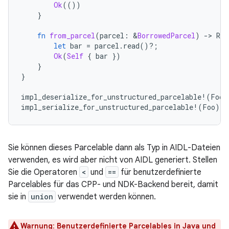
Ok
(())
}
fn
from_parcel
(
parcel
:
&
BorrowedParcel
)
-
>
Res
let
bar
=
parcel
.
read
()
?
;
Ok
(
Self
{
bar
})
}
}
impl_deserialize_for_unstructured_parcelable
!
(
Foo
)
impl_serialize_for_unstructured_parcelable
!
(
Foo
);
Sie können dieses Parcelable dann als Typ in AIDL-Dateien
verwenden, es wird aber nicht von AIDL generiert. Stellen
Sie die Operatoren
<
und
==
für benutzerdefinierte
Parcelables für das CPP- und NDK-Backend bereit, damit
sie in
union
verwendet werden können.
Warnung
:
Benutzerdefinierte Parcelables in Java und