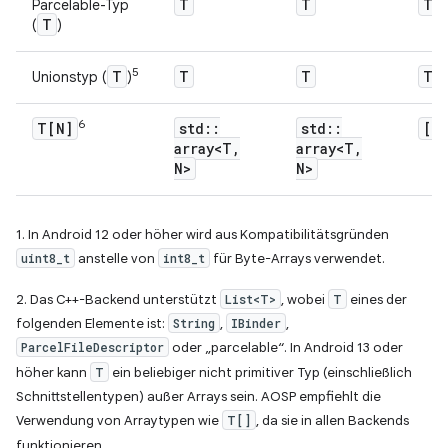
T
T
T
Parcelable-Typ
T
(
)
5
T
T
T
T
Unionstyp (
)
6
T[N]
std
::
std
::
[T
array<T
,
array<T
,
N>
N>
1. In Android 12 oder höher wird aus Kompatibilitätsgründen
uint8_t
anstelle von
int8_t
für Byte-Arrays verwendet.
2. Das C++-Backend unterstützt
List<T>
, wobei
T
eines der
folgenden Elemente ist:
String
,
IBinder
,
ParcelFileDescriptor
oder „parcelable“. In Android 13 oder
höher kann
T
ein beliebiger nicht primitiver Typ (einschließlich
Schnittstellentypen) außer Arrays sein. AOSP empfiehlt die
Verwendung von Arraytypen wie
T[]
, da sie in allen Backends
funktionieren.