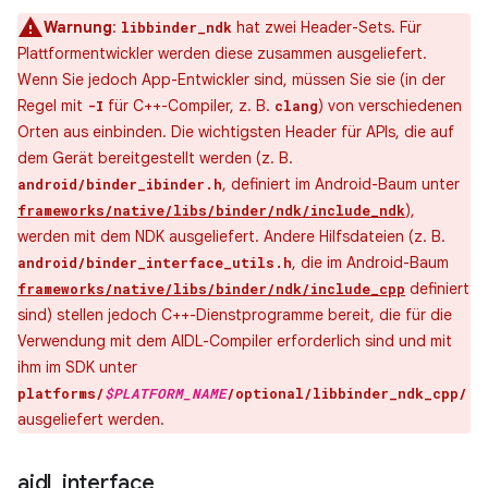
Warnung
:
hat zwei Header-Sets. Für
libbinder_ndk
Plattformentwickler werden diese zusammen ausgeliefert.
Wenn Sie jedoch App-Entwickler sind, müssen Sie sie (in der
Regel mit
für C++-Compiler, z. B.
) von verschiedenen
-I
clang
Orten aus einbinden. Die wichtigsten Header für APIs, die auf
dem Gerät bereitgestellt werden (z. B.
, definiert im Android-Baum unter
android/binder_ibinder.h
),
frameworks/native/libs/binder/ndk/include_ndk
werden mit dem NDK ausgeliefert. Andere Hilfsdateien (z. B.
, die im Android-Baum
android/binder_interface_utils.h
definiert
frameworks/native/libs/binder/ndk/include_cpp
sind) stellen jedoch C++-Dienstprogramme bereit, die für die
Verwendung mit dem AIDL-Compiler erforderlich sind und mit
ihm im SDK unter
platforms/
$PLATFORM_NAME
/optional/libbinder_ndk_cpp/
ausgeliefert werden.
aidl
_
interface