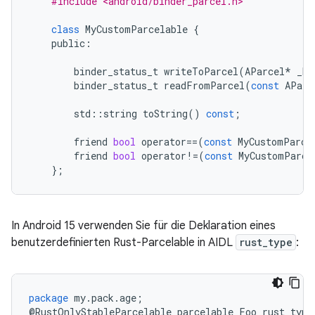
#include <android/binder_parcel.h>
class
MyCustomParcelable
{
public
:
binder_status_t
writeToParcel
(
AParcel
*
_No
binder_status_t
readFromParcel
(
const
AParc
std
::
string
toString
()
const
;
friend
bool
operator
==
(
const
MyCustomParce
friend
bool
operator
!=
(
const
MyCustomParce
};
In Android 15 verwenden Sie für die Deklaration eines
benutzerdefinierten Rust-Parcelable in AIDL
rust_type
:
package
my
.
pack
.
age
;
@
RustOnlyStableParcelable
parcelable
Foo
rust_type