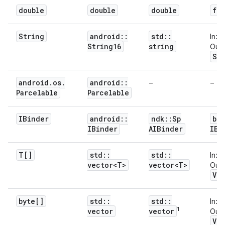
double
double
double
f64
String
android
::
std
::
In:
String16
string
Out:
St
android
.
os
.
android
::
–
–
Parcelable
Parcelable
IBinder
android
::
ndk
::
Sp
bi
IBinder
AIBinder
IBi
T[]
std
::
std
::
In:
vector<T>
vector<T>
Out:
Ve
byte[]
std
::
std
::
In:
1
vector
vector
Out:
Vec