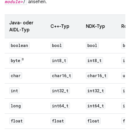
module>
/
ansehen.
Java- oder
C++-Typ
NDK-Typ
Ros
AIDL-Typ
boolean
bool
bool
bo
8
byte
int8
_
t
int8
_
t
i8
char
char16
_
t
char16
_
t
u16
int
int32
_
t
int32
_
t
i32
long
int64
_
t
int64
_
t
i64
float
float
float
f32