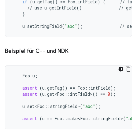
if
(
u
.
getTag
()
==
Foo
.
intField
)
{
//
tag
//
use
u
.
getIntField
()
//
gett
}
u
.
setStringField
(
"abc"
);
//
sett
Beispiel für C++ und NDK
Foo
u
;
assert
(
u
.
getTag
()
==
Foo
::
intField
);
assert
(
u
.
get<Foo
::
intField
>
()
==
0
);
u
.
set<Foo
::
stringField
>
(
"abc"
);
assert
(
u
==
Foo
::
make<Foo
::
stringField
>
(
"abc