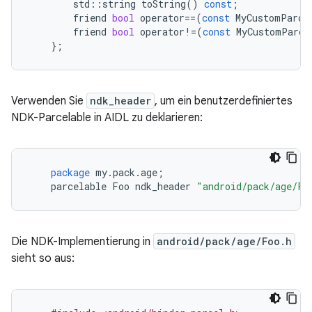
std
::
string
toString
()
const
;
friend
bool
operator
==
(
const
MyCustomParce
friend
bool
operator
!=
(
const
MyCustomParce
};
Verwenden Sie
ndk_header
, um ein benutzerdefiniertes
NDK-Parcelable in AIDL zu deklarieren:
package
my
.
pack
.
age
;
parcelable
Foo
ndk_header
"android/pack/age/Fo
Die NDK-Implementierung in
android/pack/age/Foo.h
sieht so aus: