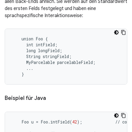
allen Back-Ends ähnlich. Sie werden auf den Standardwert
des ersten Felds festgelegt und haben eine
sprachspezifische Interaktionsweise:
    union Foo {

      int intField;

      long longField;

      String stringField;

      MyParcelable parcelableField;

      ...

Beispiel für Java
Foo
u
=
Foo
.
intField
(
42
);
//
cons