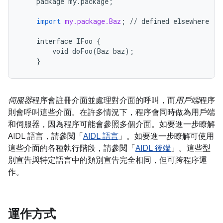
package
my
.
package
;
import
my.package.Baz
;
//
defined
elsewhere
interface
IFoo
{
void
doFoo
(
Baz
baz
);
}
伺服器
程序會註冊介面並處理對介面的呼叫，而
用戶端
程序
則會呼叫這些介面。在許多情況下，程序會同時做為用戶端
和伺服器，因為程序可能會參照多個介面。如要進一步瞭解
AIDL 語言，請參閱「
AIDL 語言
」。如要進一步瞭解可使用
這些介面的各種執行階段，請參閱「
AIDL 後端
」。這些型
別宣告與特定語言中的類別宣告完全相同，但可跨程序運
作。
運作方式