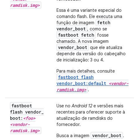
ramdisk
.
img>
Essa é uma variante especial do
comando flash. Ele executa uma
fetch
função de imagem
vendor_boot
, como se
fastboot fetch
fosse
chamado. A nova imagem
vendor_boot
que ele atualiza
depende da versão do cabeçalho
de inicialização: 3 ou 4.
Para mais detalhes, consulte
fastboot flash
vendor_boot:default
<vendor-
ramdisk.img>
.
fastboot
Use no
Android 12
e versões mais
flash vendor
_
recentes para oferecer suporte à
boot:
<foo>
atualização de ramdisks do
<vendor-
fornecedor.
ramdisk
.
img>
vendor_boot
Busca a imagem
.