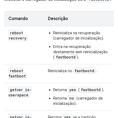
Comando
Descrição
reboot
Reinicializa na recuperação
recovery
(carregador de inicialização).
Entra na recuperação
diretamente sem reinicialização
fastbootd
(
).
reboot
fastbootd
Reinicializa no
.
fastboot
getvar is-
yes
fastbootd
Retorna
(
).
userspace
no
Retorna
(carregador de
inicialização).
getvar is-
yes
Retorna
se a partição