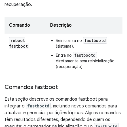
recuperação.
Comando
Descrição
reboot
fastbootd
Reinicializa no
fastboot
(sistema).
fastbootd
Entra no
diretamente sem reinicialização
(recuperação).
Comandos fastboot
Esta seção descreve os comandos fastboot para
integrar o
fastbootd
, incluindo novos comandos para
atualizar e gerenciar partições lógicas. Alguns comandos
têm resultados diferentes, dependendo de quem os
executa: o carregador de inicialização ou o
fastbootd
.