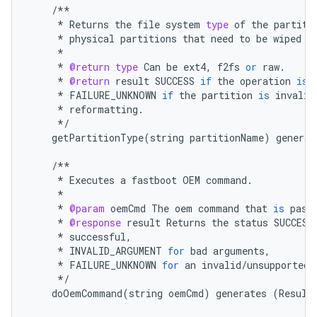
/**
*
Returns
the
file
system
type
of
the
partiti
*
physical
partitions
that
need
to
be
wiped
a
*
*
@return
type
Can
be
ext4
,
f2fs
or
raw
.
*
@return
result
SUCCESS
if
the
operation
is
*
FAILURE_UNKNOWN
if
the
partition
is
invalid
*
reformatting
.
*/
getPartitionType
(
string
partitionName
)
generat
/**
*
Executes
a
fastboot
OEM
command
.
*
*
@param
oemCmd
The
oem
command
that
is
pass
*
@response
result
Returns
the
status
SUCCESS
*
successful
,
*
INVALID_ARGUMENT
for
bad
arguments
,
*
FAILURE_UNKNOWN
for
an
invalid
/
unsupported
*/
doOemCommand
(
string
oemCmd
)
generates
(
Result