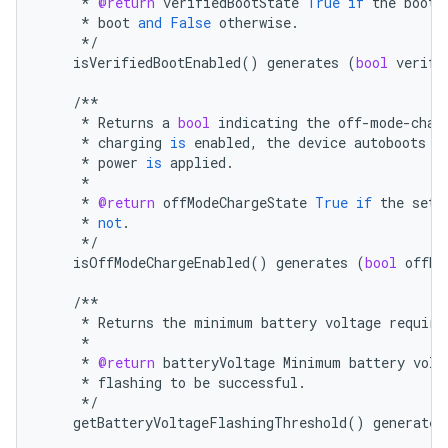
*
@return
verifiedBootState
True
if
the
bootl
*
boot
and
False
otherwise
.
*/
isVerifiedBootEnabled
()
generates
(
bool
verifi
/**
*
Returns
a
bool
indicating
the
off
-
mode
-
char
*
charging
is
enabled
,
the
device
autoboots
i
*
power
is
applied
.
*
*
@return
offModeChargeState
True
if
the
sett
*
not
.
*/
isOffModeChargeEnabled
()
generates
(
bool
offMo
/**
*
Returns
the
minimum
battery
voltage
require
*
*
@return
batteryVoltage
Minimum
battery
volt
*
flashing
to
be
successful
.
*/
getBatteryVoltageFlashingThreshold
()
generates