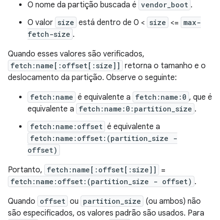
O nome da partição buscada é
vendor_boot
.
O valor
size
está dentro de 0 <
size
<=
max-
fetch-size
.
Quando esses valores são verificados,
fetch:name[:offset[:size]]
retorna o tamanho e o
deslocamento da partição. Observe o seguinte:
fetch:name
é equivalente a
fetch:name:0
, que é
equivalente a
fetch:name:0:partition_size
.
fetch:name:offset
é equivalente a
fetch:name:offset:(partition_size -
offset)
Portanto,
fetch:name[:offset[:size]]
=
fetch:name:offset:(partition_size - offset)
.
Quando
offset
ou
partition_size
(ou ambos) não
são especificados, os valores padrão são usados. Para