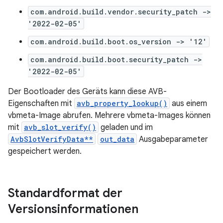
com.android.build.vendor.security_patch ->
'2022-02-05'
com.android.build.boot.os_version -> '12'
com.android.build.boot.security_patch ->
'2022-02-05'
Der Bootloader des Geräts kann diese AVB-
Eigenschaften mit
avb_property_lookup()
aus einem
vbmeta-Image abrufen. Mehrere vbmeta-Images können
mit
avb_slot_verify()
geladen und im
AvbSlotVerifyData**
out_data
Ausgabeparameter
gespeichert werden.
Standardformat der
Versionsinformationen