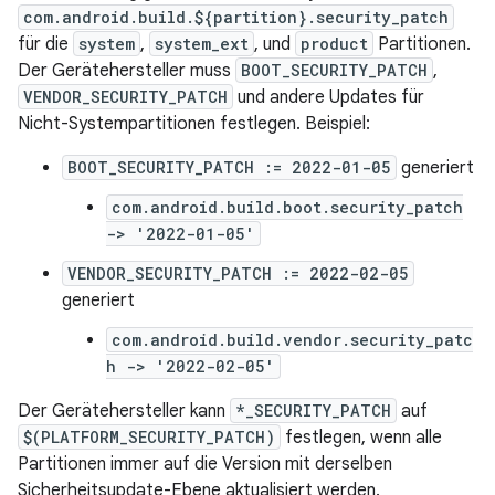
com.android.build.${partition}.security_patch
für die
system
,
system_ext
, und
product
Partitionen.
Der Gerätehersteller muss
BOOT_SECURITY_PATCH
,
VENDOR_SECURITY_PATCH
und andere Updates für
Nicht-Systempartitionen festlegen. Beispiel:
BOOT_SECURITY_PATCH := 2022-01-05
generiert
com.android.build.boot.security_patch
-> '2022-01-05'
VENDOR_SECURITY_PATCH := 2022-02-05
generiert
com.android.build.vendor.security_patc
h -> '2022-02-05'
Der Gerätehersteller kann
*_SECURITY_PATCH
auf
$(PLATFORM_SECURITY_PATCH)
festlegen, wenn alle
Partitionen immer auf die Version mit derselben
Sicherheitsupdate-Ebene aktualisiert werden.