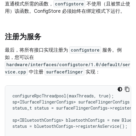
直通模式所需的函数，
configstore
不使用（且被禁止使
用）该函数。ConfigStore 必须始终在绑定模式下运行。
注册为服务
最后，将所有接口实现注册为
configstore
服务。例
如，您可以在
hardware/interfaces/configstore/1.0/default/ser
vice.cpp
中注册
surfaceflinger
实现：
configureRpcThreadpool(maxThreads, true);

sp<ISurfaceFlingerConfigs> surfaceFlingerConfigs = 
status_t status = surfaceFlingerConfigs->registerAs
sp<IBluetoothConfigs> bluetoothConfigs = new Blueto
status = bluetoothConfigs->registerAsService();
