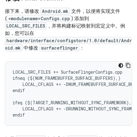
接下来，请修改
Android.mk
文件，以便将实现文件
(
<modulename>Configs.cpp
) 添加到
LOCAL_SRC_FILES
，并将构建标记映射到宏定义中。例
如，您可以在
hardware/interface/configstore/1.0/default/Andr
oid.mk
中修改
surfaceflinger
：
LOCAL_SRC_FILES += SurfaceFlingerConfigs.cpp

ifneq ($(NUM_FRAMEBUFFER_SURFACE_BUFFERS),)

    LOCAL_CFLAGS += -DNUM_FRAMEBUFFER_SURFACE_BUF
endif

ifeq ($(TARGET_RUNNING_WITHOUT_SYNC_FRAMEWORK),tru
    LOCAL_CFLAGS += -DRUNNING_WITHOUT_SYNC_FRAMEWO