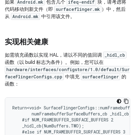
如果
Android.mk
包含几个
ifeq-endif
块，请考虑将
代码移动到新文件（即
surfaceflinger.mk
）中，然后
从
Android.mk
中引用该文件。
实现相关健康
如需填充函数以实现 HAL，请以不同的值回调
_hidl_cb
函数（以 build 标志为条件）。例如，您可以在
hardware/interfaces/configstore/1.0/default/Sur
faceFlingerConfigs.cpp
中填充
surfaceflinger
的
函数：
Return<void> SurfaceFlingerConfigs::numFramebuffer
        numFramebufferSurfaceBuffers_cb _hidl_cb) {
    #if NUM_FRAMEBUFFER_SURFACE_BUFFERS 2

    _hidl_cb(NumBuffers.TWO);

    #else if NUM_FRAMEBUFFER_SURFACE_BUFFERS 3
