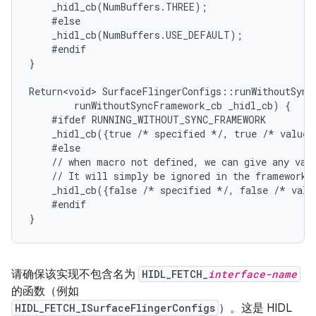
    _hidl_cb(NumBuffers.THREE);

    #else

    _hidl_cb(NumBuffers.USE_DEFAULT);

    #endif

}

Return<void> SurfaceFlingerConfigs::runWithoutSyncF
        runWithoutSyncFramework_cb _hidl_cb) {

    #ifdef RUNNING_WITHOUT_SYNC_FRAMEWORK

    _hidl_cb({true /* specified */, true /* value 
    #else

    // when macro not defined, we can give any valu
    // It will simply be ignored in the framework s
    _hidl_cb({false /* specified */, false /* valu
    #endif

请确保该实现不包含名为
HIDL_FETCH_
interface-name
的函数（例如
HIDL_FETCH_ISurfaceFlingerConfigs
）。这是 HIDL