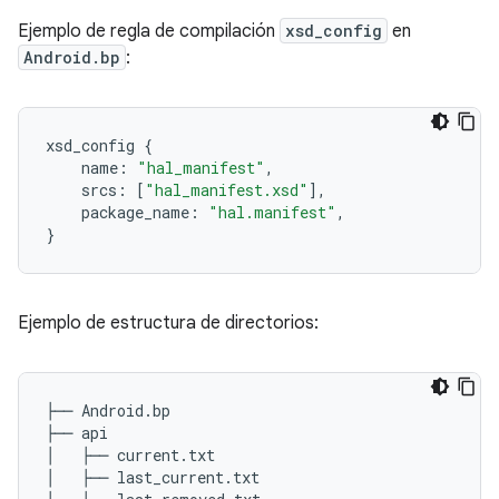
Ejemplo de regla de compilación
xsd_config
en
Android.bp
:
xsd_config
{
name
:
"hal_manifest"
,
srcs
:
[
"hal_manifest.xsd"
],
package_name
:
"hal.manifest"
,
}
Ejemplo de estructura de directorios:
├── Android.bp

├── api

│   ├── current.txt

│   ├── last_current.txt
