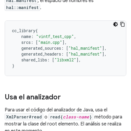
hal.manifest
, el espacio de nombres es
hal::manifest
.
cc_library
{
name
:
"vintf_test_cpp"
,
srcs
:
[
"main.cpp"
],
generated_sources
:
[
"hal_manifest"
],
generated_headers
:
[
"hal_manifest"
],
shared_libs
:
[
"libxml2"
],
}
Usa el analizador
Para usar el código del analizador de Java, usa el
XmlParser#read
o
read{
class-name
}
método para
mostrar la clase del root elemento. El análisis se realiza