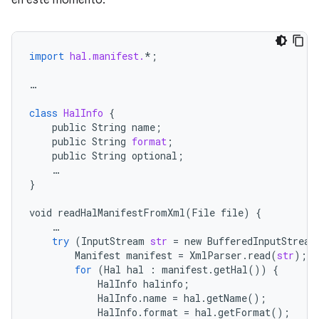
en este momento.
import
hal.manifest.
*
;
…
class
HalInfo
{
public
String
name
;
public
String
format
;
public
String
optional
;
…
}
void
readHalManifestFromXml
(
File
file
)
{
…
try
(
InputStream
str
=
new
BufferedInputStream
Manifest
manifest
=
XmlParser
.
read
(
str
);
for
(
Hal
hal
:
manifest
.
getHal
())
{
HalInfo
halinfo
;
HalInfo
.
name
=
hal
.
getName
();
HalInfo
.
format
=
hal
.
getFormat
();