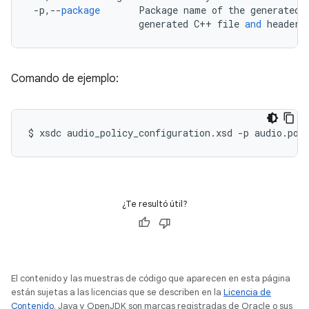
-
p
,
--
package
Package
name
of
the
generated
generated
C
++
file
and
header
Comando de ejemplo:
$
xsdc
audio_policy_configuration.xsd
-p
audio.pol
¿Te resultó útil?
El contenido y las muestras de código que aparecen en esta página
están sujetas a las licencias que se describen en la
Licencia de
Contenido
. Java y OpenJDK son marcas registradas de Oracle o sus