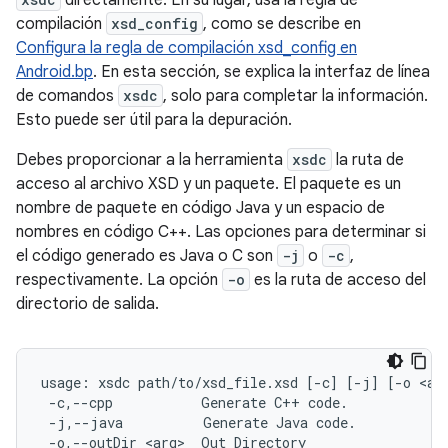
directamente. En su lugar, usa la regla de
compilación
xsd_config
, como se describe en
Configura la regla de compilación xsd_config en
Android.bp
. En esta sección, se explica la interfaz de línea
de comandos
xsdc
, solo para completar la información.
Esto puede ser útil para la depuración.
Debes proporcionar a la herramienta
xsdc
la ruta de
acceso al archivo XSD y un paquete. El paquete es un
nombre de paquete en código Java y un espacio de
nombres en código C++. Las opciones para determinar si
el código generado es Java o C son
-j
o
-c
,
respectivamente. La opción
-o
es la ruta de acceso del
directorio de salida.
usage
:
xsdc
path
/
to
/
xsd_file
.
xsd
[
-
c
]
[
-
j
]
[
-
o
<
ar
-
c
,
--
cpp
Generate
C
++
code
.
-
j
,
--
java
Generate
Java
code
.
-
o
,
--
outDir
<
arg
>
Out
Directory