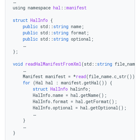
…
using
namespace
hal
::
manifest
struct
HalInfo
{
public
std
::
string
name
;
public
std
::
string
format
;
public
std
::
string
optional
;
…
};
void
readHalManifestFromXml
(
std
::
string
file_name
…
Manifest
manifest
=
*
read
(
file_name
.
c_str
());
for
(
Hal
hal
:
manifest
.
getHal
())
{
struct
HalInfo
halinfo
;
HalInfo
.
name
=
hal
.
getName
();
HalInfo
.
format
=
hal
.
getFormat
();
HalInfo
.
optional
=
hal
.
getOptional
();
…
}
…
}