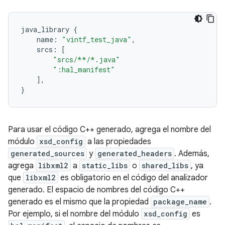
java_library
{
name
:
"vintf_test_java"
,
srcs
:
[
"srcs/**/*.java"
":hal_manifest"
],
}
Para usar el código C++ generado, agrega el nombre del
módulo
xsd_config
a las propiedades
generated_sources
y
generated_headers
. Además,
agrega
libxml2
a
static_libs
o
shared_libs
, ya
que
libxml2
es obligatorio en el código del analizador
generado. El espacio de nombres del código C++
generado es el mismo que la propiedad
package_name
.
Por ejemplo, si el nombre del módulo
xsd_config
es