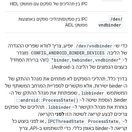
IPC בין תהליכים של ספקים עם ממשקי HIDL
/
dev
/
IPC בין ספקים/תהליכי ספקים באמצעות
vndbinder
ממשקי AIDL
כדי ש-
/dev/vndbinder
יופיע, צריך לוודא שפריט ההגדרה
של הליבה
CONFIG_ANDROID_BINDER_DEVICES
מוגדר
ל-
"binder,hwbinder,vndbinder"
(זוהי ברירת המחדל
בעצים הנפוצים של הליבה ב-Android).
בדרך כלל, תהליכי הספקים לא פותחים את מנהל ההתקן של
ה-binder ישירות, אלא מקשרים לספריית המרחב המשותף של
המשתמש
libbinder
, שמפתחת את מנהל ההתקן של ה-
binder. הוספת שיטה ל-
::android::ProcessState()
בוחרת את מנהל הקישור ל-
libbinder
. תהליכים של ספקים
צריכים לבצע קריאה לשיטה הזו
לפני
הקריאה
ל-
ProcessState,
IPCThreadState
, או לפני ביצוע כל
קריאה ל-binder באופן כללי. כדי להשתמש ב-API, צריך