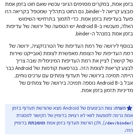
בזמן אמת, במקרים מסוימים הגיוני עכשיו שאם חוט בזמן אמת
מבצע קריאה ל-binder, גם החוט בתהליך שמטפל בקריאה הזו
פועל בעדיפות בזמן אמת. כדי לתמוך בתרחישי השימוש
האלה, מעכשיו ב-Android 8 יש הטמעה של ירושה של עדיפות
בזמן אמת במנהל ה-binder.
בנוסף לירושה של רמת העדיפות של הטרנזקציה,
ירושה של
רמת העדיפות של הצומת
מאפשרת לצומת (אובייקט שירות
של קישור) לציין את רמת העדיפות המינימלית שבה צריך
לבצע קריאות לצומת הזה. בגרסאות קודמות של Android כבר
הייתה תמיכה בירושה של תעדוף צמתים עם ערכים נוחים,
אבל ב-Android 8 נוספה תמיכה בירושה של צמתים של
מדיניות תזמון בזמן אמת.
הערה:
צוות הביצועים של Android מצא שהורשת תעדוף בזמן
אמת גרמה לתופעות לוואי לא רצויות בדומיין של הקישור למסגרת
(
), ולכן הורשת תעדוף בזמן אמת
מושבתת
בדומיין
/dev/binder
הזה.