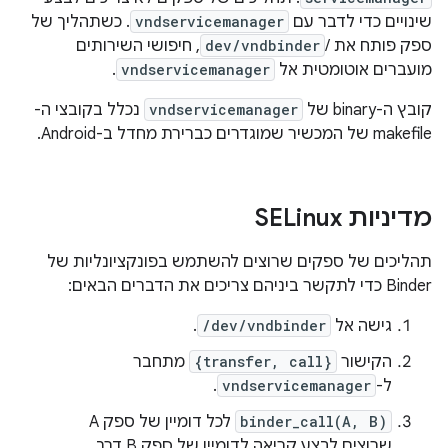
שינויים כדי לדבר עם
vndservicemanager
. כשתהליך של
ספק פותח את ‎/
dev/vndbinder
, חיפושי השירותים
מועברים אוטומטית אל
vndservicemanager
.
קובץ ה-binary של
vndservicemanager
נכלל בקובצי ה-
makefile של המכשיר שמוגדרים כברירת מחדל ב-Android.
מדיניות SELinux
תהליכים של ספקים שרוצים להשתמש בפונקציונליות של
Binder כדי לתקשר ביניהם צריכים את הדברים הבאים:
גישה אל
/dev/vndbinder
.
הקישור
{transfer, call}
מתחבר
ל-
vndservicemanager
.
binder_call(A, B)
לכל דומיין של ספק A
שרוצים לבצע קריאה לדומיין של ספק B דרך