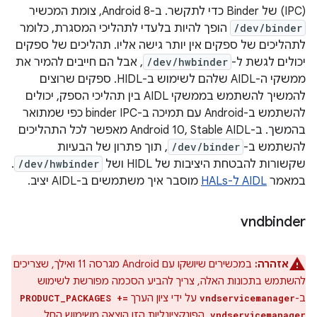
(IPC) של Binder כדי לתקשר. ב-Android 8, צומת המכשיר
/dev/binder
הופך להיות בלעדי לתהליכי המסגרת, כלומר
לתהליכים של ספקים אין יותר גישה אליו. תהליכים של ספקים
יכולים לגשת ל-
/dev/hwbinder
, אבל הם חייבים להמיר את
ממשקי ה-AIDL שלהם לשימוש ב-HIDL. ספקים שרוצים
להמשיך להשתמש בממשקי AIDL בין תהליכי הספק, יכולים
להשתמש ב-Android עם תמיכה ב-binder IPC כפי שמתואר
בהמשך. ב-Android 10, Stable AIDL מאפשר לכל התהליכים
להשתמש ב-
/dev/binder
, תוך פתרון של הבעיות
שקשורות להבטחת היציבות של HIDL ושל
/dev/hwbinder
.
במאמר
AIDL ל-HALs
מוסבר איך משתמשים ב-AIDL יציב.
vndbinder
אזהרה:
במכשירים שיושקו עם Android מגרסה 11 ואילך, שצריכים
להשתמש בתכונות האלה, צריך להביע הסכמה מפורשת לשימוש
ב-
על ידי ציון הערך
PRODUCT_PACKAGES +=
vndservicemanager
. הפונקציונליות הזו הוצאה משימוש החל
vndservicemanager