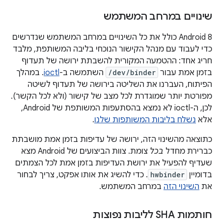
שינויים במרחב המשתמש
Android 8 כולל את כל השינויים במרחב המשתמש שנדרשים
כדי לעבוד עם מנהל הקישור הנוכחי בליבה המשותפת, מלבד
חריג אחד: ההטמעה המקורית להשבתת ירושה של תעדוף
בזמן אמת עבור
/dev/binder
השתמשה ב-
ioctl
. במהלך
הפיתוח, העברנו את השליטה בירושה של תעדוף לשיטה
מפורטת יותר שמוגדרת לכל מצב של קישור (ולא לכל הקשר).
לכן, ה-ioctl לא נמצא בהסתעפות המשותפת של Android,
אלא
נשלח בליבות המשותפות שלנו
.
כתוצאה מהשינוי הזה, ירושה של עדיפות בזמן אמת מושבתת
כברירת מחדל
בכל
צומת. צוות הביצועים של Android מצא
שעדיף להפעיל את ירושת העדיפות בזמן אמת לכל הצמתים
בדומיין
hwbinder
. כדי להשיג את אותו אפקט, צריך לבחור
את
השינוי הזה
במרחב המשתמש.
חותמות SHA לליבות נפוצות