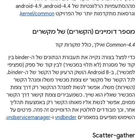
מההסתעפויות הרלוונטיות של android-4.4,‏ android-4.9
וגרסאות מתקדמות יותר של הפרויקט
kernel/common
.
מספר דומיינים (הקשרים) של מקשרים
Common-4.4 ואילך, כולל מקורות קוד
כדי לפצל בצורה נקייה את תעבורת הנתונים של ה-binder בין
קוד של מסגרת (לא תלוי במכשיר) לבין קוד של ספק (ספציפי
למכשיר), ב-Android 8 הושק הרעיון של
הקשר של ה-binder
.
לכל הקשר של מקשר יש צומת מכשיר משלו ומנהל הקשר
(השירות) משלו. אפשר לגשת למנהל ההקשר רק דרך צומת
המכשיר שאליו הוא שייך. כשמעבירים צומת קישור דרך הקשר
מסוים, אפשר לגשת אליו מאותו הקשר רק באמצעות תהליך
אחר, וכך מבודדים לחלוטין את הדומיינים זה מזה. פרטים על
השימוש מופיעים במאמרים
vndbinder
ו-
vndservicemanager
.
Scatter-gather