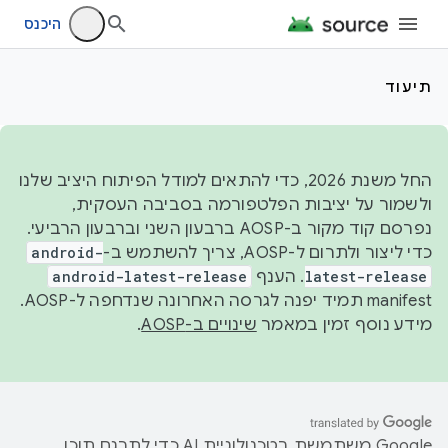
היכנס
תיעוד
החל משנת 2026, כדי להתאים למודל הפיתוח היציב שלנו
ולשמור על יציבות הפלטפורמה בסביבה העסקית,
נפרסם קוד מקור ב-AOSP ברבעון השני וברבעון הרביעי.
כדי ליצור ולתרום ל-AOSP, צריך להשתמש ב-
android-
latest-release
. הענף
android-latest-release
manifest תמיד יפנה לגרסה האחרונה שנדחפה ל-AOSP.
מידע נוסף זמין במאמר
שינויים ב-AOSP
.
‫Google משתמשת בטכנולוגיית AI כדי לתרגם תוכן