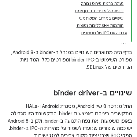
נעילה ברמת פירוט גבוהה
ירושה של עדיפות בזמן אמת
שינויים במרחב המשתמש
חותמות SHA לליבות נפוצות
עבודה עם IPC של מסמכים
בדף הזה מתוארים השינויים במנהל ה-binder ב-Android 8,
מפורט השימוש ב-binder IPC ומפורטים כללי המדיניות
הנדרשים של SELinux.
שינויים ב-binder driver
החל מגרסה 8 של Android, מסגרת Android ו-HALs
מתקשרים ביניהם באמצעות binder. התקשורת הזו מגדילה
באופן משמעותי את נפח התנועה ב-binder, ולכן ב-Android 8
יש כמה שיפורים שנועדו לשמור על מהירות ה-IPC ב-binder.
ספקי SoC ויצרני ציוד מקורי צריכים למזג ישירות