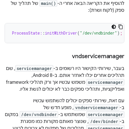
להוסיף את הקריאה הבאה אחרי ה-
main()
של תהליך של
ספק (לקוח ושרת):
ProcessState:
:
initWithDriver
(
"/dev/vndbinder"
)
;
vndservicemanager
בעבר, שירותי הקישור היו רשומים ב-
servicemanager
, שם
תהליכים אחרים יכלו לאחזר אותם. ב-Android 8,‏
servicemanager
משמש עכשיו אך ורק תהליכי framework
ואפליקציות, ותהליכי ספקים כבר לא יכולים לגשת אליו.
עם זאת, שירותי ספקים יכולים להשתמש עכשיו
ב-
vndservicemanager
, מופע חדש של
servicemanager
שמשתמש ב-
/dev/vndbinder
במקום
ב-
/dev/binder
, שנוצר מאותם מקורות כמו מסגרת
servicemanager
. תהליכים של ספקים לא צריכים לבצע