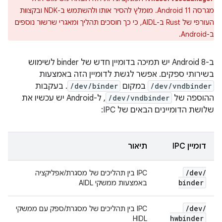
מגרסה Android 11. מומלץ להסיר אותו ולהשתמש ב-NDK ובקצוות
העורפי של Rust ב-AIDL, כי כך חוסכים תהליך ומאגרי שרשור נוספים
ב-Android.
ב-Android 8 יש תמיכה בדומיין חדש של binder לשימוש
בשירותי ספקים. אפשר לגשת לדומיין הזה באמצעות
/dev/vndbinder
במקום
/dev/binder
. בעקבות
ההוספה של
/dev/vndbinder
, ל-Android יש עכשיו את
שלושת הדומיינים הבאים של IPC:
דומיין IPC
תיאור
/
dev
/
IPC בין תהליכים של מסגרת/אפליקציה
binder
באמצעות ממשקי AIDL
/
dev
/
IPC בין תהליכים של מסגרת/ספק עם ממשקי
hwbinder
HIDL