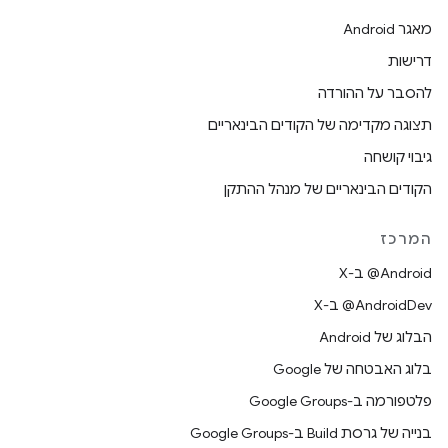
מאגר Android
דרישות
להסבר על ההורדה
תצוגה מקדימה של הקודים הבינאריים
גיבוי קושחה
הקודים הבינאריים של מנהל ההתקן
המרכז
‫‎@Android ב-X
‫‎@AndroidDev ב-X
הבלוג של Android
בלוג האבטחה של Google
פלטפורמה ב-Google Groups
בנייה של גרסת Build ב-Google Groups