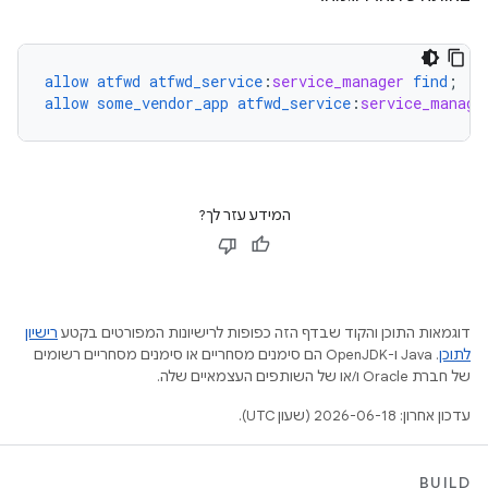
allow
atfwd
atfwd_service
:
service_manager
find
;
allow
some_vendor_app
atfwd_service
:
service_manage
המידע עזר לך?
דוגמאות התוכן והקוד שבדף הזה כפופות לרישיונות המפורטים בקטע
רישיון
לתוכן
.‏ Java ו-OpenJDK הם סימנים מסחריים או סימנים מסחריים רשומים
של חברת Oracle ו/או של השותפים העצמאיים שלה.
עדכון אחרון: 2026-06-18 (שעון UTC).
BUILD