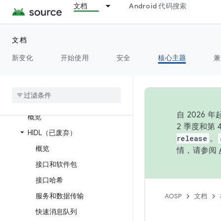
文档
Android 代码搜索
文档
概览
新变化
开始使用
安全
核心主题
兼
架构
概览
硬件抽象层 (HAL)
自 202
概览
2 季度和第
HIDL（已废弃）
release
。
概览
情，请参阅
接口和软件包
接口哈希
服务和数据传输
AOSP
文档
快速消息队列