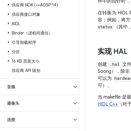
件中的指针时，
供应商 NDK (<=AOSP 14)
在转换为 HID
供应商接口对象
容；例如，将方
AIDL
status
（其中
Binder（进程间通信）
引导加载程序
实现 HAL
分区
16 KB 页面大小
创建
.hal
文件
供应商 API 级别
Soong），除非
可以为
hardwa
可）。
音频
当 makefi
摄像头
HIDL C++
（对于
连接