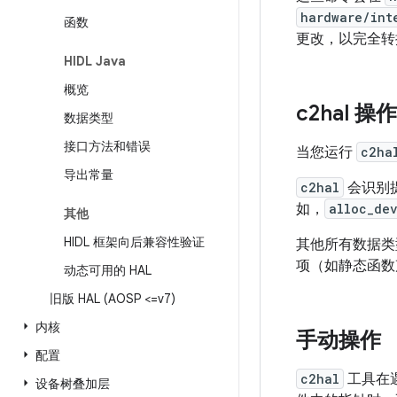
hardware/int
函数
更改，以完全转换
HIDL Java
概览
c2hal 操作
数据类型
接口方法和错误
当您运行
c2ha
导出常量
c2hal
会识别
如，
alloc_de
其他
HIDL 框架向后兼容性验证
其他所有数据
项（如静态函数
动态可用的 HAL
旧版 HAL (AOSP <=v7)
内核
手动操作
配置
c2hal
工具在
设备树叠加层