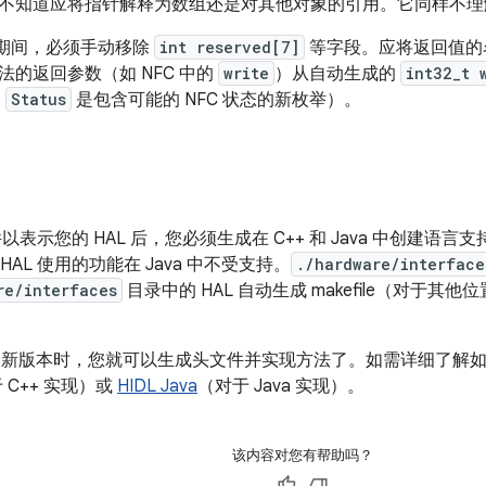
不知道应将指针解释为数组还是对其他对象的引用。它同样不理
L 期间，必须手动移除
int reserved[7]
等字段。应将返回值的
法的返回参数（如 NFC 中的
write
）从自动生成的
int32_t 
，
Status
是包含可能的 NFC 状态的新枚举）。
以表示您的 HAL 后，您必须生成在 C++ 和 Java 中创建语言支持的 m
 HAL 使用的功能在 Java 中不受支持。
./hardware/interface
re/interfaces
目录中的 HAL 自动生成 makefile（对于其
le 是最新版本时，您就可以生成头文件并实现方法了。如需详细了
 C++ 实现）或
HIDL Java
（对于 Java 实现）。
该内容对您有帮助吗？