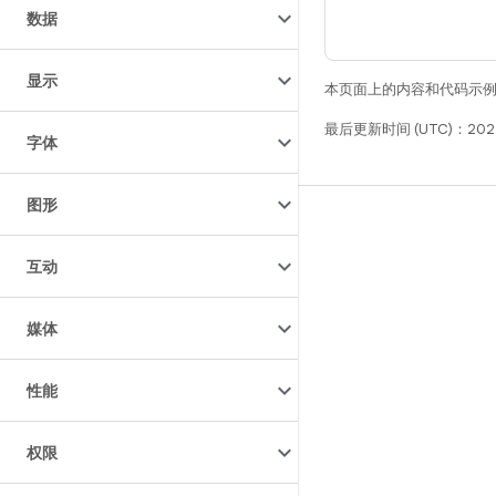
数据
显示
本页面上的内容和代码示
最后更新时间 (UTC)：202
字体
图形
构建
Android 代码库
互动
要求
媒体
下载
预览二进制文件
性能
出厂映像
驱动程序二进制文件
权限