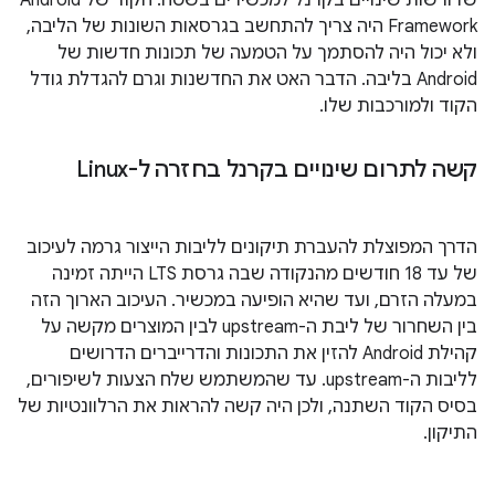
שדורשות שינויים בקרנל למכשירים בשטח. הקוד של Android
Framework היה צריך להתחשב בגרסאות השונות של הליבה,
ולא יכול היה להסתמך על הטמעה של תכונות חדשות של
Android בליבה. הדבר האט את החדשנות וגרם להגדלת גודל
הקוד ולמורכבות שלו.
קשה לתרום שינויים בקרנל בחזרה ל-Linux
הדרך המפוצלת להעברת תיקונים לליבות הייצור גרמה לעיכוב
של עד 18 חודשים מהנקודה שבה גרסת LTS הייתה זמינה
במעלה הזרם, ועד שהיא הופיעה במכשיר. העיכוב הארוך הזה
בין השחרור של ליבת ה-upstream לבין המוצרים מקשה על
קהילת Android להזין את התכונות והדרייברים הדרושים
לליבות ה-upstream. עד שהמשתמש שלח הצעות לשיפורים,
בסיס הקוד השתנה, ולכן היה קשה להראות את הרלוונטיות של
התיקון.