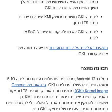
המשויך. אין הוצאה משימוש של תכונות במהלך
משך החיים של גרסת ליבת GKI.
ליבת ה-GKI חושפת ממשק KMI יציב לדרייברים
בתוך LTS נתון.
ליבת ה-GKI לא מכילה קוד ספציפי ל-SoC או
ללוח.
בסקירה הכללית על ליבת המערכת
מופיעה תמונה של
ארכיטקטורת GKI.
תמונה נפוצה
החל מ-Android 12, מכשירים שנשלחים עם גרסת ליבה 5.10
ומעלה חייבים להישלח עם ליבת GKI.
גרסאות של Generic
Kernel Image‏ (GKI)
מתעדכנות באופן קבוע עם LTS ותיקוני
באגים קריטיים. יציבות בינארית נשמרת עבור KMI, כך
שאפשר להתקין את תמונות האתחול האלה בלי לבצע שינויים
בתמונות הספק. היעדים של פרויקט GKI הם: