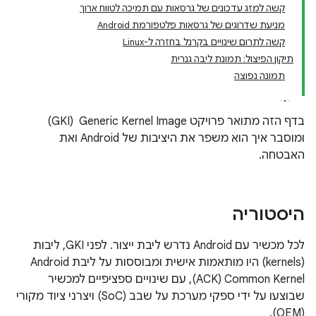
קשה למזג עדכונים של גרסאות עם תמיכה לטווח ארוך
מניעת שדרוגים של גרסאות פלטפורמת Android
קשה לתרום שינויים בקרנל בחזרה ל-Linux
תיקון הפיצול: תמונת ליבה גנרית
תמונה נפוצה
בדף הזה מתואר פרויקט Generic Kernel Image ‏ (GKI)
ומוסבר איך הוא משפר את היציבות של Android ואת
האבטחה.
היסטוריה
לכל מכשיר עם Android נדרש ליבת ייצור. לפני GKI, ליבות
(kernels) היו מותאמות אישית ומבוססות על ליבת Android
Common Kernel ‏(ACK), עם שינויים ספציפיים למכשיר
שבוצעו על ידי ספקי מערכת על שבב (SoC) ויצרני ציוד מקורי
(OEM).