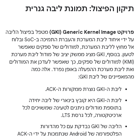
תיקון הפיצול: תמונת ליבה גנרית
פרויקט Generic Kernel Image‏ (GKI)
מטפל בפיצול הליבה
על ידי איחוד ליבת המערכת והעברת התמיכה ב-SoC ובלוח
אל מחוץ לליבת המערכת, למודולים של ספקים שאפשר
לטעון. בנוסף, GKI מציג ממשק יציב של מודול ליבת מערכת
(KMI) למודולים של ספקים, כך שאפשר לעדכן את המודולים
ואת ליבת מערכת ההפעלה באופן נפרד. אלה כמה
מהמאפיינים של ליבת GKI:
ליבת ה-GKI נוצרת ממקורות ה-ACK.
ליבת ה-GKI היא קובץ בינארי של ליבה יחידה
בתוספת מודולים ניתנים לטעינה שמשויכים לכל
ארכיטקטורה, לכל גרסת LTS.
הליבה של GKI נבדקת עם כל מהדורות
הפלטפורמה של Android שנתמכות על ידי ה-ACK