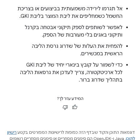
אל תגרמו לירידה משמעותית בביצועים או בצריכת
החשמל כשמחליפים את ליבת המוצר בליבת GKI.
לאפשר לשותפים לספק תיקוני אבטחה בקרנל
ותיקוני באגים בלי מעורבות של הספק.
להפחית את העלות של שדרוג גרסת הליבה
הראשית במכשירים.
כדי לשמור על קובץ בינארי יחיד של ליבת GKI
לכל ארכיטקטורה, צריך לעדכן את גרסאות הליבה
בתהליך שדרוג ברור.
המידע עזר לך?
דוגמאות התוכן והקוד שבדף הזה כפופות לרישיונות המפורטים בקטע
רישיון
לתוכן
.‏ Java ו-OpenJDK הם סימנים מסחריים או סימנים מסחריים רשומים