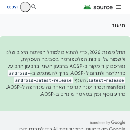
היכנס
תיעוד
החל משנת 2026, כדי להתאים למודל הפיתוח היציב שלנו
ולשמור על יציבות הפלטפורמה בסביבה העסקית,
נפרסם קוד מקור ב-AOSP ברבעון השני וברבעון הרביעי.
כדי ליצור ולתרום ל-AOSP, צריך להשתמש ב-
android-
latest-release
. הענף
android-latest-release
manifest תמיד יפנה לגרסה האחרונה שנדחפה ל-AOSP.
מידע נוסף זמין במאמר
שינויים ב-AOSP
.
‫Google משתמשת בטכנולוגיית AI כדי לתרגם תוכן