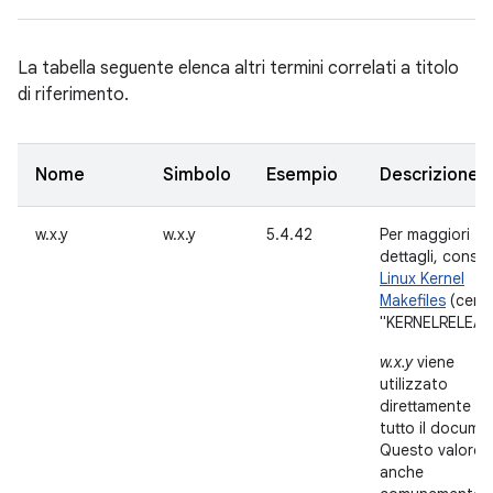
La tabella seguente elenca altri termini correlati a titolo
di riferimento.
Nome
Simbolo
Esempio
Descrizione
w.x.y
w.x.y
5.4.42
Per maggiori
dettagli, consul
Linux Kernel
Makefiles
(cerc
"KERNELRELEAS
w.x.y
viene
utilizzato
direttamente in
tutto il docume
Questo valore 
anche