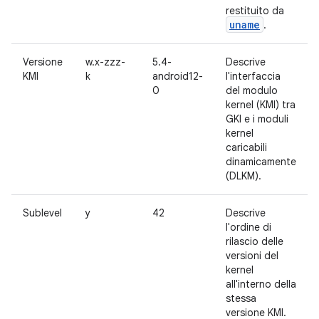
restituito da
uname
.
Versione
w.x-zzz-
5.4-
Descrive
KMI
k
android12-
l'interfaccia
0
del modulo
kernel (KMI) tra
GKI e i moduli
kernel
caricabili
dinamicamente
(DLKM).
Sublevel
y
42
Descrive
l'ordine di
rilascio delle
versioni del
kernel
all'interno della
stessa
versione KMI.