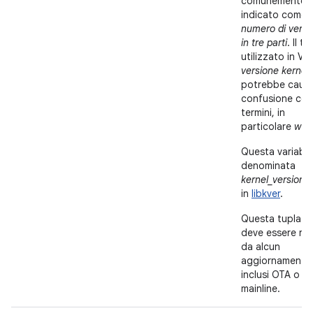
comunemente
indicato come
numero di versi
in tre parti
. Il t
utilizzato in VIN
versione kernel
,
potrebbe caus
confusione con 
termini, in
particolare
w
.
Questa variabil
denominata
kernel_version_
in
libkver
.
Questa tupla n
deve essere rid
da alcun
aggiornamento
inclusi OTA o
mainline.