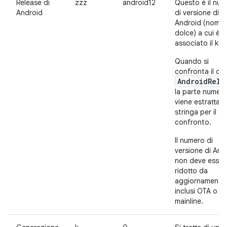
Release di
zzz
android12
Questo è il nu
Android
di versione di
Android (nome 
dolce) a cui è
associato il ker
Quando si
confronta il c
AndroidRele
la parte numeri
viene estratta d
stringa per il
confronto.
Il numero di
versione di And
non deve esser
ridotto da
aggiornamenti,
inclusi OTA o
mainline.