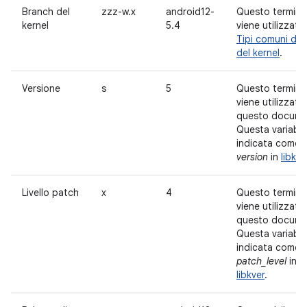
Branch del
zzz-w.x
android12-
Questo termine
kernel
5.4
viene utilizzato 
Tipi comuni di r
del kernel
.
Versione
s
5
Questo termine
viene utilizzato 
questo docume
Questa variabil
indicata come
version
in
libkve
Livello patch
x
4
Questo termine
viene utilizzato 
questo docume
Questa variabil
indicata come
patch_level
in
libkver
.