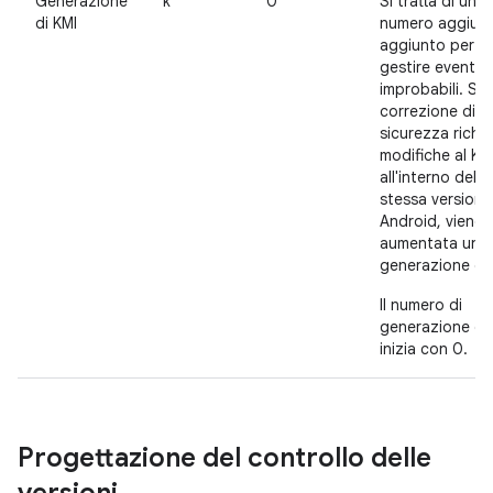
Generazione
k
0
Si tratta di un
di KMI
numero aggiunt
aggiunto per
gestire eventi
improbabili. Se
correzione di b
sicurezza richi
modifiche al KM
all'interno della
stessa versione
Android, viene
aumentata una
generazione di 
Il numero di
generazione de
inizia con 0.
Progettazione del controllo delle