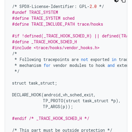
/*
SPDX
-
License
-
Identifier
:
GPL
-
2.0
*/
#undef TRACE_SYSTEM
#define TRACE_SYSTEM sched
#define TRACE_INCLUDE_PATH trace/hooks
#if !defined(_TRACE_HOOK_SCHED_H) || defined(TRAC
#define _TRACE_HOOK_SCHED_H
#include <trace/hooks/vendor_hooks.h>
/*
*
Following
tracepoints
are
not
exported
in
trace
*
mechanism
for
vendor
modules
to
hook
and
extend
*/
struct
task_struct
;
DECLARE_HOOK
(
android_vh_sched_exit
,
TP_PROTO
(
struct
task_struct
*
p
),
TP_ARGS
(
p
));
#endif /* _TRACE_HOOK_SCHED_H */
/*
This
part
must
be
outside
protection
*/