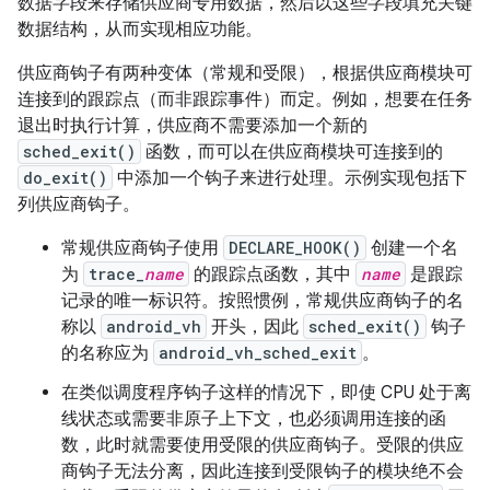
数据字段来存储供应商专用数据，然后以这些字段填充关键
数据结构，从而实现相应功能。
供应商钩子有两种变体（常规和受限），根据供应商模块可
连接到的跟踪点（而非跟踪事件）而定。例如，想要在任务
退出时执行计算，供应商不需要添加一个新的
sched_exit()
函数，而可以在供应商模块可连接到的
do_exit()
中添加一个钩子来进行处理。示例实现包括下
列供应商钩子。
常规供应商钩子使用
DECLARE_HOOK()
创建一个名
为
trace_
name
的跟踪点函数，其中
name
是跟踪
记录的唯一标识符。按照惯例，常规供应商钩子的名
称以
android_vh
开头，因此
sched_exit()
钩子
的名称应为
android_vh_sched_exit
。
在类似调度程序钩子这样的情况下，即使 CPU 处于离
线状态或需要非原子上下文，也必须调用连接的函
数，此时就需要使用受限的供应商钩子。受限的供应
商钩子无法分离，因此连接到受限钩子的模块绝不会