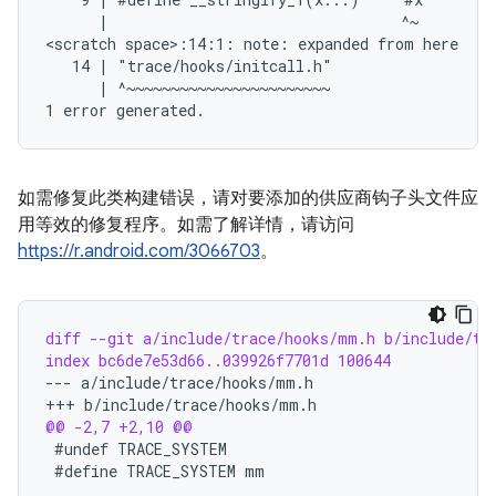
      |                                 ^~

<scratch space>:14:1: note: expanded from here

   14 | "trace/hooks/initcall.h"

      | ^~~~~~~~~~~~~~~~~~~~~~~~

如需修复此类构建错误，请对要添加的供应商钩子头文件应
用等效的修复程序。如需了解详情，请访问
https://r.android.com/3066703
。
diff --git a/include/trace/hooks/mm.h b/include/tr
index bc6de7e53d66..039926f7701d 100644
--- a/include/trace/hooks/mm.h
+++ b/include/trace/hooks/mm.h
@@ -2,7 +2,10 @@
#define TRACE_SYSTEM mm
