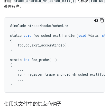
的是
trace_android_vh_sched_exit()
的模块
foo.ko
处理程序。
#
include
<
trace
/
hooks
/
sched
.
h
...
static
void
foo_sched_exit_handler
(
void
*
data
,
str
{
foo_do_exit_accounting
(
p
);
}
...
static
int
foo_probe
(..)
{
...
rc
=
register_trace_android_vh_sched_exit
(
foo_
...
}
使用头文件中的供应商钩子