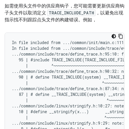
如需使用头文件中的供应商钩子，您可能需要更新供应商钩
子头文件以取消定义
TRACE_INCLUDE_PATH
，以避免出现
指示找不到跟踪点头文件的构建错误。例如，
In file included from .../common/init/main.c:111:

In file included from .../common/include/trace/even
.../common/include/trace/define_trace.h:95:10: fat
   95 | #include TRACE_INCLUDE(TRACE_INCLUDE_FILE)
      |          ^~~~~~~~~~~~~~~~~~~~~~~~~~~~~~~~~

.../common/include/trace/define_trace.h:90:32: not
   90 | # define TRACE_INCLUDE(system) __TRACE_INC
      |                                ^~~~~~~~~~~~
.../common/include/trace/define_trace.h:87:34: not
   87 | # define __TRACE_INCLUDE(system) __stringi
      |                                  ^~~~~~~~~~
.../common/include/linux/stringify.h:10:27: note: 
   10 | #define __stringify(x...)       __stringify
      |                                 ^~~~~~~~~~~
.../common/include/linux/stringify.h:9:29: note: e
    9 | #define __stringify_1(x...)     #x
