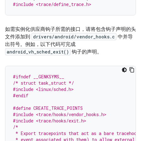
#include <trace/define_trace.h>
如需实例化供应商钩子所需的接口，请将包含钩子声明的头
文件添加到
drivers/android/vendor_hooks.c
中并导
出符号。例如，以下代码可完成
android_vh_sched_exit()
钩子的声明。
#ifndef __GENKSYMS__
/* struct task_struct */
#include <linux/sched.h>
#endif
#define CREATE_TRACE_POINTS
#include <trace/hooks/vendor_hooks.h>
#include <trace/hooks/exit.h>
/*
 * Export tracepoints that act as a bare tracehook
 * event associated with them) to allow external m