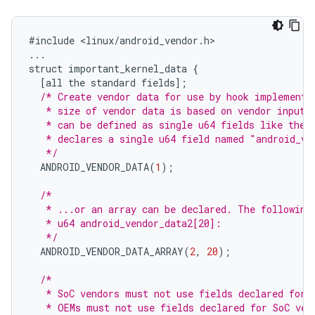
#
include
<
linux
/
android_vendor
.
h
...
struct
important_kernel_data
{
[
all
the
standard
fields
];
/* Create vendor data for use by hook implementa
   * size of vendor data is based on vendor input.
   * can be defined as single u64 fields like the 
   * declares a single u64 field named "android_ve
   */
ANDROID_VENDOR_DATA
(
1
);
/*
   * ...or an array can be declared. The following
   * u64 android_vendor_data2[20]:
   */
ANDROID_VENDOR_DATA_ARRAY
(
2
,
20
);
/*
   * SoC vendors must not use fields declared for 
   * OEMs must not use fields declared for SoC ven