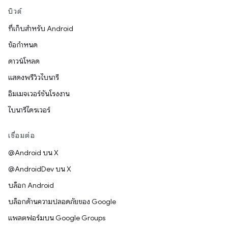
บิวด์
ที่เก็บสำหรับ Android
ข้อกำหนด
ดาวน์โหลด
แสดงพรีวิวไบนารี
อิมเมจเวอร์ชันโรงงาน
ไบนารีไดรเวอร์
เชื่อมต่อ
@Android บน X
@AndroidDev บน X
บล็อก Android
บล็อกด้านความปลอดภัยของ Google
แพลตฟอร์มบน Google Groups