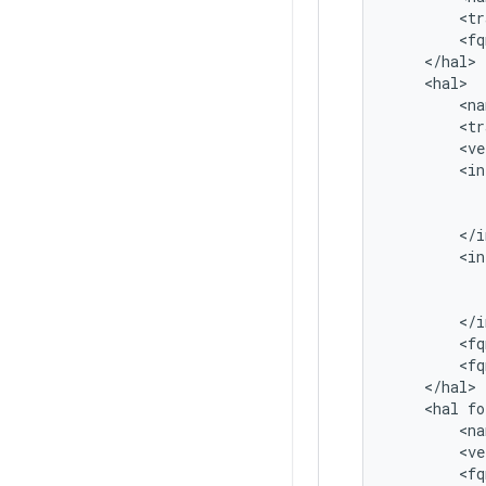
<
tr
<
fq
<
/
hal
>
<
hal
>
<
na
<
tr
<
ve
<
in
<
/
i
<
in
<
/
i
<
fq
<
fq
<
/
hal
>
<
hal
fo
<
na
<
ve
<
fq