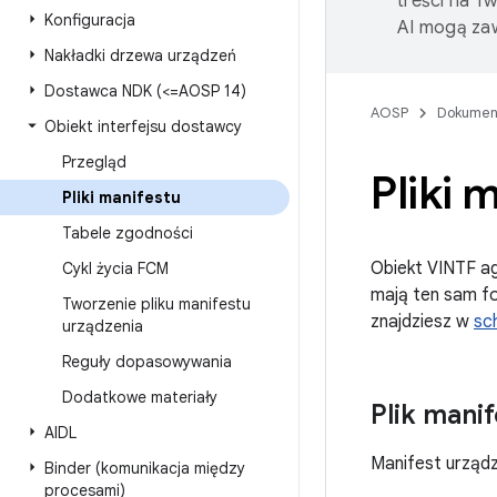
treści na T
Konfiguracja
AI mogą zaw
Nakładki drzewa urządzeń
Dostawca NDK (<=AOSP 14)
AOSP
Dokumen
Obiekt interfejsu dostawcy
Przegląd
Pliki 
Pliki manifestu
Tabele zgodności
Obiekt VINTF ag
Cykl życia FCM
mają ten sam f
Tworzenie pliku manifestu
znajdziesz w
sc
urządzenia
Reguły dopasowywania
Dodatkowe materiały
Plik mani
AIDL
Manifest urządz
Binder (komunikacja między
procesami)