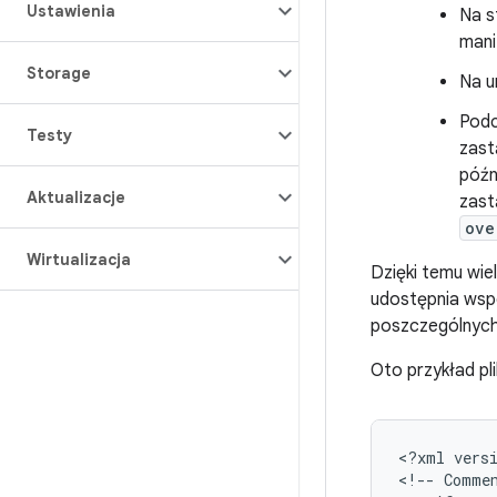
Ustawienia
Na s
mani
Storage
Na u
Podc
Testy
zast
późn
Aktualizacje
zast
ove
Wirtualizacja
Dzięki temu wi
udostępnia wspó
poszczególnych
Oto przykład pl
<
?
xml
vers
<
!--
Comme