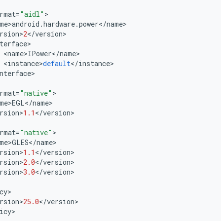
rmat
=
"aidl"
>
me
>
android
.
hardware
.
power
<
/
name
>
rsion
>
2
<
/
version
>
terface
>
<
name
>
IPower
<
/
name
>
<
instance
>
default
<
/
instance
>
nterface
>
rmat
=
"native"
>
me
>
EGL
<
/
name
>
rsion
>
1.1
<
/
version
>
rmat
=
"native"
>
me
>
GLES
<
/
name
>
rsion
>
1.1
<
/
version
>
rsion
>
2.0
<
/
version
>
rsion
>
3.0
<
/
version
>
cy
>
rsion
>
25.0
<
/
version
>
icy
>