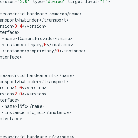
ersion
=
"2.0"
type
=
"device"
target
-
level
=
"1"
>
me
>
android
.
hardware
.
camera
<
/
name
>
ansport
>
hwbinder
<
/
transport
>
rsion
>
3.4
<
/
version
>
terface
>
<
name
>
ICameraProvider
<
/
name
>
<
instance
>
legacy
/
0
<
/
instance
>
<
instance
>
proprietary
/
0
<
/
instance
>
nterface
>
me
>
android
.
hardware
.
nfc
<
/
name
>
ansport
>
hwbinder
<
/
transport
>
rsion
>
1.0
<
/
version
>
rsion
>
2.0
<
/
version
>
terface
>
<
name
>
INfc
<
/
name
>
<
instance
>
nfc_nci
<
/
instance
>
nterface
>
me
>
android
.
hardware
.
nfc
<
/
name
>