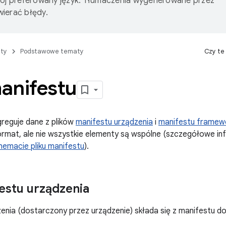
wój preferowany język. Tłumaczenia wygenerowane przez
ierać błędy.
ty
Podstawowe tematy
Czy te
manifestu
reguje dane z plików
manifestu urządzenia
i
manifestu framew
ormat, ale nie wszystkie elementy są wspólne (szczegółowe i
hemacie pliku manifestu
).
festu urządzenia
enia (dostarczony przez urządzenie) składa się z manifestu 