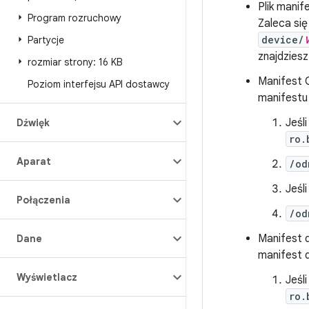
Plik manif
Program rozruchowy
Zaleca si
device/
Partycje
znajdzies
rozmiar strony: 16 KB
Manifest 
Poziom interfejsu API dostawcy
manifestu 
Jeśl
Dźwięk
ro.
Aparat
/od
Jeśl
Połączenia
/od
Manifest 
Dane
manifest 
Wyświetlacz
Jeśl
ro.