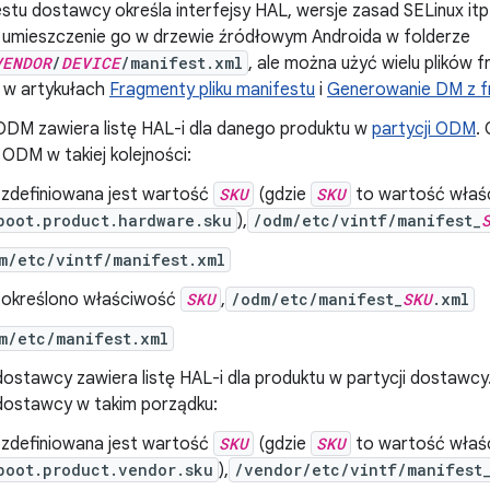
estu dostawcy określa interfejsy HAL, wersje zasad SELinux itp
ę umieszczenie go w drzewie źródłowym Androida w folderze
VENDOR
/
DEVICE
/manifest.xml
, ale można użyć wielu plików 
z w artykułach
Fragmenty pliku manifestu
i
Generowanie DM z 
ODM zawiera listę HAL-i dla danego produktu w
partycji ODM
.
ODM w takiej kolejności:
i zdefiniowana jest wartość
SKU
(gdzie
SKU
to wartość właś
boot.product.hardware.sku
),
/odm/etc/vintf/manifest_
m/etc/vintf/manifest.xml
i określono właściwość
SKU
,
/odm/etc/manifest_
SKU
.xml
m/etc/manifest.xml
dostawcy zawiera listę HAL-i dla produktu w partycji dostawcy
dostawcy w takim porządku:
i zdefiniowana jest wartość
SKU
(gdzie
SKU
to wartość właś
boot.product.vendor.sku
),
/vendor/etc/vintf/manifest