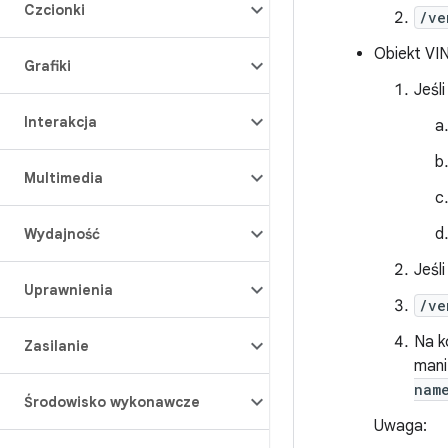
Czcionki
/ve
Obiekt VIN
Grafiki
Jeśl
Interakcja
Multimedia
Wydajność
Jeśl
Uprawnienia
/ve
Na k
Zasilanie
mani
nam
Środowisko wykonawcze
Uwaga: