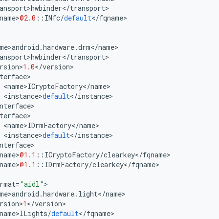
ansport
>
hwbinder
<
/
transport
>
name
>
@2.0
::
INfc
/
default
<
/
fqname
>
me
>
android
.
hardware
.
drm
<
/
name
>
ansport
>
hwbinder
<
/
transport
>
rsion
>
1.0
<
/
version
>
terface
>
<
name
>
ICryptoFactory
<
/
name
>
<
instance
>
default
<
/
instance
>
nterface
>
terface
>
<
name
>
IDrmFactory
<
/
name
>
<
instance
>
default
<
/
instance
>
nterface
>
name
>
@1.1
::
ICryptoFactory
/
clearkey
<
/
fqname
>
name
>
@1.1
::
IDrmFactory
/
clearkey
<
/
fqname
>
rmat
=
"aidl"
>
me
>
android
.
hardware
.
light
<
/
name
>
rsion
>
1
<
/
version
>
name
>
ILights
/
default
<
/
fqname
>