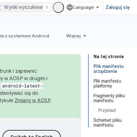
/
Zaloguj się
ia z systemem Android
Więcej
Na tej stronie
Plik manifestu
trunk i zapewnić
urządzenia
wy w AOSP w drugim i
Plik manifestu
i
android-latest-
platformy
dwoływać się do
Fragmenty pliku
rtykule
Zmiany w AOSP
.
manifestu
Przykład
Schemat pliku
manifestu