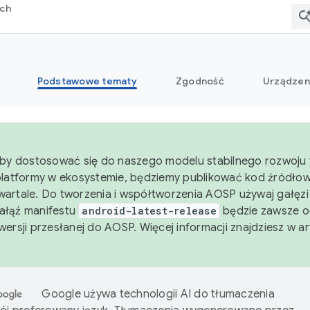
rch
Podstawowe tematy
Zgodność
Urządzen
aby dostosować się do naszego modelu stabilnego rozwoju 
platformy w ekosystemie, będziemy publikować kod źródło
artale. Do tworzenia i współtworzenia AOSP używaj gałęz
Gałąź manifestu
android-latest-release
będzie zawsze o
wersji przesłanej do AOSP. Więcej informacji znajdziesz w a
Google używa technologii AI do tłumaczenia