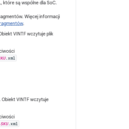
., które są wspólne dla SoC.
fragmentów. Więcej informacji
fragmentów
.
 Obiekt VINTF wczytuje plik
ciwości
SKU
.xml
. Obiekt VINTF wczytuje
ciwości
_
SKU
.xml