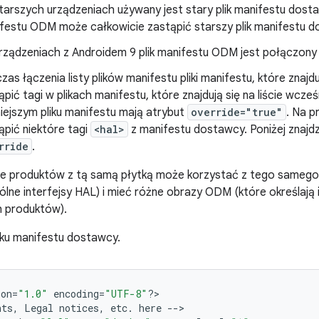
tarszych urządzeniach używany jest stary plik manifestu dostaw
festu ODM może całkowicie zastąpić starszy plik manifestu d
rządzeniach z Androidem 9 plik manifestu ODM jest połączony 
zas łączenia listy plików manifestu pliki manifestu, które znajdu
ąpić tagi w plikach manifestu, które znajdują się na liście wcze
iejszym pliku manifestu mają atrybut
override="true"
. Na 
ąpić niektóre tagi
<hal>
z manifestu dostawcy. Poniżej znajd
rride
.
ele produktów z tą samą płytką może korzystać z tego sameg
lne interfejsy HAL) i mieć różne obrazy ODM (które określają 
 produktów).
iku manifestu dostawcy.
ion
=
"1.0"
encoding
=
"UTF-8"
?>
nts
,
Legal
notices
,
etc
.
here
-->