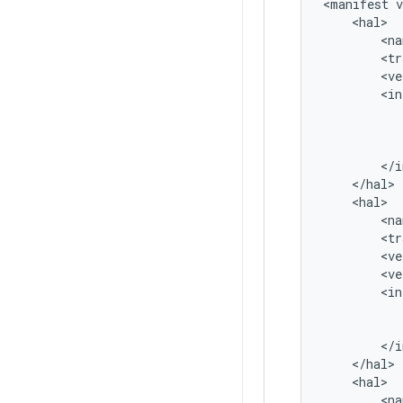
<
manifest
v
<
hal
>
<
na
<
tr
<
ve
<
in
<
/
i
<
/
hal
>
<
hal
>
<
na
<
tr
<
ve
<
ve
<
in
<
/
i
<
/
hal
>
<
hal
>
<
na